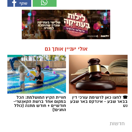
אולי יעניין אותך גם
☎ לחצו כאן לרשימת עורכי דין
חוויית הקיץ המושלמת: הכל
בבאר שבע - אינדקס באר שבע
במקום אחד ברשת הקאנטרי-
נט
חודשיים + חודש מתנה (כולל
החגים!)
חדשות