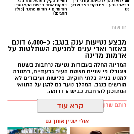
☎ לחצו כאן לרשימת עורכי דין
חוויית הקיץ המושלמת: הכל
בבאר שבע - אינדקס באר שבע
במקום אחד ברשת הקאנטרי-
נט
חודשיים + חודש מתנה (כולל
החגים!)
חדשות
מבצע נטיעות ענק בנגב: כ-6,000 דונם
באזור ואדי ענים למניעת השתלטות על
אדמות מדינה
המדינה החלה בעבודות נטיעה נרחבות בשטח
שגודלו פי שניים משטח העיר גבעתיים, במטרה
למנוע בנייה בלתי חוקית, פלישות ועיבודים לא
מורשים בנגב. המהלך נועד גם להגן על התוואי
המתוכנן להרחבת כביש 6 דרומה.
קרדיט: משטרת ישראל
רותם שרון / 11:32 08.08.26
קרא עוד
החל מיום שישי ולאורך כל השבת, נאלצו תושבי
אולי יעניין אותך גם
כרמית להתמודד עם מציאות בלתי נתפסת