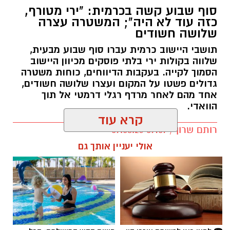
סוף שבוע קשה בכרמית: "ירי מטורף,
כזה עוד לא היה"; המשטרה עצרה
שלושה חשודים
תושבי היישוב כרמית עברו סוף שבוע מבעית,
שלווה בקולות ירי בלתי פוסקים מכיוון היישוב
הסמוך לקייה. בעקבות הדיווחים, כוחות משטרה
גדולים פשטו על המקום ועצרו שלושה חשודים,
אחד מהם לאחר מרדף רגלי דרמטי אל תוך
הוואדי.
קרא עוד
רותם שרון / 09:07 09.08.26
אולי יעניין אותך גם
תגים:
כרמית