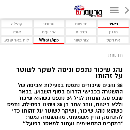
ראשי
חדשות
ספורט
קהילה
מגזין
תרבות
אירועים
אוכל
אינדקס
צור קשר
WhatsApp
לוח באר שבע
חדשות
נהג שיכור נתפס וניסה לשקר לשוטר
על זהותו
38 נהגים שיכורים נתפסו בפעילות אכיפה של
המשטרה בכבישי הדרום בסוף השבוע. בבאר
שבע נהג מתחת לגיל 24 נתפס כשהוא שיכור
וללא ביטוח, ונהג אחר בן 35 שהינו בפסילה, נתפס
כשהוא נוהג שיכור, ושיקר לשוטר על זהותו כדי
להתחמק מדין משמעתי. מהמשטרה נמסר:
"במקרים המתאימים נעתור למאסר בפועל״