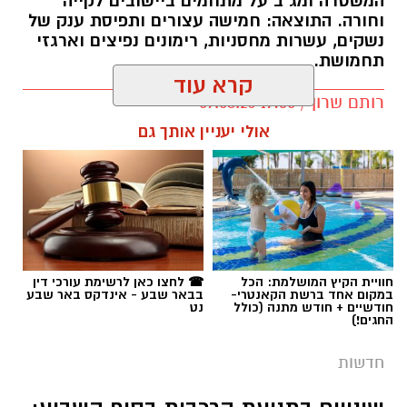
המשטרה ומג"ב על מתחמים ביישובים לקייה
וחורה. התוצאה: חמישה עצורים ותפיסת ענק של
נשקים, עשרות מחסניות, רימונים נפיצים וארגזי
תחמושת.
קרא עוד
רותם שרון / 17:35 09.08.26
אולי יעניין אותך גם
תגים:
משטרה
חוויית הקיץ המושלמת: הכל
☎ לחצו כאן לרשימת עורכי דין
במקום אחד ברשת הקאנטרי-
בבאר שבע - אינדקס באר שבע
חודשיים + חודש מתנה (כולל
נט
החגים!)
חדשות