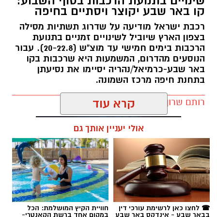
שינויים בתנועת הרכבות בסוף השבוע:
קו באר שבע יקוצר ויסתיים בחיפה
רכבת ישראל מודיעה על שדרוג תשתיות מסילה
בצפון הארץ שיוביל לשינויים זמניים בתנועת
הרכבות בימים חמישי עד מוצ"ש (20-22.8). עבור
הנוסעים מהדרום, המשמעות היא שרכבות בקו
באר שבע-כרמיאל/נהריה יסיימו את נסיעתן
בתחנת חיפה מרכז השמונה.
רותם שרון / 16:30 09.08.26
קרא עוד
קרדיט: משטרת ישראל
אולי יעניין אותך גם
המאבק בפשיעה ובאלימות בחברה הערבית
נמשך. במסגרת מבצע "רשת ברזל" עליו הנחה
מפכ"ל המשטרה, המשיכו בסוף השבוע שוטרי
המחוז הדרומי ולוחמי מג"ב דרום בפעילות
תגים:
רכבת ישראל
אינטנסיבית נגד תופעות הירי והחזקת האמל"ח
הבלתי חוקי.
☎ לחצו כאן לרשימת עורכי דין
חוויית הקיץ המושלמת: הכל
הפעילות מתמקדת באיתור נשקים, סיכול אירועי ירי
בבאר שבע - אינדקס באר שבע
במקום אחד ברשת הקאנטרי-