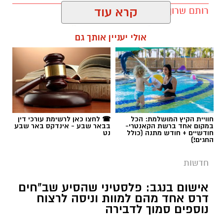
תגים:
רמ''י
חוויית הקיץ המושלמת: הכל
☎ לחצו כאן לרשימת עורכי דין
במקום אחד ברשת הקאנטרי-
בבאר שבע - אינדקס באר שבע
חודשיים + חודש מתנה (כולל
נט
החגים!)
חדשות
אישום בנגב: פלסטיני שהסיע שב"חים
דרס אחד מהם למוות וניסה לרצוח
נוספים סמוך לדבירה
פרקליטות המדינה הגישה לבית המשפט המחוזי
בבאר שבע כתב אישום נגד באסל שואמרה (27),
תושב דורא ששהה בישראל בניגוד לחוק. על פי
האישום, בעקבות ויכוח שפרץ במהלך נסיעה,
פתח שואמרה במסע דריסות בחורשה סמוך