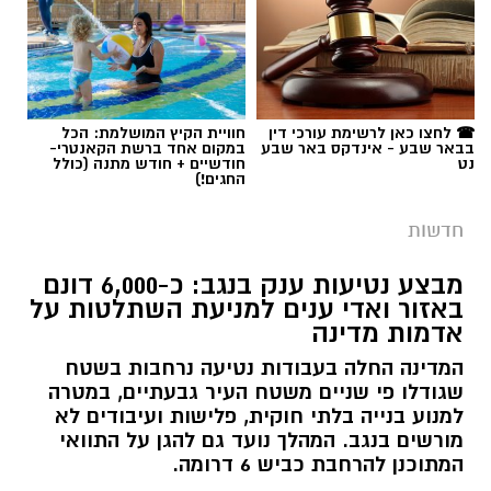
☎ לחצו כאן לרשימת עורכי דין
חוויית הקיץ המושלמת: הכל
בבאר שבע - אינדקס באר שבע
במקום אחד ברשת הקאנטרי-
נט
חודשיים + חודש מתנה (כולל
החגים!)
חדשות
מבצע נטיעות ענק בנגב: כ-6,000 דונם
באזור ואדי ענים למניעת השתלטות על
אדמות מדינה
המדינה החלה בעבודות נטיעה נרחבות בשטח
שגודלו פי שניים משטח העיר גבעתיים, במטרה
למנוע בנייה בלתי חוקית, פלישות ועיבודים לא
מורשים בנגב. המהלך נועד גם להגן על התוואי
המתוכנן להרחבת כביש 6 דרומה.
רותם שרון / 11:32 08.08.26
קרא עוד
אולי יעניין אותך גם