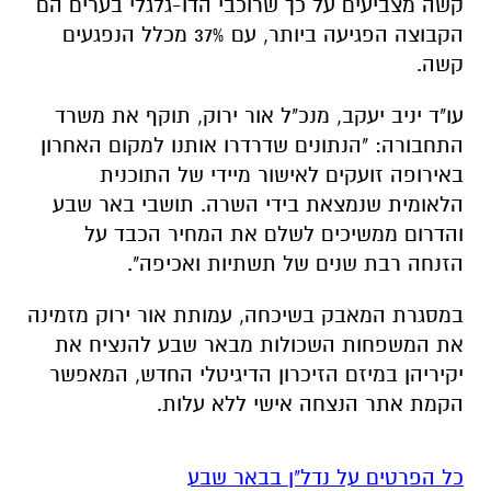
קשה מצביעים על כך שרוכבי הדו-גלגלי בערים הם
הקבוצה הפגיעה ביותר, עם 37% מכלל הנפגעים
קשה.
עו"ד יניב יעקב, מנכ"ל אור ירוק, תוקף את משרד
התחבורה: "הנתונים שדרדרו אותנו למקום האחרון
באירופה זועקים לאישור מיידי של התוכנית
הלאומית שנמצאת בידי השרה. תושבי באר שבע
והדרום ממשיכים לשלם את המחיר הכבד על
הזנחה רבת שנים של תשתיות ואכיפה".
במסגרת המאבק בשיכחה, עמותת אור ירוק מזמינה
את המשפחות השכולות מבאר שבע להנציח את
יקיריהן במיזם הזיכרון הדיגיטלי החדש, המאפשר
הקמת אתר הנצחה אישי ללא עלות.
כל הפרטים על נדל"ן בבאר שבע