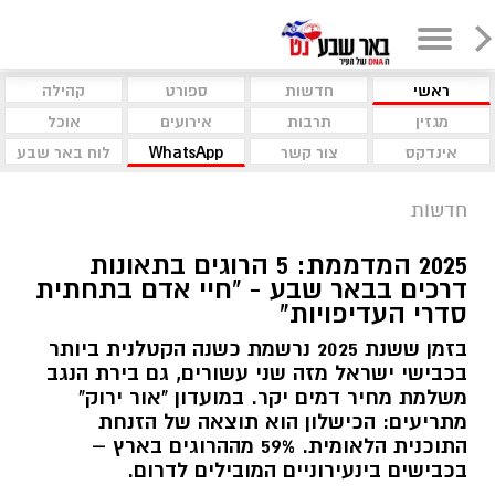
ראשי
חדשות
ספורט
קהילה
מגזין
תרבות
אירועים
אוכל
אינדקס
צור קשר
WhatsApp
לוח באר שבע
חדשות
2025 המדממת: 5 הרוגים בתאונות
דרכים בבאר שבע - "חיי אדם בתחתית
סדרי העדיפויות"
בזמן ששנת 2025 נרשמת כשנה הקטלנית ביותר
בכבישי ישראל מזה שני עשורים, גם בירת הנגב
משלמת מחיר דמים יקר. במועדון "אור ירוק"
מתריעים: הכישלון הוא תוצאה של הזנחת
התוכנית הלאומית. 59% מההרוגים בארץ –
בכבישים בינעירוניים המובילים לדרום.