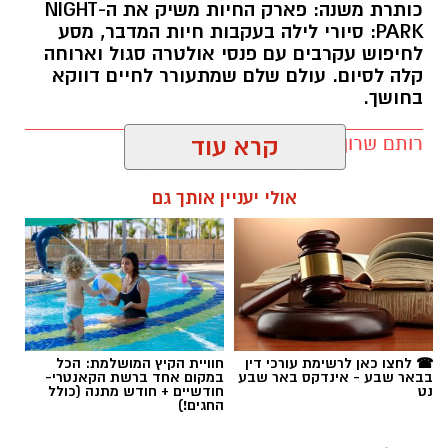
כותרת משנה: פארק החיות משיק את ה-NIGHT
PARK: סיורי לילה בעקבות חיות המדבר, מסע
לחיפוש עקרבים עם פנסי אולטרה סגול וארוחה
קרדיט: מד"א
קלה לסיום. עולם שלם שמתעורר לחיים דווקא
בחושך.
סוף עצוב למאבק על חייו של הילד כבן ה-5 שטבע
בשבוע שעבר בבריכה ציבורית ביישוב עומר. לאחר
רותם שרון / 11:30 10.08.26
קרא עוד
ימים של מאמצים כבירים ביחידה לטיפול נמרץ
ילדים במרכז הרפואי סורוקה בבאר שבע, נאלצו
אולי יעניין אותך גם
הרופאים לקבוע את מותו.
כזכור, ביום שלישי שעבר סמוך לשעה 18:00 בערב,
התקבל דיווח במוקדי החירום על ילד שנמשה ממי
תגים:
מדבריום
הבריכה כשהוא מחוסר הכרה, ללא דופק וללא
נשימה. צוותי מד"א ואיחוד הצלה שהוזעקו למקום
החלו מיד להעניק לו טיפול רפואי מציל חיים וביצעו
☎ לחצו כאן לרשימת עורכי דין
חוויית הקיץ המושלמת: הכל
בבאר שבע - אינדקס באר שבע
במקום אחד ברשת הקאנטרי-
בו פעולות החייאה ממושכות.
נט
חודשיים + חודש מתנה (כולל
החגים!)
לאחר דקות ארוכות ומורטות עצבים, הצליחו