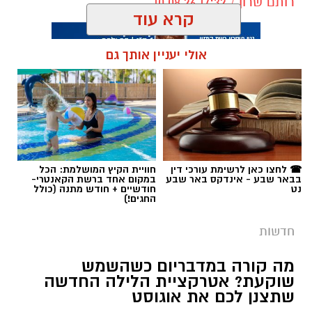
רותם שרון / 17:32 10.08.26
קרא עוד
אולי יעניין אותך גם
תגים:
עומר
☎ לחצו כאן לרשימת עורכי דין
חוויית הקיץ המושלמת: הכל
בבאר שבע - אינדקס באר שבע
במקום אחד ברשת הקאנטרי-
נט
חודשיים + חודש מתנה (כולל
החגים!)
חדשות
מה קורה במדבריום כשהשמש
שוקעת? אטרקציית הלילה החדשה
שתצנן לכם את אוגוסט