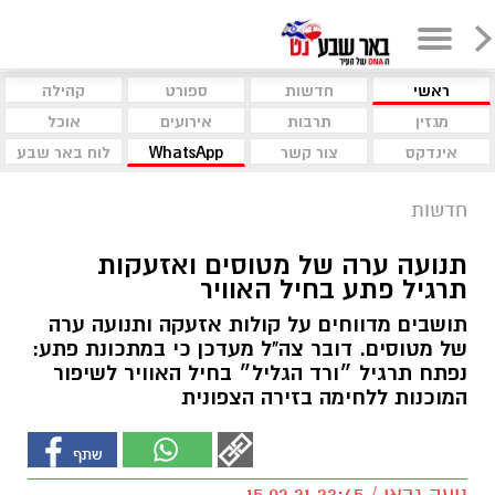
ראשי
חדשות
ספורט
קהילה
מגזין
תרבות
אירועים
אוכל
אינדקס
צור קשר
WhatsApp
לוח באר שבע
חדשות
תנועה ערה של מטוסים ואזעקות
תרגיל פתע בחיל האוויר
תושבים מדווחים על קולות אזעקה ותנועה ערה
של מטוסים. דובר צה"ל מעדכן כי במתכונת פתע:
נפתח תרגיל ״ורד הגליל״ בחיל האוויר לשיפור
המוכנות ללחימה בזירה הצפונית
נועה גבאי / 23:45 15.02.21