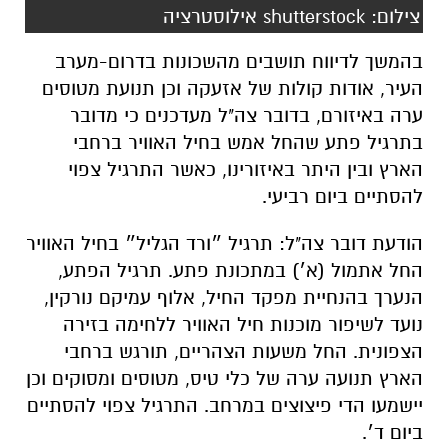
צילום: shutterstock אילוסטרציה
בהמשך לדיווח תושבים מהשכונות בדרום-מערב
העיר, אודות קולות של אזעקה וכן תנועת מטוסים
ערה באיזורם, בדובר צה"ל מעדכנים כי מדובר
בתרגיל פתע שהחל אמש בחיל האוויר ברחבי
הארץ ובין היתר באיזורינו, כאשר התרגיל צפוי
להסתיים ביום רביעי.
הודעת דובר צה"ל: תרגיל ״ורד הגליל״ בחיל האוויר
החל אתמול (א׳) במתכונת פתע. תרגיל הפתע,
הנערך בהנחיית מפקד החיל, אלוף עמיקם נורקין,
נועד לשיפור מוכנות חיל האוויר ללחימה בזירה
הצפונית. החל משעות הצהריים, תורגש ברחבי
הארץ תנועה ערה של כלי טיס, מטוסים ומסוקים וכן
יישמעו הדי פיצוצים במרחב. התרגיל צפוי להסתיים
ביום ד׳.