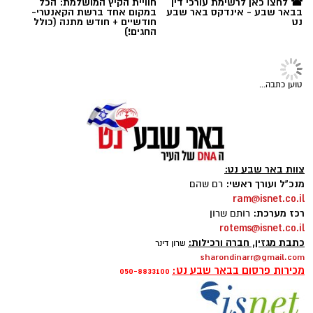
☎ לחצו כאן לרשימת עורכי דין
חוויית הקיץ המושלמת: הכל
בבאר שבע - אינדקס באר שבע
במקום אחד ברשת הקאנטרי-
נט
חודשיים + חודש מתנה (כולל
החגים!)
טוען כתבה...
צוות באר שבע נט:
מנכ"ל ועורך ראשי:
רם שהם
ram@isnet.co.il
רכז מערכת:
רותם שרון
rotems@isnet.co.il
כתבת מגזין, חברה ורכילות:
שרון דינר
sharondinarr@gmail.com
מכירות פרסום בבאר שבע נט:
050-8833100