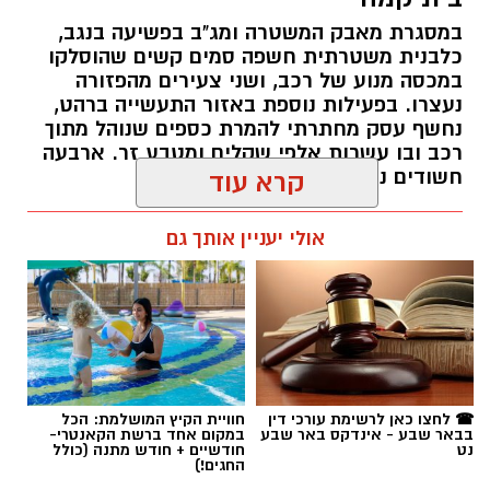
רותם שרון / 19:00 06.08.26
אולי יעניין אותך גם
תגים:
משטרה
☎ לחצו כאן לרשימת עורכי דין
חוויית הקיץ המושלמת: הכל
בבאר שבע - אינדקס באר שבע
במקום אחד ברשת הקאנטרי-
נט
חודשיים + חודש מתנה (כולל
החגים!)
חדשות
פרסום ראשון: בני 13 ו-14 חשודים
במעשי סדום קשים וצילום ההתעללות
קרדיט: משטרת ישראל
בנערים בפארק בב''ש
מערכת "באר שבע נט" חושפת פרטים מחרידים
שוטרי המחוז הדרומי ולוחמי המשמר הלאומי של
מאירוע שהתרחש בסוף השבוע האחרון: שני
מג"ב ממשיכים להנחית מכות על תשתיות
נערים כבני 15 הותקפו באכזריות ועברו התעללות