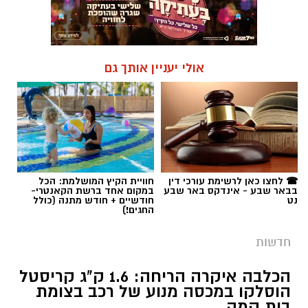
☎ לחצו כאן לרשימת עורכי דין
חוויית הקיץ המושלמת: הכל
בבאר שבע - אינדקס באר שבע
במקום אחד ברשת הקאנטרי-
נט
חודשיים + חודש מתנה (כולל
החגים!)
חדשות
הכלבה איקרה הריחה: 1.6 ק"ג קריסטל
הוסלקו במכסה מנוע של רכב בצומת
בית קמה
במסגרת מאבק המשטרה ומג"ב בפשיעה בנגב,
כלבנית משטרתית חשפה סמים קשים שהוסלקו
במכסה מנוע של רכב, ושני צעירים מהפזורה
נעצרו. בפעילות נוספת באזור התעשייה ברהט,
נחשף עסק מחתרתי להמרת כספים שנוהל מתוך
רכב ובו עשרות אלפי שקלים ומטבע זר. ארבעה
חשודים נעצרו בסך הכל.
קרא עוד