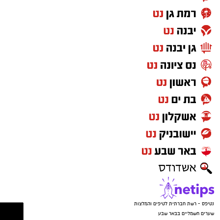
ללא הרף. התוקפים הורו לנער לענות ולומר שהוא
בפארק, וכשהבינו שהאם בדרכה למקום – הם
איימו על הקורבנות שאם ידברו הם יגיעו עד לביתם,
זרקו את הטלפונים ונמלטו מהמקום.
נטיפס - רשת חברתית לטיפים והמלצות
שערים חשמליים בבאר שבע
Netips -רשת חברתית לחכמת ההמונים
מסלולים לטיולים
טיולים בדרום
עורך דין באשדוד
קריית גת נט
חולון נט
קרדיט: משטרת ישראל
פרסום
המשפחה נמצאת כעת בשבר מוחלט. "אני גמורה,
מרוסקת", זועקת האם. "מיום ליום אני מתרסקת