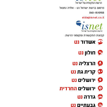
נתפס. "הם תפסו אותם והצמידו להם סכין",
מספרת האם. "הם שדדו להם את הטלפונים
הניידים, חסמו אותי ואת אבא שלו, וכיבו את איתור
המיקום כדי שלא נוכל להגיע אליהם. ואז הם ביקשו
אינדקס העסקים של באר שבע נט
מהם להתפשט".
האם, שעדיין מתקשה לעכל את גודל הזוועה,
להורדת אפליקציה של באר שבע נט לחצו כאן
מתארת מסכת התעללות קשה שעברו הנערים:
"הם הכריחו אותם לגעת אחד בשני, החדירו להם
אנו מכבדים זכויות יוצרים ועושים מאמץ לאתר את
מקלות, וכל זה תוך כדי שהם מקבלים מכות
בעלי הזכויות בצילומים המגיעים לידינו. אם זיהיתים
אכזריות. והכי מזעזע – התוקפים צילמו הכל
בפרסומינו צילום שיש לכם זכויות בו, אתם רשאים
בטלפונים שלהם. אני לדעתי אפילו לא יודעת את
לפנות אלינו ולבקש לחדול מהשימוש באמצעות
כל מה שהיה שם''.
כתובת המייל:ram@isnet.co.il
האירוע הופסק רק בנס, לאחר שאמה של אחד
הקורבנות, שדאגה מכך שבנה טרם שב, התקשרה