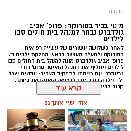
חדשות
מינוי בכיר בסורוקה: פרופ' אביב
גולדברט נבחר למנהל בית חולים סבן
לילדים
לאחר כשלושה עשורים של עשייה רפואית
בסורוקה ולמעלה מעשור בראש מחלקת ילדים ב',
פרופ' אביב גולדברט מונה למנהל בית החולים סבן
לילדים ויחליף את המנהל המייסד פרופ' דודי
גרינברג. עם כניסתו לתפקיד הצהיר: "נבטיח שכל
ילד וילדה בנגב יזכו לרפואה המתקדמת ביותר,
קרוב לבית".
קרא עוד
רותם שרון / 19:10 07.08.26
אולי יעניין אותך גם