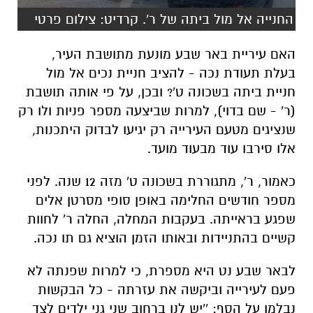
החנייה אל מול ביתה של ר'. קרדיט: צילום פרטי
האם עיריית באר שבע מונעת מתושבת העיר,
בעלת תעודת נכה - להציב חניית נכים אל מול
חניית ביתה בשכונה ט'? ובכן, על פי אותה תושבת
(ר' - שם בדוי), למרות שביצעה מספר פניות ולו רק
שנציגים מטעם העירייה רק יגיעו לבדוק היתכנות,
אלו סירבו עוד מבעוד מועד.
כאמור, ר', מתגוררת בשכונה ט' מזה 12 שנה. לפני
מספר חודשים החלימה באופן סופי מסרטן אלים
שפגע בראייתה. בעקבות המחלה, החלה ר' לחוות
קשיים בהתניידות ובאותו הזמן הוציא גם תו נכה.
לבאר שבע נט היא מספרת, כי למרות שפנתה לא
פעם לעירייה וביקשה את עזרתה - כל הבקשות
נבלמו על הסף: ''יש לנו ברחוב שני גני ילדים לצד