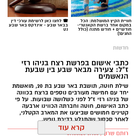
תגים:
פרופ' אביב גולדברט
חוויית הקיץ המושלמת: הכל
☎ לחצו כאן לרשימת עורכי דין
במקום אחד ברשת הקאנטרי-
בבאר שבע - אינדקס באר שבע
חודשיים + חודש מתנה (כולל
נט
החגים!)
חדשות
כתבי אישום בפרשת רצח בניהו רזי
ז"ל: צעירה מבאר שבע בין שבעת
הנאשמים
שילת חוטה, תושבת באר שבע בת 20, מואשמת
יחד עם חמישה מעורבים נוספים ברצח בכוונה
של בניהו רזי ז"ל לפני כשלושה שבועות. על פי
כתב האישום, חוטה וחברתה הכווינו ארבעה
קטינים חמושים שביצעו את המארב הקטלני,
לאחר סכסוך שהתגלע בדירת נופש.
קרא עוד
קרדיט: סורוקה
רותם שרון / 19:06 07.08.26