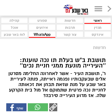
ראשי
חדשות
ספורט
קהילה
מגזין
תרבות
אירועים
אוכל
אינדקס
צור קשר
WhatsApp
לוח באר שבע
חדשות
תושבת ב"ש בעלת תו נכה טוענת:
''העירייה מונעת ממני חניית נכים''
ר', תושבת העיר - אשר לאחרונה החלימה מסרטן
אלים שבעקבותיו נפגמה ראייתה, פנתה לעיריית
באר שבע על מנת שזאת תבחן את זכאותה
לחניית נכה פרטית שתמוקם אל מול בית הקרקע
שלה. אז מדוע העירייה סירבה?