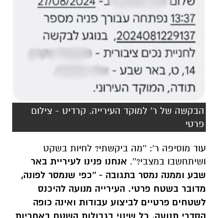
הבקשה של ר' למוקד העירייה. קרדיט - צילום
פרטי
עוד מוסיפה ר': ''מה ביקשתי? לחיות בשקט
ושיתחשבו במצבי?''.
אנחנו פנינו לעיריית באר
שבע וממנה נמסר בתגובה - ''כפי שנמסר לפונה,
מדובר בשטח פרטי. העירייה מנועה להיכנס
לשטחים פרטיים לביצוע עבודות ואינה כופה
הסדרי תנועה. כל שינוי בגבולות השטח באחריות