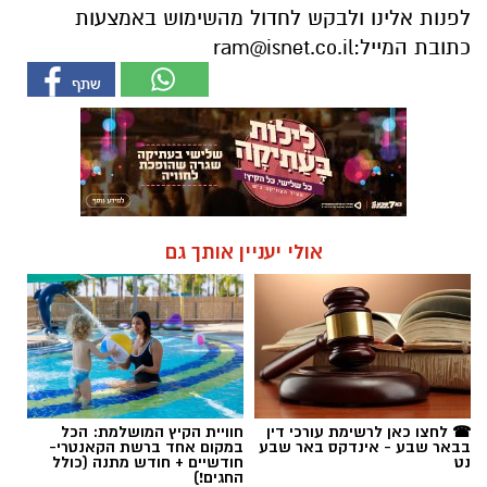
לפנות אלינו ולבקש לחדול מהשימוש באמצעות
כתובת המייל:
ram@isnet.co.il
אולי יעניין אותך גם
☎ לחצו כאן לרשימת עורכי דין
חוויית הקיץ המושלמת: הכל
בבאר שבע - אינדקס באר שבע
במקום אחד ברשת הקאנטרי-
נט
חודשיים + חודש מתנה (כולל
החגים!)