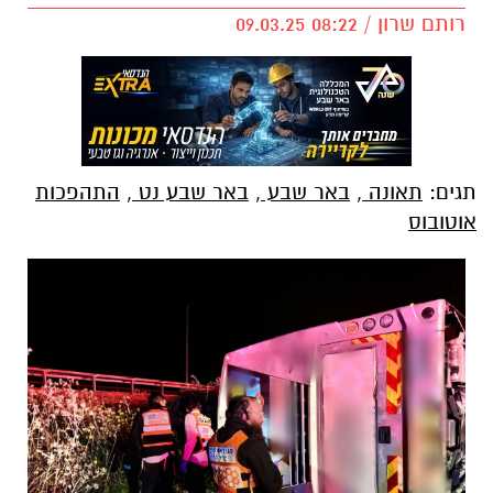
רותם שרון / 08:22 09.03.25
תגים:
תאונה
,
באר שבע
,
באר שבע נט
,
התהפכות
אוטובוס