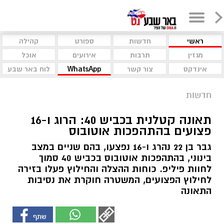
ראשי
חדשות
ספורט
קהילה
מגזין
תרבות
אירועים
אוכל
אינדקס
צור קשר
WhatsApp
לוח באר שבע
חדשות
תאונה קטלנית בכביש 40: הרוג ו-16
פצועים בהתהפכות אוטובוס
גבר בן 22 נהרג ו-16 נפצעו, בהם שניים במצב
בינוני, בהתהפכות אוטובוס בכביש 40 סמוך
לחוות פיליפ. כוחות ההצלה והחילוץ פעלו בזירה
לחילוץ הפצועים, המשטרה חוקרת את נסיבות
התאונה