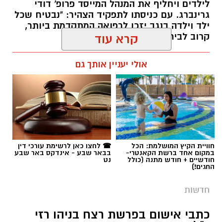
לילדים ויחליף את המנהל המייסד פרופ' דודי
גרינברג. עם כניסתו לתפקיד הצהיר: "נבטיח שכל
ילד וילדה בנגב יזכו לרפואה המתקדמת ביותר,
קרוב לבית".
קרא עוד
רותם שרון / 19:10 07.08.26
אולי יעניין אותך גם
תגים:
פרופ' אביב גולדברט
חוויית הקיץ המושלמת: הכל
☎ לחצו כאן לרשימת עורכי דין
במקום אחד ברשת הקאנטרי-
בבאר שבע - אינדקס באר שבע
חודשיים + חודש מתנה (כולל
נט
החגים!)
חדשות
כתבי אישום בפרשת רצח בניהו רזי