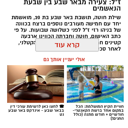
ז"ל: צעירה מבאר שבע בין שבעת
הנאשמים
שילת חוטה, תושבת באר שבע בת 20, מואשמת
יחד עם חמישה מעורבים נוספים ברצח בכוונה
של בניהו רזי ז"ל לפני כשלושה שבועות. על פי
כתב האישום, חוטה וחברתה הכווינו ארבעה
קטינים חמושים שביצעו את המארב הקטלני,
לאחר סכסוך שהתגלע בדירת נופש.
קרא עוד
קרדיט: סורוקה
רותם שרון / 19:06 07.08.26
אולי יעניין אותך גם
המרכז הרפואי האוניברסיטאי סורוקה מקבוצת
כללית הודיע על מינויו של פרופ' אביב גולדברט
למנהל בית החולים סבן לילדים. פרופ' גולדברט
נכנס לנעליו של פרופ' דודי גרינברג, המנהל המייסד
של בית החולים, שהוביל לאורך שנים את החטיבה
תגים:
רצח בניהו רזי ז"ל
לרפואת ילדים ופעל רבות לקידום התחום בסורוקה
ובנגב כולו.
חוויית הקיץ המושלמת: הכל
☎ לחצו כאן לרשימת עורכי דין
במקום אחד ברשת הקאנטרי-
בבאר שבע - אינדקס באר שבע
חודשיים + חודש מתנה (כולל
נט