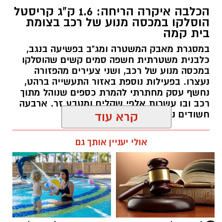
כלבנית משטרתית חשפה סמים קשים שהוסלקו
במכסה מנוע של רכב, ושני צעירים מהפזורה
נעצרו. בפעילות נוספת באזור התעשייה ברהט,
נחשף עסק מחתרתי להמרת כספים שנוהל מתוך
רכב ובו עשרות אלפי שקלים ומטבע זר. ארבעה
חשודים נעצרו בסך הכל.
קרא עוד
רותם שרון / 19:00 06.08.26
אולי יעניין אותך גם
תגים:
משטרה
☎ לחצו כאן לרשימת עורכי דין
חוויית הקיץ המושלמת: הכל
בבאר שבע - אינדקס באר שבע
במקום אחד ברשת הקאנטרי-
נט
חודשיים + חודש מתנה (כולל
החגים!)
חדשות