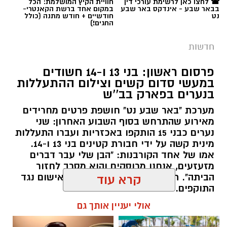
פרסום ראשון: בני 13 ו-14 חשודים
במעשי סדום קשים וצילום ההתעללות
בנערים בפארק בב''ש
מערכת "באר שבע נט" חושפת פרטים מחרידים
מאירוע שהתרחש בסוף השבוע האחרון: שני
נערים כבני 15 הותקפו באכזריות ועברו התעללות
קרדיט: משטרת ישראל
מינית קשה על ידי חבורת קטינים בני 13 ו-14.
אמו של אחד הקורבנות: "הבן שלי עבר דברים
שוטרי המחוז הדרומי ולוחמי המשמר הלאומי של
מזעזעים, אנחנו מרוסקים והוא מסרב לחזור
מג"ב ממשיכים להנחית מכות על תשתיות
הביתה". תוך ימים ספורים: צפוי כתב אישום נגד
קרא עוד
התוקפים.
הפשיעה בנגב, עם שתי תפיסות משמעותיות
ביממות האחרונות. במסגרת פעילות סמויה
אולי יעניין אותך גם
רותם שרון / 15:41 06.08.26
שנערכה על ידי כוחות מג"ב יחד עם שוטרי ימ"ר
דרום, אותר רכב חשוד בצומת בית קמה.
בחיפוש שנערך ברכב, בעזרתה של הכלבה
המשטרתית "איקרה", אותר שלל רב: במכסה