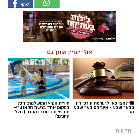
אולי יעניין אותך גם
☎ לחצו כאן לרשימת עורכי דין
חוויית הקיץ המושלמת: הכל
בבאר שבע - אינדקס באר שבע
במקום אחד ברשת הקאנטרי-
נט
חודשיים + חודש מתנה (כולל
החגים!)
חדשות
הכלבה איקרה הריחה: 1.6 ק"ג קריסטל
הוסלקו במכסה מנוע של רכב בצומת
בית קמה
במסגרת מאבק המשטרה ומג"ב בפשיעה בנגב,