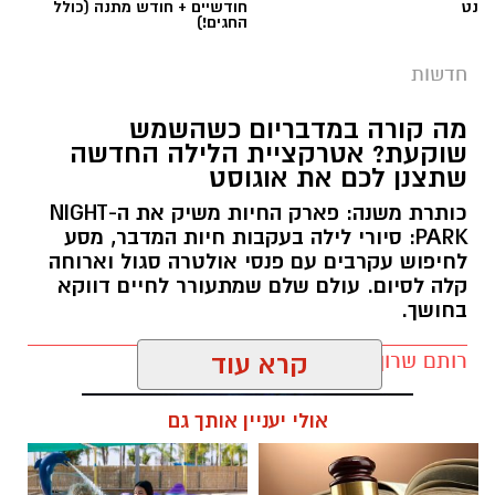
PARK: סיורי לילה בעקבות חיות המדבר, מסע
לחיפוש עקרבים עם פנסי אולטרה סגול וארוחה
קלה לסיום. עולם שלם שמתעורר לחיים דווקא
בחושך.
רותם שרון / 11:30 10.08.26
קרא עוד
אולי יעניין אותך גם
תגים:
מדבריום
☎ לחצו כאן לרשימת עורכי דין
חוויית הקיץ המושלמת: הכל
בבאר שבע - אינדקס באר שבע
במקום אחד ברשת הקאנטרי-
נט
חודשיים + חודש מתנה (כולל
החגים!)
חדשות