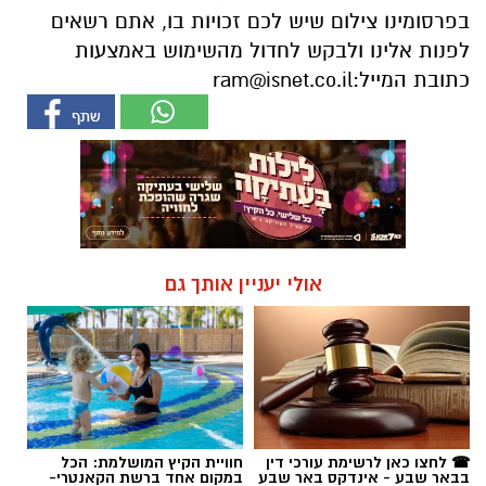
אולי יעניין אותך גם
☎ לחצו כאן לרשימת עורכי דין
חוויית הקיץ המושלמת: הכל
בבאר שבע - אינדקס באר שבע
במקום אחד ברשת הקאנטרי-
נט
חודשיים + חודש מתנה (כולל
החגים!)
חדשות
מה קורה במדבריום כשהשמש
שוקעת? אטרקציית הלילה החדשה
שתצנן לכם את אוגוסט
כותרת משנה: פארק החיות משיק את ה-NIGHT