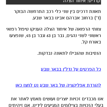
צוותי הרפואה של איחוד הצלה העניקו טיפול רפואי
ראשוני לשני נהגים, גבר בן 63 וגבר בן 45, שנפצעו
באורח קל.
הנסיבות שהובילו לתאונה נבדקות.
כל הפרטים על נדל"ן בבאר שבע
להורדת אפליקציה של באר שבע נט לחצו כאן
אנו מכבדים זכויות יוצרים ועושים מאמץ לאתר את
בעלי הזכויות בצילומים המגיעים לידינו. אם זיהיתים
בפרסומינו צילום שיש לכם זכויות בו, אתם רשאים
לפנות אלינו ולבקש לחדול מהשימוש באמצעות
כתובת המייל:
ram@isnet.co.il