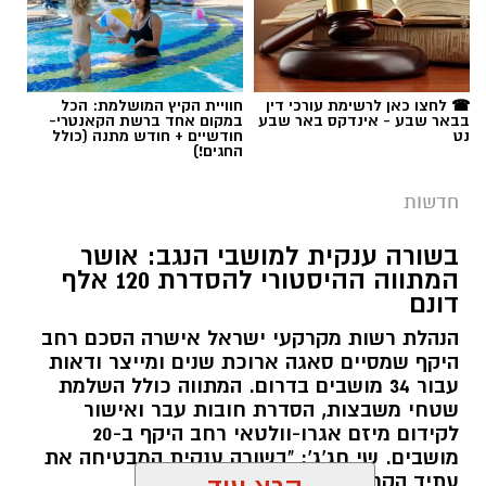
בשורה ענקית למושבי הנגב: אושר
המתווה ההיסטורי להסדרת 120 אלף
דונם
הנהלת רשות מקרקעי ישראל אישרה הסכם רחב
היקף שמסיים סאגה ארוכת שנים ומייצר ודאות
עבור 34 מושבים בדרום. המתווה כולל השלמת
שטחי משבצות, הסדרת חובות עבר ואישור
לקידום מיזם אגרו-וולטאי רחב היקף ב-20
מושבים. שי חג'ג': "בשורה ענקית המבטיחה את
עתיד הקרקעות"
קרא עוד
קרדיט: שוקר
רותם שרון / 10:34 10.08.26
אולי יעניין אותך גם
מה שקורה במדבר כשהשמש שוקעת הוא עולם
שלם שמתעורר לחיים, ובו בעלי החיים מנווטים
בחושך בעזרת חושים מיוחדים שעוזרים להם
לשרוד. כדי לאפשר למבקרים לחוות את הקסם
הזה מקרוב, פארק החיות מדבריום ע"ש ג'ק, ג'וזף
תגים:
רמ"י