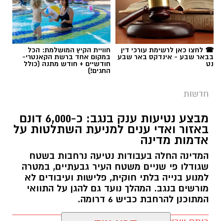
תגים:
כרמית
☎ לחצו כאן לרשימת עורכי דין
חוויית הקיץ המושלמת: הכל
בבאר שבע - אינדקס באר שבע
במקום אחד ברשת הקאנטרי-
נט
חודשיים + חודש מתנה (כולל
החגים!)
חדשות
מבצע נטיעות ענק בנגב: כ-6,000 דונם
באזור ואדי ענים למניעת השתלטות על
אדמות מדינה
המדינה החלה בעבודות נטיעה נרחבות בשטח
שגודלו פי שניים משטח העיר גבעתיים, במטרה
למנוע בנייה בלתי חוקית, פלישות ועיבודים לא
מורשים בנגב. המהלך נועד גם להגן על התוואי
המתוכנן להרחבת כביש 6 דרומה.
קרדיט: משטרת ישראל