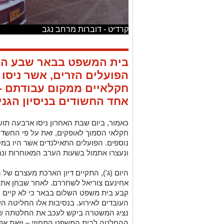
קרדיט - דוברות מרחב נגב
בית המשפט בבאר שבע הח
הפועלים הזרים, אשר ניסו 
חקלאיים ממקום עבודתם - 
אחד החשודים בניסיון הגני
כאמור, ביום שבת האחרון ניסו ארבעה תו
חקלאי הסמוך לאופקים, זאת על פי החשד 
נוספים. הפועלים התאילנדים אשר היו במקו
ונעצרו אתמול בשעות הערב המאוחרות ונח
היום (ג'), התקיים דיון הארכת מעצרם ש
אחינעם צוריאל לשחררם. לאחר שבחן את
קבע בית משפט השלום בבאר כי לא קיים ח
העובדים לאירוע. בנסיבות אלו החליטה ה
נציג המשטרה ביקש לעכב את החלטתה של
ההחלטה לבית המשפט המחוזי – וזאת אף ש