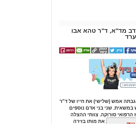
דב מד"א, ד"ר טהא אבו
ערד
ר שבע: הפגנה יצרית וסוערת מתקיימת
רות לפני פתיחתה של אחת מישיבות
פה האחרונה. על סדר היום עומדת
 סגן ראש העיר, שמעון טובול, על רקע
ובדי תחנת דלק.
ללים עשרות שוטרים, אשר נאלצים לחצוץ
מול זה:
בתה אמש (שלישי) את חייו של ד"ר
ומגבה את מעשיו. המפגינים בצד זה
 במשאית. שני בני אדם נוספים
 של המערכת וקוראים לעברו קריאות
ז הרפואי סורוקה. צוותי ההצלה
גב".
 נאלצו לקבוע את מותו בזירה
וד