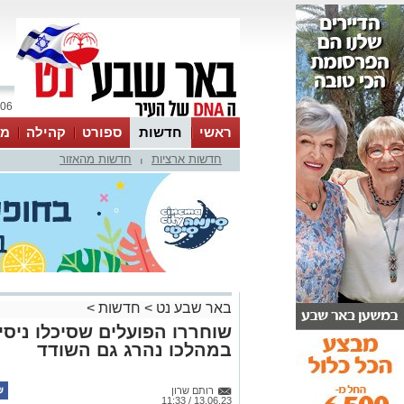
06 אוגוסט 2026 / 08:33
ראשי
חדשות
ספורט
קהילה
מג
חדשות ארציות
חדשות מהאזור
עסקים
טיפים והמלצות
|
באר שבע נט
>
חדשות
>
שוחררו הפועלים שסיכלו ניסיו
במהלכו נהרג גם השודד
רותם שרון
13.06.23 / 11:33