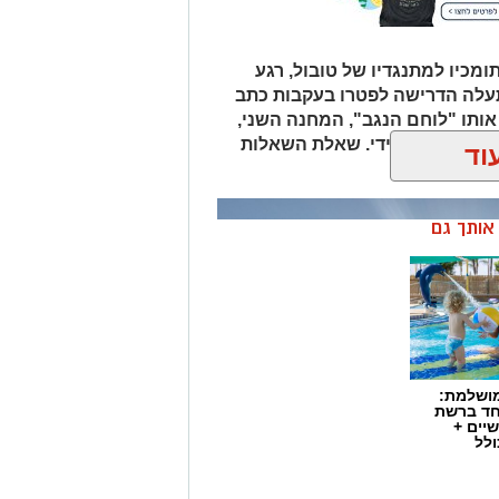
ומכיו למתנגדיו של טובול, רגע
עלה הדרישה לפטרו בעקבות כתב
אותו "לוחם הנגב", המחנה השני,
ת סילוקו המיידי. שאלת השאלות
וד
לוביץ'?
ן אותך גם
מושלמת:
חד ברשת
יים +
ולל