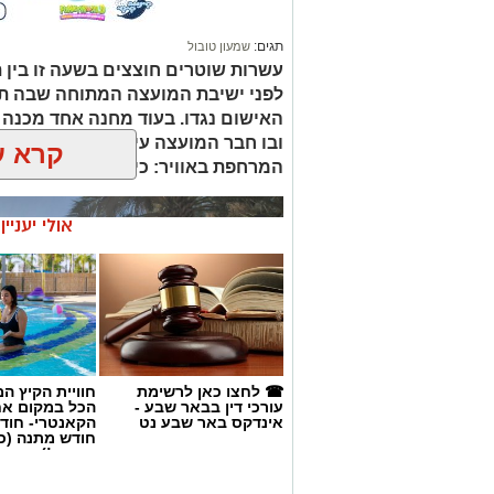
תגים:
שמעון טובול
עשרות שוטרים חוצצים בשעה זו בין ת
לפני ישיבת המועצה המתוחה שבה ת
האישום נגדו. בעוד מחנה אחד מכנה 
ובו חבר המועצה עידו אטיאס, דורש א
קרא ע
המרחפת באוויר: כיצד יכריע רוביק דני
אולי יעניי
☎ לחצו כאן לרשימת
חוויית הקיץ ה
עורכי דין בבאר שבע -
הכל במקום א
אינדקס באר שבע נט
הקאנטרי- חודש
חודש מתנה (כ
החגים!)