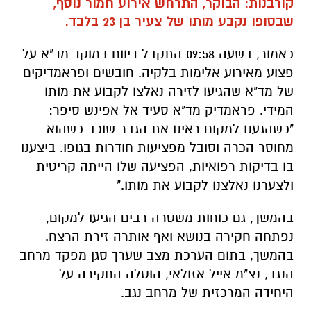
קורבנות: הבוקר, התרחש אירוע חמור נוסף,
שבסופו נקבע מותו של צעיר בן 23 בלבד.
כאמור, בשעה 09:58 התקבל דיווח במוקד מד"א על
פצוע מאירוע אלימות בלקיה. חובשים ופראמדיקים
של מד"א שהגיעו לזירה נאלצו לקבוע את מותו
המידי. פראמדיק מד"א סעיד אל אפינש סיפר:
"כשהגענו למקום ראינו את הגבר שוכב כשהוא
מחוסר הכרה וסובל מפציעות חודרות בגופו. ביצענו
בו בדיקות רפואיות, הפציעה שלו הייתה קריטית
ולצערנו נאלצנו לקבוע את מותו."
בהמשך, גם כוחות משטרה רבים הגיעו למקום,
נפתחה חקירה בנושא ואף אותרה זירת הרצח.
בהמשך, בתום הערכת מצב שערך סגן מפקד מרחב
הנגב, נצ"מ אייל אזולאי, הוטלה החקירה על
היחידה המרכזית של מרחב נגב.