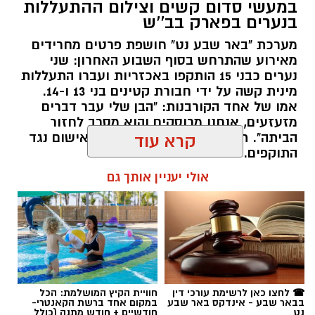
במעשי סדום קשים וצילום ההתעללות
בנערים בפארק בב''ש
מערכת "באר שבע נט" חושפת פרטים מחרידים
מאירוע שהתרחש בסוף השבוע האחרון: שני
נערים כבני 15 הותקפו באכזריות ועברו התעללות
קרדיט: משטרת ישראל
מינית קשה על ידי חבורת קטינים בני 13 ו-14.
אמו של אחד הקורבנות: "הבן שלי עבר דברים
שוטרי המחוז הדרומי ולוחמי המשמר הלאומי של
מזעזעים, אנחנו מרוסקים והוא מסרב לחזור
מג"ב ממשיכים להנחית מכות על תשתיות
הביתה". תוך ימים ספורים: צפוי כתב אישום נגד
קרא עוד
התוקפים.
הפשיעה בנגב, עם שתי תפיסות משמעותיות
ביממות האחרונות. במסגרת פעילות סמויה
אולי יעניין אותך גם
רותם שרון / 15:41 06.08.26
שנערכה על ידי כוחות מג"ב יחד עם שוטרי ימ"ר
דרום, אותר רכב חשוד בצומת בית קמה.
בחיפוש שנערך ברכב, בעזרתה של הכלבה
המשטרתית "איקרה", אותר שלל רב: במכסה
המנוע ובגב המושבים האחוריים הוסלקו לא פחות
תגים:
משטרה
,
מעשי סדום
,
התעללות
☎ לחצו כאן לרשימת עורכי דין
חוויית הקיץ המושלמת: הכל
מ-1.6 ק"ג של חומר החשוד כסם קשה מסוג
בבאר שבע - אינדקס באר שבע
במקום אחד ברשת הקאנטרי-
נט
חודשיים + חודש מתנה (כולל