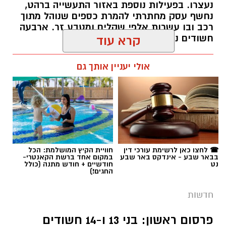
נעצרו. בפעילות נוספת באזור התעשייה ברהט,
נחשף עסק מחתרתי להמרת כספים שנוהל מתוך
רכב ובו עשרות אלפי שקלים ומטבע זר. ארבעה
חשודים נעצרו בסך הכל.
קרא עוד
רותם שרון / 19:00 06.08.26
אולי יעניין אותך גם
תגים:
משטרה
☎ לחצו כאן לרשימת עורכי דין
חוויית הקיץ המושלמת: הכל
בבאר שבע - אינדקס באר שבע
במקום אחד ברשת הקאנטרי-
נט
חודשיים + חודש מתנה (כולל
החגים!)
חדשות
פרסום ראשון: בני 13 ו-14 חשודים