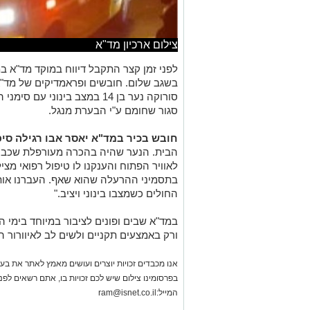
צילום ארכיון מד"א
לפני זמן קצר התקבל דיווח במוקד מד"א 
בשגב שלום. חובשים ופראמדיקים של מד"א 
סגור שחומם ע"י הבערת מנגל.
חובש בכיר במד"א יאסר אבו רגילה סיפ
הבית. הנער שהיה בהכרה מעורפלת שכב בס
לאוויר הפתוח והענקנו לו טיפול רפואי מצ
בתסמיני ההרעלה שהוא שאף. העברנו אותו ל
החולים כשמצבו בינוני ויציב."
במד"א שבים ופונים לציבור במיוחד בימי 
ורק באמצעים תקניים ולשים לב לאיוורור 
אנו מכבדים זכויות יוצרים ועושים מאמץ לאתר את בעלי
בפרסומינו צילום שיש לכם זכויות בו, אתם רשאים לפ
המייל:
ram@isnet.co.il