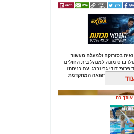
אית בסורוקה ולמעלה מעשור
גולדברט מונה למנהל בית החולים
פרופ' דודי גרינברג. עם כניסתו
דה בנגב יזכו לרפואה המתקדמת
וד
ן אותך גם