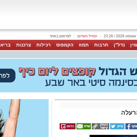
|
המייל האדום
|
לפרסום באתר
זין
נדל"ן
תרבות
תמוז
הקמפוס
רכילות
צרכנות
בריאו