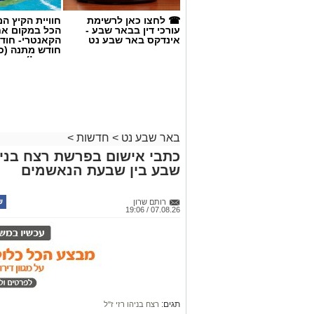
☎ לחצו כאן לרשימת
חוויית הקיץ ה
עורכי דין בבאר שבע -
הכל במקום א
אינדקס באר שבע נט
הקאנטרי- חודש
חודש מתנה (כ
החגים!)
באר שבע נט
>
חדשות
>
כתבי אישום בפרשת רצח בניהו
שבע בין שבעת הנאשמים
קרדיט: סורוקה
רותם שרון
07.08.26 / 19:06
המרכז הרפואי האוניברסיטאי סורוקה מקבוצ
אביב גולדברט למנהל בית החולים סבן לילד
פרופ' דודי גרינברג, המנהל המייסד של בי
החטיבה לרפואת ילדים ופעל רבות לקידום 
פרופ' גולדברט (תושב להבים, נשוי ואב ל
תגים:
רצח בניהו רזי ז"ל
ובמחלות ריאה בילדים. הוא בוגר לימודי ר