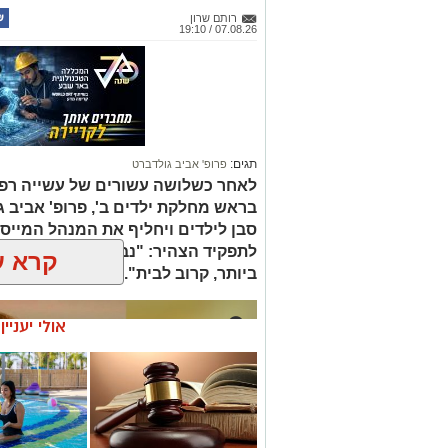
רותם שרון
07.08.26 / 19:10
תגים:
פרופ' אביב גולדברט
לאחר כשלושה עשורים של עשייה רפו
בראש מחלקת ילדים ב', פרופ' אביב 
סבן לילדים ויחליף את המנהל המייסד 
לתפקיד הצהיר: "נבטיח שכל ילד ויל
קרא ע
ביותר, קרוב לבית".
אולי יעניי