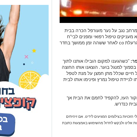
במרחב נגב על נער מעורפל הכרה בבית
מעניקים טיפול רפואי ומפנים לבי"ח
סורוקה נער בן 14 במצב בינוני עם סימני הרעלת co לאחר ששהה זמן ממושך בחדר
ר:
"כשהגענו למקום הובילו אותנו לתוך
מוך למנגל בוער. הוצאנו אותו החוצה
יל חיים שכלל מתן חמצן על מנת לטפל
ניידת טיפול נמרץ ופינימו אותו לבית
הקור העז, להקפיד לחמם את הבית אך
הבית כנדרש.
 הזכויות בצילומים המגיעים לידינו. אם זיהיתים
נות אלינו ולבקש לחדול מהשימוש באמצעות כתובת