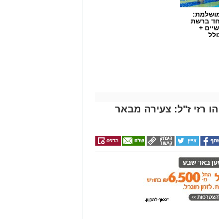
מושלמת:
חד ברשת
יים +
ולל
 רזי ז"ל: צעירה מבאר
ת כללית הודיע על מינויו של פרופ'
ים. פרופ' גולדברט נכנס לנעליו של
ת החולים, שהוביל לאורך שנים את
התחום בסורוקה ובנגב כולו.
ארבעה) הוא מומחה ברפואת ילדים
פואה ותואר שני בניהול מערכות בריאות