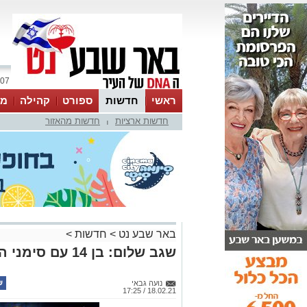
07 אוגוסט 2026 / 23:26
ראשי
חדשות
ספורט
קהילה
מג
חדשות ארציות
חדשות מהאזור
עסקים
טיפים והמלצות
|
באר שבע נט
>
חדשות
>
שגב שלום: בן 14 עם סימני הרעלה
נועה גבאי
18.02.21 / 17:25