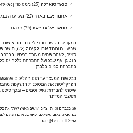
פואד סוארכה
(25) ממסעודין אל-עזאזמה
אחמד אבו באדר
(22) מערערה בנגב
חמאד אל עבייאת
(29) מרהט
במקביל, הגישה הפרקליטות כתב אישום נ
שביעי:
מוחמד אבו לקימה
(22), תושב
סמים, לאחר שהיה מעורב בניסיון הברחה 
הנטען, אף שבפועל ההברחה כללה גם כלי 
בהברחת סמים בלבד).
בבקשות המעצר עד תום ההליכים שהוגשו 
הפרקליטות את המסוכנות הנשקפת מחברי
שיטתי להברחת נשק וסמים – ובכך סיכנו 
ותושבי המדינה.
אנו מכבדים זכויות יוצרים ועושים מאמץ לאתר את בעלי
בפרסומינו צילום שיש לכם זכויות בו, אתם רשאים לפ
המייל:
ram@isnet.co.il