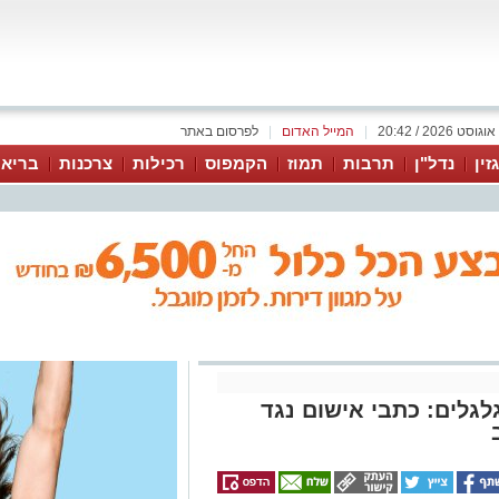
|
המייל האדום
|
לפרסום באתר
זין
נדל"ן
תרבות
תמוז
הקמפוס
רכילות
צרכנות
בריאו
גלים: כתבי אישום נגד