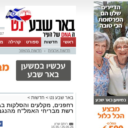
07 אוגוסט 2026 / 20:42
ראשי
חדשות
ספורט
קהילה
מג
חדשות ארציות
חדשות מהאזור
עסקים
טיפים והמלצות
|
באר שבע נט
>
חדשות
>
רחפנים, מקלעים והסלקות בגל
רשת מבריחי האמל"ח מהנגב
רותם שרון
25.05.26 / 15:35