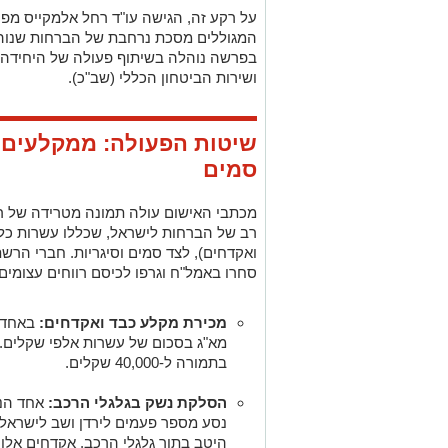
על רקע זה, הגישה עו"ד רחל אלמקייס מפר
המגוללים מסכת נרחבת של הברחות שנוהל
בפרשה נוהלה בשיתוף פעולה של היחידה 
ושירות הביטחון הכללי (שב"כ).
שיטות הפעולה: ממקלעים ו
סמים
מכתבי האישום עולה תמונה מטרידה של 
רב של הברחות לישראל, שכללו עשרות כלי
ואקדחים), לצד סמים וסיגריות. חברי הר
סחרו באמל"ח וגרפו לכיסם רווחים עצומים:
מכירת מקלע כבד ואקדחים:
באחד ה
מא"ג בסכום של עשרות אלפי שקלים. 
בתמורה ל-40,000 שקלים.
הסלקת נשק בגלגלי הרכב:
אחד הנא
נסע מספר פעמים לירדן ושב לישראל
היטב בתוך גלגלי הרכב. אקדחים אלו