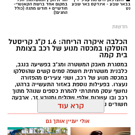
בבאר שבע - אינדקס באר שבע
במקום אחד ברשת הקאנטרי-
נט
חודשיים + חודש מתנה (כולל
החגים!)
חדשות
הכלבה איקרה הריחה: 1.6 ק"ג קריסטל
הוסלקו במכסה מנוע של רכב בצומת
בית קמה
במסגרת מאבק המשטרה ומג"ב בפשיעה בנגב,
כלבנית משטרתית חשפה סמים קשים שהוסלקו
במכסה מנוע של רכב, ושני צעירים מהפזורה
נעצרו. בפעילות נוספת באזור התעשייה ברהט,
נחשף עסק מחתרתי להמרת כספים שנוהל מתוך
רכב ובו עשרות אלפי שקלים ומטבע זר. ארבעה
חשודים נעצרו בסך הכל.
קרא עוד
רותם שרון / 19:00 06.08.26
אולי יעניין אותך גם