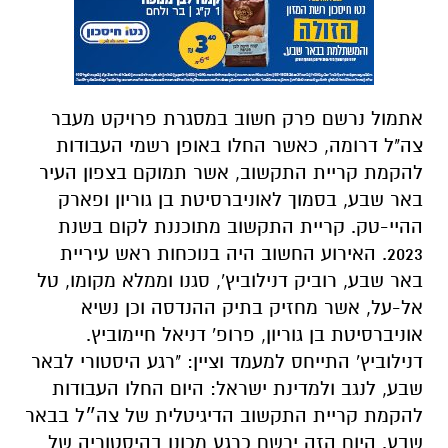
אתמול נרשם פרק חשוב במסגרת פרויקט מעבר
צה"ל דרומה, כאשר החלו באופן רשמי העבודות
להקמת קריית התקשוב, אשר תמוקם בצפון העיר
באר שבע, בסמוך לאוניברסיטת בן גוריון ופארק
ההיי-טק. קריית התקשוב מתוכננת לקום בשנת
2023. האירוע החשוב היה בנוכחות ראש עיריית
באר שבע, רוביק דנילוביץ', סגנו וממלא מקומו, טל
אל-על, אשר מחזיק בתיק ההנדסה וכן נשיא
אוניברסיטת בן גוריון, פרופ' דניאל חיימוביץ.
דנילוביץ' התייחס למעמד וציין: "רגע היסטורי לבאר
שבע, לנגב ולמדינת ישראל: היום החלו העבודות
להקמת קריית התקשוב הדיגיטלית של צה״ל בבאר
שבע. היום הזה ירשם כרגע מכונן בהיסטוריה של