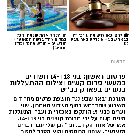
תגים:
משטרה
☎ לחצו כאן לרשימת עורכי דין
חוויית הקיץ המושלמת: הכל
בבאר שבע - אינדקס באר שבע
במקום אחד ברשת הקאנטרי-
נט
חודשיים + חודש מתנה (כולל
החגים!)
חדשות
פרסום ראשון: בני 13 ו-14 חשודים
במעשי סדום קשים וצילום ההתעללות
בנערים בפארק בב''ש
מערכת "באר שבע נט" חושפת פרטים מחרידים
מאירוע שהתרחש בסוף השבוע האחרון: שני
נערים כבני 15 הותקפו באכזריות ועברו התעללות
קרדיט: משטרת ישראל
מינית קשה על ידי חבורת קטינים בני 13 ו-14.
אמו של אחד הקורבנות: "הבן שלי עבר דברים
שוטרי המחוז הדרומי ולוחמי המשמר הלאומי של
מזעזעים, אנחנו מרוסקים והוא מסרב לחזור