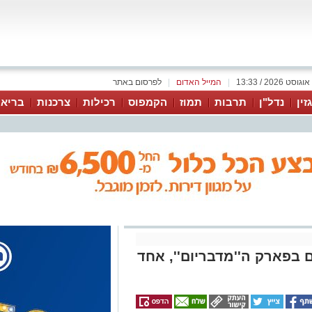
|
המייל האדום
|
לפרסום באתר
זין
נדל"ן
תרבות
תמוז
הקמפוס
רכילות
צרכנות
בריאו
 בפארק ה''מדבריום'', אחד