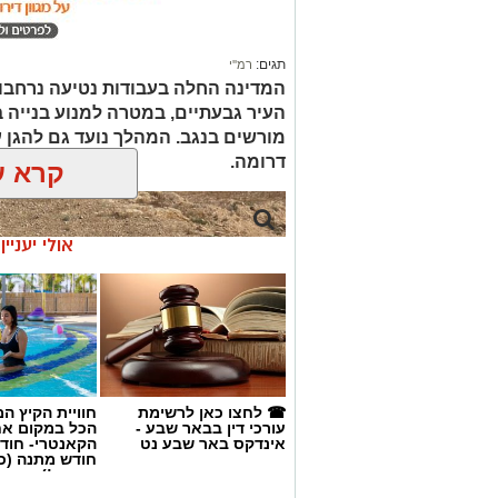
תגים:
רמ''י
המדינה החלה בעבודות נטיעה נרחבו
העיר גבעתיים, במטרה למנוע בנייה ב
דרומה.
קרא ע
אולי יעניי
☎ לחצו כאן לרשימת
חוויית הקיץ ה
עורכי דין בבאר שבע -
הכל במקום א
אינדקס באר שבע נט
הקאנטרי- חודש
חודש מתנה (כ
החגים!)