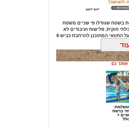
ת בשטח שגודלו פי שניים משטח
לתי חוקית, פלישות ועיבודים לא
מורשים בנגב. המהלך נועד גם להגן על התוואי המתוכנן להרחבת כביש 6
וד
ן אותך גם
מושלמת:
חד ברשת
יים +
ולל