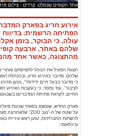
אחד הקופים שנמלט. קרדיט - צילום פרט
אירוע חריג בפארק המדברי
הפתיחה הרשמית: בדיווח ש
עולה, כי הבוקר, בזמן אק
שלהם באתר, ארבעה קופים
מהתצוגה, כאשר אחד מהם 
הצוות הפעיל את הנוהל לתפיסתם ואחרי זמ
שלהם. מדובר באירוע חריג, ובהנהלת הפאר
כי מדובר בבעל חיים ידידותי'', נטען מההנ
לציבור''. עוד נמסר, כי בעקבות האירוע חו
החיים, לקראת פתיחת המדבריום בשבועות
פארק החדש, שנמצא בפאתי שכונת סיגליות
על שטח של ה-"נגב ZOO"
לרשתות החברתיות, טוען ראש עיריית באר 
ובינלאומי.