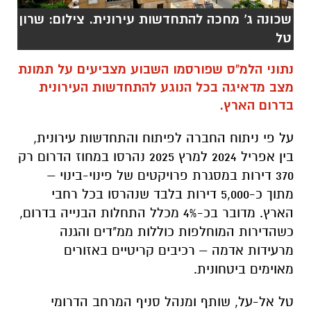
מצב מדאיגה בכל הנוגע להתחדשות העירונית
בדרום הארץ.
על פי ניתוח החברה לפיתוח והתחדשות עירונית,
בין אפריל 2024 למרץ 2025 נהרסו במחוז הדרום רק
370 דירות במסגרת פרויקטים של פינוי-בינוי –
מתוך כ-5,000 דירות בלבד שנהרסו בכל רחבי
הארץ. מדובר בכ-4% מכלל התחלות הבנייה בדרום,
כשהדירות המוחלפות כוללות ממ"דים והגנה
מרעידות אדמה – רכיבים קריטיים באזורים
מאוימים ביטחונית.
טל אל-על, שותף ומנהל סניף המרחב הדרומי
בחברה לפיתוח והתחדשות עירונית, מתריע:
"התחדשות עירונית כמוה כפיקוח נפש, אבל הקצב
הנוכחי לא מאפשר לתושבי הדרום לקבל את
ההגנה הבסיסית שמגיעה להם. אנחנו רואים אמנם