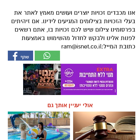
לפנות אלינו ולבקש לחדול מהשימוש באמצעות
כתובת המייל:
ram@isnet.co.il
אולי יעניין אותך גם
☎ לחצו כאן לרשימת עורכי דין
חוויית הקיץ המושלמת: הכל
בבאר שבע - אינדקס באר שבע
במקום אחד ברשת הקאנטרי-
נט
חודשיים + חודש מתנה (כולל
החגים!)
חדשות
הכלבה איקרה הריחה: 1.6 ק"ג קריסטל