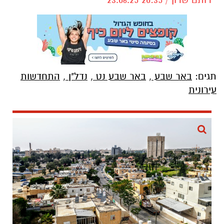
תגים:
באר שבע
,
באר שבע נט
,
נדל"ן
,
התחדשות
עירונית
שכונה ג' מחכה להתחדשות עירונית. צילום: שרון
טל
נתוני הלמ"ס שפורסמו השבוע מצביעים על תמונת