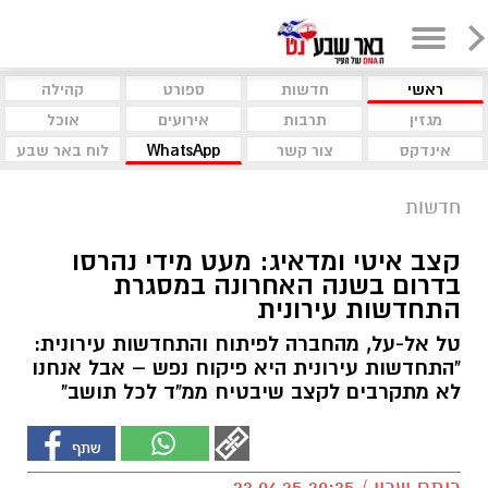
ראשי
חדשות
ספורט
קהילה
מגזין
תרבות
אירועים
אוכל
אינדקס
צור קשר
WhatsApp
לוח באר שבע
חדשות
קצב איטי ומדאיג: מעט מידי נהרסו
בדרום בשנה האחרונה במסגרת
התחדשות עירונית
טל אל-על, מהחברה לפיתוח והתחדשות עירונית:
"התחדשות עירונית היא פיקוח נפש – אבל אנחנו
לא מתקרבים לקצב שיבטיח ממ"ד לכל תושב"
רותם שרון / 20:35 23.06.25