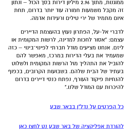
לדברי אל-על, הפתרון נעוץ בהעצמת הדיירים
עצמם:
"אסור לחכות למדינה, לרשות המקומית או
ליזם. אנחנו מציעים מודל חברתי לפינוי־בינוי – כזה
שמעמיד את בעלי הדירות במרכז, מאפשר להם
להוביל את התהליך מול הרשות המקומית ולשלוט
בעתיד של הבית שלהם. בשבועות הקרובים, בכפוף
להנחיות פיקוד העורף, נפתח כנסי דיירים בדרום
להיכרות עם המודל שלנו."
כל הפרטים על נדל"ן בבאר שבע
להורדת אפליקציה של באר שבע נט לחצו כאן
אנו מכבדים זכויות יוצרים ועושים מאמץ לאתר את
בעלי הזכויות בצילומים המגיעים לידינו. אם זיהיתים
בפרסומינו צילום שיש לכם זכויות בו, אתם רשאים