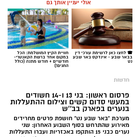
נט
חודשיים + חודש מתנה (כולל
החגים!)
חדשות
פרסום ראשון: בני 13 ו-14 חשודים
במעשי סדום קשים וצילום ההתעללות
בנערים בפארק בב''ש
מערכת "באר שבע נט" חושפת פרטים מחרידים
מאירוע שהתרחש בסוף השבוע האחרון: שני
נערים כבני 15 הותקפו באכזריות ועברו התעללות
קרדיט: משטרת ישראל
מינית קשה על ידי חבורת קטינים בני 13 ו-14.
אמו של אחד הקורבנות: "הבן שלי עבר דברים
שוטרי המחוז הדרומי ולוחמי המשמר הלאומי של
מזעזעים, אנחנו מרוסקים והוא מסרב לחזור
מג"ב ממשיכים להנחית מכות על תשתיות
הביתה". תוך ימים ספורים: צפוי כתב אישום נגד
קרא עוד
התוקפים.
הפשיעה בנגב, עם שתי תפיסות משמעותיות
ביממות האחרונות. במסגרת פעילות סמויה
אולי יעניין אותך גם
רותם שרון / 15:41 06.08.26
שנערכה על ידי כוחות מג"ב יחד עם שוטרי ימ"ר
דרום, אותר רכב חשוד בצומת בית קמה.