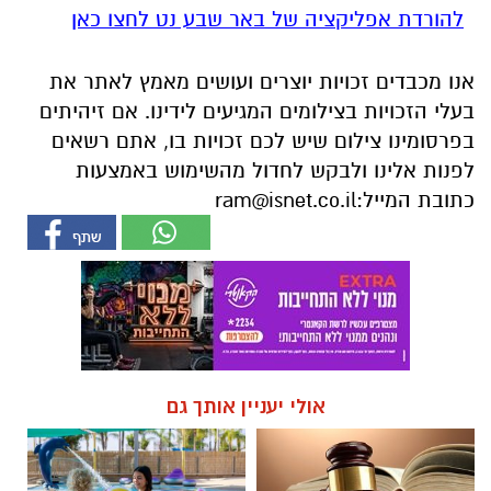
להורדת אפליקציה של באר שבע נט לחצו כאן
אנו מכבדים זכויות יוצרים ועושים מאמץ לאתר את
בעלי הזכויות בצילומים המגיעים לידינו. אם זיהיתים
בפרסומינו צילום שיש לכם זכויות בו, אתם רשאים
לפנות אלינו ולבקש לחדול מהשימוש באמצעות
כתובת המייל:
ram@isnet.co.il
אולי יעניין אותך גם