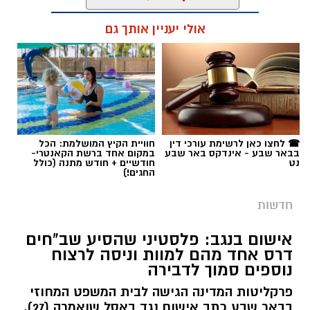
אולי יעניין אותך גם
תגים:
רמ''י
☎ לחצו כאן לרשימת עורכי דין
חוויית הקיץ המושלמת: הכל
בבאר שבע - אינדקס באר שבע
במקום אחד ברשת הקאנטרי-
נט
חודשיים + חודש מתנה (כולל
החגים!)
חדשות
אישום בנגב: פלסטיני שהסיע שב"חים
דרס אחד מהם למוות וניסה לרצוח
נוספים סמוך לדבירה
פרקליטות המדינה הגישה לבית המשפט המחוזי
בבאר שבע כתב אישום נגד באסל שואמרה (27),