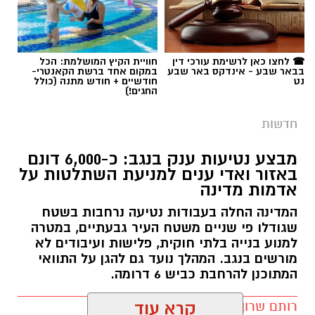
☎ לחצו כאן לרשימת עורכי דין
חוויית הקיץ המושלמת: הכל
בבאר שבע - אינדקס באר שבע
במקום אחד ברשת הקאנטרי-
נט
חודשיים + חודש מתנה (כולל
החגים!)
חדשות
מבצע נטיעות ענק בנגב: כ-6,000 דונם
באזור ואדי ענים למניעת השתלטות על
אדמות מדינה
המדינה החלה בעבודות נטיעה נרחבות בשטח
שגודלו פי שניים משטח העיר גבעתיים, במטרה
למנוע בנייה בלתי חוקית, פלישות ועיבודים לא
מורשים בנגב. המהלך נועד גם להגן על התוואי
המתוכנן להרחבת כביש 6 דרומה.
רותם שרון / 11:32 08.08.26
קרא עוד