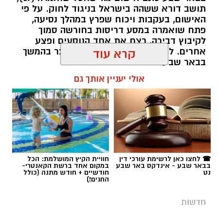
תושב דורא ששהה בישראל בניגוד לחוק. על פי
האישום, בעקבות ויכוח שפרץ במהלך נסיעה,
פתח שואמרה במסע דריסות בחורשה סמוך
לקיבוץ דבירה, רצח את אחד הנוסעים ופצע
קרדיט: רמ"י
אחרים. לאחר מכן נמלט מהזירה ונעצר בהמשך
קרא עוד
בבאר שבע.
המדינה, בהובלת החטיבה לשמירה על הקרקע
אולי יעניין אותך גם
ברשות מקרקעי ישראל (רמ"י), מחדשת בימים אלה
רותם שרון / 11:30 08.08.26
את עבודות הנטיעה באזור ואדי ענים שבנגב.
הפעילות, המבוצעת בפועל על ידי קק"ל ומאובטחת
על ידי משטרת ישראל, מקיפה שטח עצום של
כ-6,000 דונם – פי שניים בקירוב משטחה של העיר
גבעתיים. העבודות מתבצעות כחלק מפעילות
תגים:
משטרה
☎ לחצו כאן לרשימת עורכי דין
חוויית הקיץ המושלמת: הכל
רציפה ועקבית המתקיימת מזה למעלה משלושה
בבאר שבע - אינדקס באר שבע
במקום אחד ברשת הקאנטרי-
עשורים במטרה להגן על קרקעות המדינה באזור
נט
חודשיים + חודש מתנה (כולל
החגים!)
הדרום.
חדשות
ברשות מקרקעי ישראל מדגישים כי אסטרטגיית