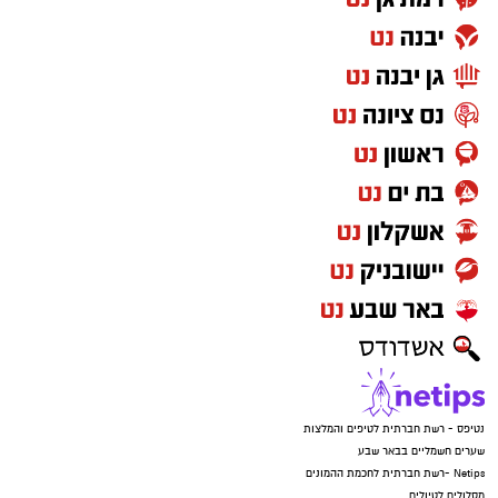
איימו על הקורבנות שאם ידברו הם יגיעו עד לביתם,
זרקו את הטלפונים ונמלטו מהמקום.
נטיפס - רשת חברתית לטיפים והמלצות
שערים חשמליים בבאר שבע
Netips -רשת חברתית לחכמת ההמונים
מסלולים לטיולים
טיולים בדרום
עורך דין באשדוד
קריית גת נט
חולון נט
קרדיט: משטרת ישראל
פרסום
המשפחה נמצאת כעת בשבר מוחלט. "אני גמורה,
מרוסקת", זועקת האם. "מיום ליום אני מתרסקת
יותר. הבן שלי בטראומה, הוא לא מוכן לחזור