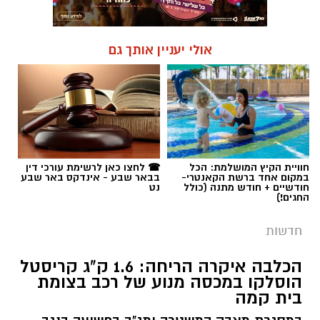
חוויית הקיץ המושלמת: הכל
☎ לחצו כאן לרשימת עורכי דין
במקום אחד ברשת הקאנטרי-
בבאר שבע - אינדקס באר שבע
חודשיים + חודש מתנה (כולל
נט
החגים!)
חדשות
הכלבה איקרה הריחה: 1.6 ק"ג קריסטל
הוסלקו במכסה מנוע של רכב בצומת
בית קמה
במסגרת מאבק המשטרה ומג"ב בפשיעה בנגב,
כלבנית משטרתית חשפה סמים קשים שהוסלקו
במכסה מנוע של רכב, ושני צעירים מהפזורה
נעצרו. בפעילות נוספת באזור התעשייה ברהט,
נחשף עסק מחתרתי להמרת כספים שנוהל מתוך
רכב ובו עשרות אלפי שקלים ומטבע זר. ארבעה
חשודים נעצרו בסך הכל.
קרא עוד
רותם שרון / 19:00 06.08.26
אולי יעניין אותך גם