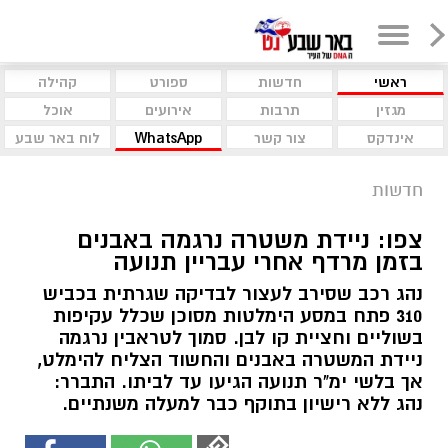
ראשי
חדשות
ספורט
קהילה
מגזין
תרבות
אירועים
אוכל
אינדקס
צור קשר
WhatsApp
לוח באר שבע
חדשות
צפו: ניידת משטרה נרגמה באבנים
בזמן מרדף אחרי עבריין תנועה
נהג רכב שסירב לעצור לבדיקה שגרתית בכביש
310 פתח במסע הימלטות מסוכן שכלל עקיפות
בשוליים וחציית קו לבן. סמוך לטראבין נרגמה
ניידת המשטרה באבנים והחשוד הצליח להימלט,
אך בלשי ימ"ר תנועה הגיעו עד לביתו. התברר:
נהג ללא רישיון בתוקף כבר למעלה משנתיים.