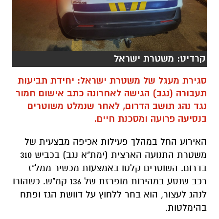
קרדיט: משטרת ישראל
סגירת מעגל של משטרת ישראל: יחידת תביעות
תעבורה (נגב) הגישה לאחרונה כתב אישום חמור
נגד נהג תושב הדרום, לאחר שנמלט משוטרים
בנסיעה פרועה ומסכנת חיים.
האירוע החל במהלך פעילות אכיפה מבצעית של
משטרת התנועה הארצית (ימת"א נגב) בכביש 310
בדרום. השוטרים קלטו באמצעות מכשיר ממל"ז
רכב שנסע במהירות מופרזת של 136 קמ"ש. כשהורו
לנהג לעצור, הוא בחר ללחוץ על דוושת הגז ופתח
בהימלטות.
במהלך המרדף שהתפתח, החשוד ביצע שורת
עבירות תנועה חמורות: הוא עקף מיניבוס בנסיעה
מסוכנת על שול הדרך, המשיך לדהור במהירות