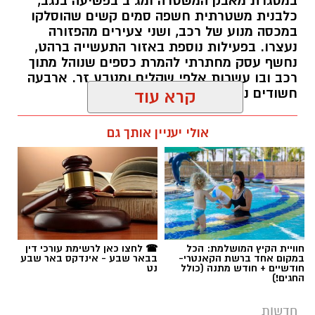
תגים:
משטרה
חוויית הקיץ המושלמת: הכל
☎ לחצו כאן לרשימת עורכי דין
במקום אחד ברשת הקאנטרי-
בבאר שבע - אינדקס באר שבע
חודשיים + חודש מתנה (כולל
נט
החגים!)
חדשות
פרסום ראשון: בני 13 ו-14 חשודים
במעשי סדום קשים וצילום ההתעללות
בנערים בפארק בב''ש
מערכת "באר שבע נט" חושפת פרטים מחרידים
מאירוע שהתרחש בסוף השבוע האחרון: שני
נערים כבני 15 הותקפו באכזריות ועברו התעללות
קרדיט: משטרת ישראל
מינית קשה על ידי חבורת קטינים בני 13 ו-14.