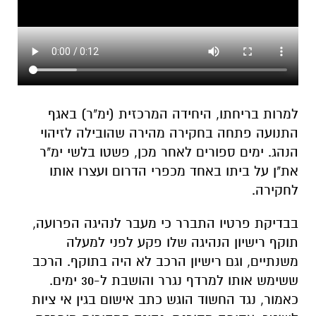
למרות בריחתו, היחידה המרכזית (ימ"ר) באגף
התנועה פתחה בחקירה מהירה שהובילה לזיהוי
הנהג. ימים ספורים לאחר מכן, פשטו בלשי ימ"ר
את"ן על ביתו באחד מכפרי הדרום ועצרו אותו
לחקירה.
בבדיקת פרטיו התברר כי מעבר לנהיגה הפרועה,
תוקף רישיון הנהיגה שלו פקע לפני למעלה
משנתיים, וגם רישיון הרכב לא היה בתוקף. הרכב
ששימש אותו למרדף נגרר והושבת ל-30 ימים.
כאמור, נגד החשוד הוגש כתב אישום בגין אי ציות
לשוטר, עקיפה מסוכנת, נהיגה במהירות מופרזת
ונהיגה ללא רישיונות בתוקף.
כל הפרטים על נדל"ן בבאר שבע