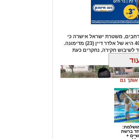
רחבים, משטרת ישראל אישרה כי
הגופה שאותרה הבוקר סמוך לכביש 40 היא של אלדר דיין (23) מדימונה.
 לשיבוש חקירה, נחקרים כעת
ך.
וד
ן אותך גם
מושלמת:
חד ברשת
יים +