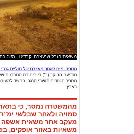
משאית הזבל שנעצרה. קרדיט - משטרת
מספר ימים לאחר מעצרם של חוליית גנבי ר
מודיעה הבוקר (ב') כי ביחידה המרכזית ש
מספר חשודים תושבי הנגב, בחשד למעורבות
בארץ.
סמויה ולאחר שבלשי ימ"ר נ
מעקב אחר משאית אשפה אש
משאיות באזור אופקים, בו