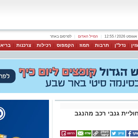
|
המייל האדום
|
לפרסום באתר
זין
נדל"ן
תרבות
תמוז
הקמפוס
רכילות
צרכנות
בריאו
וליית גנבי רכב מהנגב