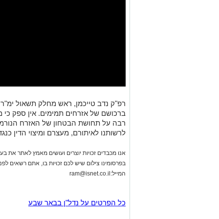
רפ"ק נדב טייכמן, ראש מחלק תשאול ימ"ר נ
ברכושם של אזרחים תמימים. אין ספק כי
רבה על תחושת הבטחון של האזרח הנורמטי
לרשותנו לאיתורם, מעצרם ומיצוי הדין כנגדם
אנו מכבדים זכויות יוצרים ועושים מאמץ לאתר את בעלי
בפרסומינו צילום שיש לכם זכויות בו, אתם רשאים לפ
המייל:
ram@isnet.co.il
כל הפרטים על נדל"ן בבאר שבע