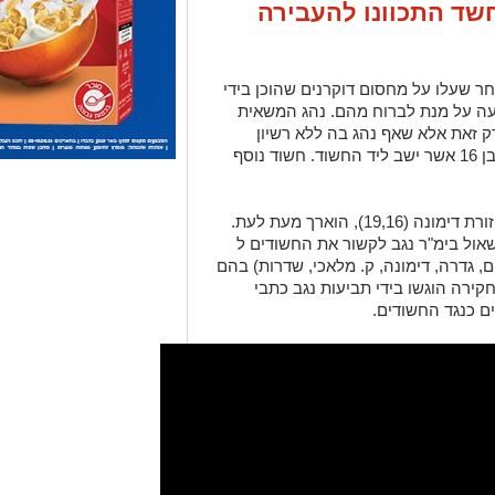
שד התכוונו להעבירה
עשה ולאחר שעלו על מחסום דוקרנים שהוכן בידי
ועה על מנת לברוח מהם. נהג המשאית
ק זאת אלא שאף נהג בה ללא רשיון
נהיגה. מלבד הנהג, עצרה המשטרה קטין בן 16 אשר ישב ליד החשוד. חשוד נוסף
מעצרם של החשודים, תושבי חורה (19) ופזורת דימונה (19,16), הוארך מעת לעת.
ול בימ"ר נגב לקשור את החשודים ל
קים, גדרה, דימונה, ק. מלאכי, שדרות) בהם
ירה הוגשו בידי תביעות נגב כתבי
ם כנגד החשודים.