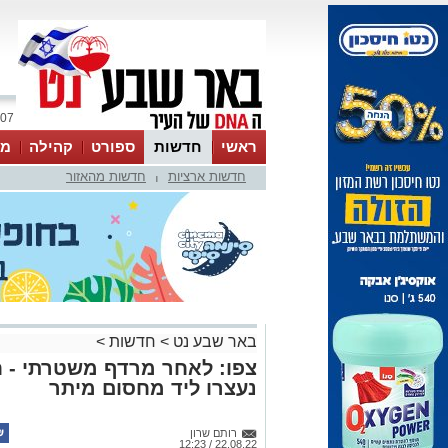
07 אוגוסט 2026 / 12:55
ראשי
חדשות
ספורט
קהילה
מג
חדשות ארציות
חדשות מהאזור
עסקים
טיפים והמלצות
|
באר שבע נט
>
חדשות
>
צפו: לאחר מרדף משטרתי - ח
נעצרו ליד מחסום מיתר
רותם שרון
22.08.22 / 12:23