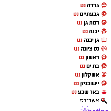
כאשר המשטרה עצרה שני צעירים בשנות ה-20
לחייהם, תושבי דימונה. על פי פרטי החקירה,
השניים נצפו יחד עם דיין באזור פתח תקווה ב-18
ביולי, יום לאחר המועד שבו דווח כי נראה לאחרונה
בתל אביב.
​היום, במקביל למציאת הגופה, הובאו שני החשודים
בשנית לבית המשפט. בעוד שבתחילה נעצרו בחשד
לשיבוש מהלכי חקירה וקשירת קשר לביצוע פשע,
מסרה המשטרה כי כעת נבדקת מעורבותם הישירה
במותו של דיין. בית המשפט נעתר לבקשת
החוקרים והאריך את מעצרם של השניים בשישה
ימים נוספים, עד ל-12 באוגוסט 2026.
​ממשטרת ישראל נמסר בתגובה: "אנו משתתפים
בצערה הכבד של המשפחה ונמשיך לנהל חקירה
מקצועית, יסודית ומעמיקה במטרה להגיע לחקר