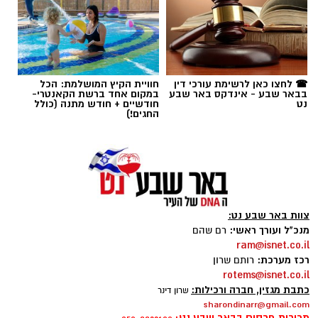
תגים:
אלדר דיין
☎ לחצו כאן לרשימת עורכי דין
חוויית הקיץ המושלמת: הכל
בבאר שבע - אינדקס באר שבע
במקום אחד ברשת הקאנטרי-
נט
חודשיים + חודש מתנה (כולל
החגים!)
צוות באר שבע נט:
מנכ"ל ועורך ראשי:
רם שהם
ram@isnet.co.il
קרדיט: זק"א
רכז מערכת:
רותם שרון
rotems@isnet.co.il
התפתחות קשה וכואבת בפרשת היעדרותו של
כתבת מגזין, חברה ורכילות:
שרון דינר
אלדר דיין ז"ל, צעיר בן 23 מדימונה, שנעדר מאז
sharondinarr@gmail.com