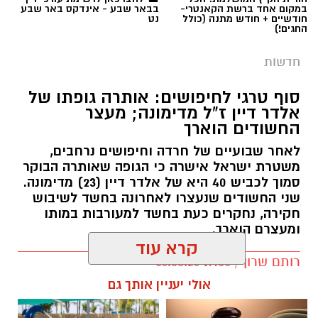
במקום אחד ברשת הקאנטרי-
בבאר שבע - אינדקס באר שבע
חודשיים + חודש מתנה (כולל
נט
החגים!)
חדשות
סוף טרגי לחיפושים: אותרה גופתו של
אלדר דיין ז"ל מדימונה; מעצר
החשודים הוארך
לאחר שבועיים של חרדה וחיפושים נרחבים,
משטרת ישראל אישרה כי הגופה שאותרה הבוקר
סמוך לכביש 40 היא של אלדר דיין (23) מדימונה.
שני החשודים שנעצרו לאחרונה בחשד לשיבוש
חקירה, נחקרים כעת בחשד למעורבות במותו
ומעצרם הוארך.
קרא עוד
רותם שרון / 19:00 06.08.26
אולי יעניין אותך גם