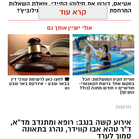
אטיאס, דורש את סילוקו המיידי. שאלת השאלות
המרחפת באוויר: כיצד יכריע רוביק דנילוביץ'?
קרא עוד
רותם שרון / 18:10 05.08.26
אולי יעניין אותך גם
תגים:
שמעון טובול
חוויית הקיץ המושלמת: הכל
☎ לחצו כאן לרשימת עורכי דין
במקום אחד ברשת הקאנטרי-
בבאר שבע - אינדקס באר שבע
חודשיים + חודש מתנה (כולל
נט
החגים!)
חדשות
אירוע קשה בנגב: רופא ומתנדב מד"א,
ד"ר טהא אבו קווידר, נהרג בתאונה
סמוך לערד