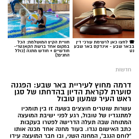
☎ לחצו כאן לרשימת עורכי דין
חוויית הקיץ המושלמת: הכל
בבאר שבע - אינדקס באר שבע
במקום אחד ברשת הקאנטרי-
נט
חודשיים + חודש מתנה (כולל
החגים!)
חדשות
דרמה מחוץ לעיריית באר שבע: הפגנה
סוערת לקראת הדיון בהדחתו של סגן
ראש העיר שמעון טובול
עשרות שוטרים חוצצים בשעה זו בין תומכיו
למתנגדיו של טובול, רגע לפני ישיבת המועצה
המתוחה שבה תעלה הדרישה לפטרו בעקבות
כתב האישום נגדו. בעוד מחנה אחד מכנה אותו
"לוחם הנגב", המחנה השני, ובו חבר המועצה עידו