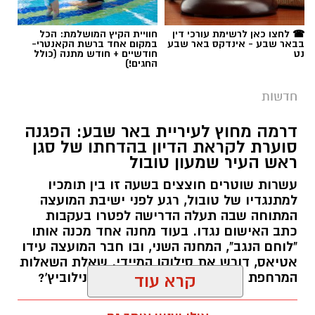
☎ לחצו כאן לרשימת עורכי דין
חוויית הקיץ המושלמת: הכל
בבאר שבע - אינדקס באר שבע
במקום אחד ברשת הקאנטרי-
נט
חודשיים + חודש מתנה (כולל
החגים!)
חדשות
דרמה מחוץ לעיריית באר שבע: הפגנה
סוערת לקראת הדיון בהדחתו של סגן
ראש העיר שמעון טובול
עשרות שוטרים חוצצים בשעה זו בין תומכיו
למתנגדיו של טובול, רגע לפני ישיבת המועצה
המתוחה שבה תעלה הדרישה לפטרו בעקבות
כתב האישום נגדו. בעוד מחנה אחד מכנה אותו
"לוחם הנגב", המחנה השני, ובו חבר המועצה עידו
אטיאס, דורש את סילוקו המיידי. שאלת השאלות
המרחפת באוויר: כיצד יכריע רוביק דנילוביץ'?
קרא עוד
רותם שרון / 18:10 05.08.26