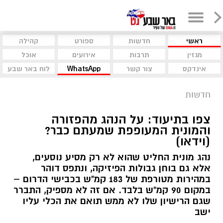
ראשי
חדשות
ספורט
קהילה
מגזין
תרבות
אירועים
אוכל
אינדקס
צור קשר
WhatsApp
לוח באר שבע
חדשות
צפו בתיעוד: על הנהג מהפזורה
והמונית המעופפת שמעתם כבר?
(וידאו)
נהג מונית החליט שהוא לא רק מסיע נוסעים,
אלא גם בוחן גבולות הפיזיקה, ונתפס דוהר
במהירות מטורפת של 183 קמ"ש בכבישי הדרום –
במקום 90 קמ"ש בלבד. אם זה לא מספיק, התברר
שגם הרישיון שלו לא ממש תואם את הכלי עליו
ישב