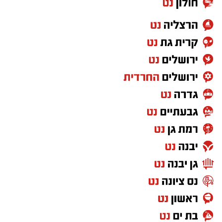
את הנהג מהרכב המרוסק. שוטרי תחנת ערוער
חסמו את הכביש לשני הכיוונים, ובוחני תאונות
הדרכים של מרחב נגב פתחו בחקירת נסיבות
האירוע.
קרדיט: באר שבע נט
הצוותים הרפואיים של מד"א, שהוזעקו לטפל
בתאונה, נאלצו להתמודד עם המראה הקשה בו
הקורבן הוא עמיתם לארגון. למרות מאמצי החילוץ,
הפגיעה הייתה אנושה, ולצוותים לא נותר אלא
לקבוע את מותו בזירה עקב חבלה רב-מערכתית.
במקביל, העניקו הצוותים טיפול מציל חיים לשני
פצועים נוספים שהיו מעורבים בתאונה: גבר כבן 35
במצב קשה וגבר כבן 45 במצב בינוני. שניהם פונו
להמשך קבלת טיפול בבית החולים סורוקה בבאר
שבע.