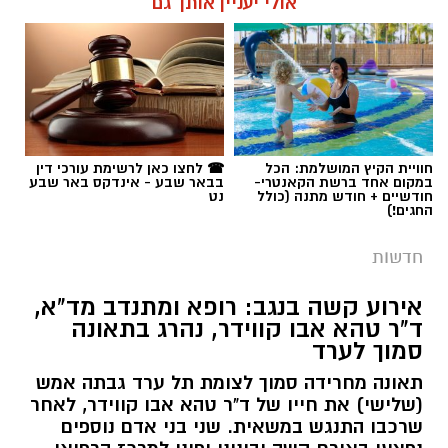
אולי יעניין אותך גם
תגים:
שמעון טובול
חוויית הקיץ המושלמת: הכל
☎ לחצו כאן לרשימת עורכי דין
במקום אחד ברשת הקאנטרי-
בבאר שבע - אינדקס באר שבע
חודשיים + חודש מתנה (כולל
נט
החגים!)
חדשות
אירוע קשה בנגב: רופא ומתנדב מד"א,
ד"ר טהא אבו קווידר, נהרג בתאונה
סמוך לערד
תאונה מחרידה סמוך לצומת תל ערד גבתה אמש
(שלישי) את חייו של ד"ר טהא אבו קווידר, לאחר
שרכבו התנגש במשאית. שני בני אדם נוספים