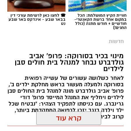
חוויית הקיץ המושלמת: הכל
☎ לחצו כאן לרשימת עורכי דין
במקום אחד ברשת הקאנטרי-
בבאר שבע - אינדקס באר שבע
חודשיים + חודש מתנה (כולל
נט
החגים!)
חדשות
מינוי בכיר בסורוקה: פרופ' אביב
גולדברט נבחר למנהל בית חולים סבן
לילדים
לאחר כשלושה עשורים של עשייה רפואית
בסורוקה ולמעלה מעשור בראש מחלקת ילדים ב',
פרופ' אביב גולדברט מונה למנהל בית החולים סבן
לילדים ויחליף את המנהל המייסד פרופ' דודי
גרינברג. עם כניסתו לתפקיד הצהיר: "נבטיח שכל
ילד וילדה בנגב יזכו לרפואה המתקדמת ביותר,
קרוב לבית".
קרא עוד
רותם שרון / 19:10 07.08.26