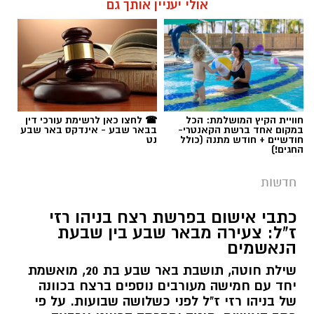
אולי יעניין אותך גם
תגים:
פרופ' אביב גולדברט
חוויית הקיץ המושלמת: הכל
☎ לחצו כאן לרשימת עורכי דין
במקום אחד ברשת הקאנטרי-
בבאר שבע - אינדקס באר שבע
חודשיים + חודש מתנה (כולל
נט
החגים!)
חדשות
כתבי אישום בפרשת רצח בניהו רזי
ז"ל: צעירה מבאר שבע בין שבעת
הנאשמים
שילת חוטה, תושבת באר שבע בת 20, מואשמת
יחד עם חמישה מעורבים נוספים ברצח בכוונה
של בניהו רזי ז"ל לפני כשלושה שבועות. על פי