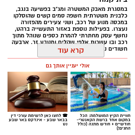
במסגרת מאבק המשטרה ומג"ב בפשיעה בנגב,
כלבנית משטרתית חשפה סמים קשים שהוסלקו
במכסה מנוע של רכב, ושני צעירים מהפזורה
נעצרו. בפעילות נוספת באזור התעשייה ברהט,
נחשף עסק מחתרתי להמרת כספים שנוהל מתוך
רכב ובו עשרות אלפי שקלים ומטבע זר. ארבעה
חשודים נעצרו בסך הכל.
קרא עוד
רותם שרון / 19:00 06.08.26
אולי יעניין אותך גם
תגים:
משטרה
חוויית הקיץ המושלמת: הכל
☎ לחצו כאן לרשימת עורכי דין
במקום אחד ברשת הקאנטרי-
בבאר שבע - אינדקס באר שבע
חודשיים + חודש מתנה (כולל
נט
החגים!)