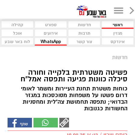
ראשי
חדשות
ספורט
קהילה
מגזין
תרבות
אירועים
אוכל
אינדקס
צור קשר
WhatsApp
לוח באר שבע
חדשות
פשיטה משטרתית בלקייה וחורה
סיכלה כוונות פגיעה ותפסה אמל"ח
כוחות משטרת תחנת העיירות ומשמר לאומי
דרום פשטו על משפחות מסוכסכות במגזר
הבדואי; נתפסה תחמושת צה"לית ומחסניות
החשודות כגנובות
רותם שרון / 14:12 10.08.25