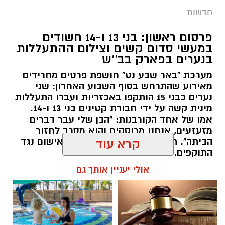
חדשות
פרסום ראשון: בני 13 ו-14 חשודים
במעשי סדום קשים וצילום ההתעללות
בנערים בפארק בב''ש
מערכת "באר שבע נט" חושפת פרטים מחרידים
מאירוע שהתרחש בסוף השבוע האחרון: שני
נערים כבני 15 הותקפו באכזריות ועברו התעללות
קרדיט: משטרת ישראל
מינית קשה על ידי חבורת קטינים בני 13 ו-14.
אמו של אחד הקורבנות: "הבן שלי עבר דברים
שוטרי המחוז הדרומי ולוחמי המשמר הלאומי של
מזעזעים, אנחנו מרוסקים והוא מסרב לחזור
מג"ב ממשיכים להנחית מכות על תשתיות
הביתה". תוך ימים ספורים: צפוי כתב אישום נגד
קרא עוד
התוקפים.
הפשיעה בנגב, עם שתי תפיסות משמעותיות
ביממות האחרונות. במסגרת פעילות סמויה
אולי יעניין אותך גם
רותם שרון / 15:41 06.08.26
שנערכה על ידי כוחות מג"ב יחד עם שוטרי ימ"ר
דרום, אותר רכב חשוד בצומת בית קמה.
בחיפוש שנערך ברכב, בעזרתה של הכלבה