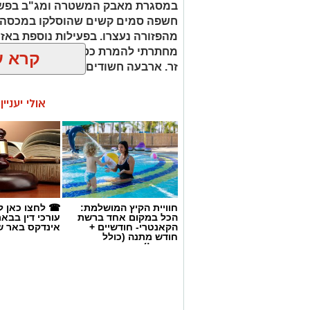
במסגרת מאבק המשטרה ומג"ב בפשי
חשפה סמים קשים שהוסלקו במכסה מנ
מהפזורה נעצרו. בפעילות נוספת באז
מחתרתי להמרת כספים שנוהל מתוך ר
קרא ע
זר. ארבעה חשודים נעצרו בסך הכל.
אולי יעניי
חוויית הקיץ המושלמת:
☎ לחצו כאן ל
הכל במקום אחד ברשת
עורכי דין בבא
הקאנטרי- חודשיים +
אינדקס באר ש
חודש מתנה (כולל
החגים!)