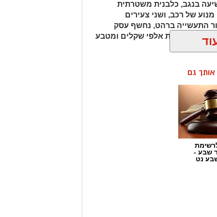
עה בנגב, כלבנית משטרתית
וע של רכב, ושני צעירים
ור התעשייה ברהט, נחשף עסק
כב ובו עשרות אלפי שקלים ומטבע
וד
ן אותך גם
רשימת
ר שבע -
בע נט