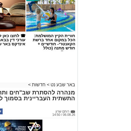
להמשך חקירה. ממשטרת ישראל נמסר כי ה
התקפית נגד עבירות סמים, פשיעה כלכלית 
המשילות, לסכל פעילות עבריינית ולשמור 
יפעלו הכוחות.
חוויית הקיץ המושלמת:
☎ לחצו כאן ל
הכל במקום אחד ברשת
עורכי דין בבא
הקאנטרי- חודשיים +
אינדקס באר ש
חודש מתנה (כולל
החגים!)
באר שבע נט
>
חדשות
>
מנהרה להסתרת שב"חים ותח
צילום: shutterstock אילוסטרציה
אנו מכבדים זכויות יוצרים ועושים מאמץ לאתר את בעלי
התשתית העבריינית בסמוך לב
בפרסומינו צילום שיש לכם זכויות בו, אתם רשאים לפ
אירוע פלילי חמור ומזעזע
המייל:ram@isnet.co.il
נחשף כעת לראשונה. בליל 
רותם שרון
06.08.26 / 14:50
אינדקס העסקים של באר שבע נט
מבילוי. הם עשו את דרכם 