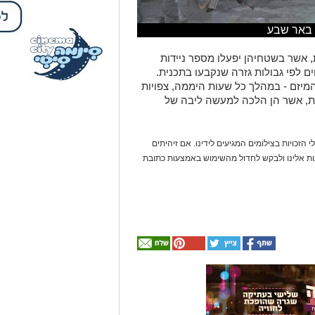
 באר שבע
חולק העיר באר שבע ל-8 גזרות, אשר בשטחיהן יפעלו מספר ניידות
ים לפי גבולות גזרה שנקבעו בתכנית.
יזם - במהלך כל שעות היממה, צפויות
רחבי העיר לא פחות מ-28 ניידות, אשר הן הלכה למעשה ליבה של
 הזכויות בצילומים המגיעים לידינו. אם זיהיתים
נות אלינו ולבקש לחדול מהשימוש באמצעות כתובת
אולי
יעניין
אותך
גם