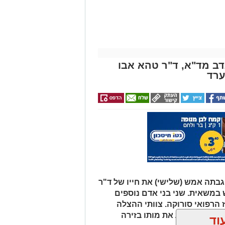
ר שבע: הפגנה יצרית וסוערת מתקיימת
רות לפני פתיחתה של אחת מישיבות
דב מד"א, ד"ר טהא אבו
פה האחרונה. על סדר היום עומדת
ערד
 סגן ראש העיר, שמעון טובול, על רקע
ובדי תחנת דלק.
ללים עשרות שוטרים, אשר נאלצים לחצוץ
מול זה:
ומגבה את מעשיו. המפגינים בצד זה
 של המערכת וקוראים לעברו קריאות
גב".
בתה אמש (שלישי) את חייו של ד"ר
 במשאית. שני בני אדם נוספים
ז הרפואי סורוקה. צוותי ההצלה
 נאלצו לקבוע את מותו בזירה
וד