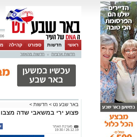
06 אוגוסט 2026 / 05:27
ראשי
חדשות
ספורט
קהילה
מג
חדשות ארציות
חדשות מהאזור
עסקים
טיפים והמלצות
|
באר שבע נט
>
חדשות
>
פצוע ירי במשאבי שדה מצבו ב
מערכת האתר
26.12.19 / 19:30