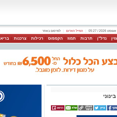
|
המייל האדום
|
לפרסום באתר
זין
נדל"ן
תרבות
תמוז
הקמפוס
רכילות
צרכנות
בריאו
ינוני