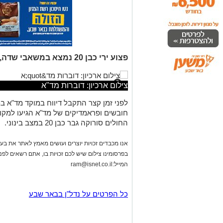
פצוע ירי כבן 20 נמצא במשאבי שדה, מצבו בינוני
צילום ארכיון: דוברות מד"א
לפני זמן קצר התקבל דיווח במוקד מד"א ב
חובשים ופראמדיקים של מד"א הגיעו למקום 
החולים סורוקה גבר כבן 20 במצב בינוני.
אנו מכבדים זכויות יוצרים ועושים מאמץ לאתר את בעלי
בפרסומינו צילום שיש לכם זכויות בו, אתם רשאים לפ
המייל:
ram@isnet.co.il
כל הפרטים על נדל"ן בבאר שבע