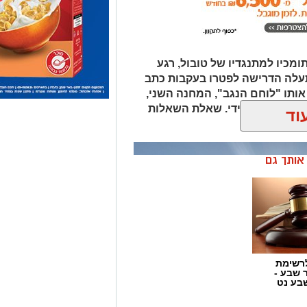
ומכיו למתנגדיו של טובול, רגע
עלה הדרישה לפטרו בעקבות כתב
אותו "לוחם הנגב", המחנה השני,
ת סילוקו המיידי. שאלת השאלות
לוביץ'?
וד
ן אותך גם
רשימת
ר שבע -
בע נט