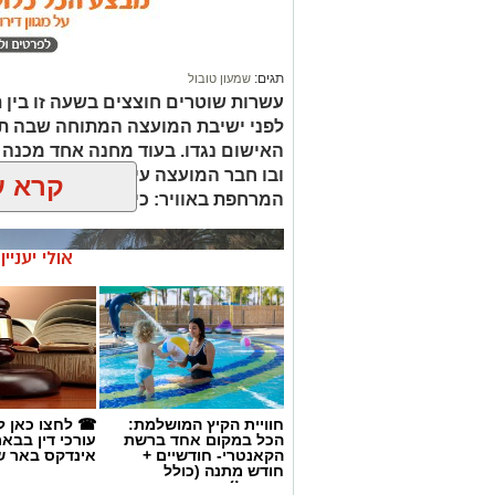
עשרות שוטרים חוצצים בשעה זו בין ת
לפני ישיבת המועצה המתוחה שבה ת
האישום נגדו. בעוד מחנה אחד מכנה 
ובו חבר המועצה עידו אטיאס, דורש א
המרחפת באוויר: כיצד יכריע רוביק דני
קרא ע
אולי יעניי
חוויית הקיץ המושלמת:
☎ לחצו כאן ל
הכל במקום אחד ברשת
עורכי דין בבא
הקאנטרי- חודשיים +
אינדקס באר ש
חודש מתנה (כולל
החגים!)