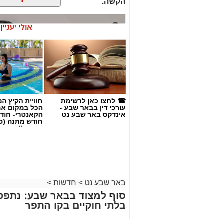
הקשה.
אולי יעניי
☎ לחצו כאן לרשימת
חוויית הקיץ ה
עורכי דין בבאר שבע -
הכל במקום א
אינדקס באר שבע נט
הקאנטרי- חודש
חודש מתנה (כ
החגים!)
ד"ר טהא אבו קווידר. קרדיט: תוכן גולשים ע'
אבל כבד בקהילת הרפואה וההצלה בדרום: ד
באר שבע נט
>
חדשות
>
מוערך במגן דוד אדום, הוא ההרוג בתאונ
סוף למצוד בבאר שבע: נתפס
בכביש 80, סמוך לצומת תל ערד שבנג
בלתי חוקיים בקו התפר
ההרוגים בכבישים מתחילת השבוע לשישה