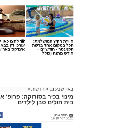
לתחילת העבודות וציינה כי הרשות תמשיך 
קרקעות המדינה ולנקוט בכל דרך חוקית כדי
והשתלטויות. לדבריה, חידוש הנטיעות בוו
שנועד לשמור על משאב הקרקע הלאומי, ל
עתודות הקרקע לרווחת הציבור כולו.
אנו מכבדים זכויות יוצרים ועושים מאמץ לאתר את בעלי
חוויית הקיץ המושלמת:
☎ לחצו כאן ל
בפרסומינו צילום שיש לכם זכויות בו, אתם רשאים לפ
הכל במקום אחד ברשת
עורכי דין בבא
המייל:ram@isnet.co.il
הקאנטרי- חודשיים +
אינדקס באר ש
חודש מתנה (כולל
החגים!)
כל הפרטים על נדל"ן בבאר שבע
באר שבע נט
>
חדשות
>
מינוי בכיר בסורוקה: פרופ' 
בית חולים סבן לילדים
קרדיט - דוברות מרחב נגב
רותם שרון
07.08.26 / 19:10
לבית המשפט המחוזי בבאר שבע הוגש כתב