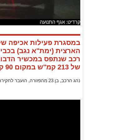
קרדיט: אגף התנועה
במסגרת פעילות אכיפה של
רכב שנתפס במכשיר הדבור
של 213 קמ"ש במקום 90 קמ"ש.
נהג הרכב, בן 23 מהפזורה, הועבר לחקירה, בסיומה רישיונו נפסל והוא נכלא.