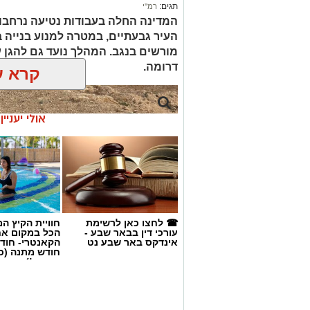
תגים:
רמ''י
המדינה החלה בעבודות נטיעה נרחבו
העיר גבעתיים, במטרה למנוע בנייה ב
דרומה.
קרא ע
אולי יעניי
☎ לחצו כאן לרשימת
חוויית הקיץ ה
עורכי דין בבאר שבע -
הכל במקום א
אינדקס באר שבע נט
הקאנטרי- חודש
חודש מתנה (כ
החגים!)