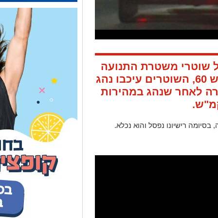
 שוטרי משטרת התנועה
הארצית (ימת"א נגב) בכביש 60, השוטרים עיכבו נהג
ה לאחר שנהג במהירות