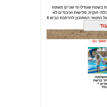
ת בשטח שגודלו פי שניים משטח
לתי חוקית, פלישות ועיבודים לא
מורשים בנגב. המהלך נועד גם להגן על התוואי המתוכנן להרחבת כביש 6
וד
ן אותך גם
מושלמת:
חד ברשת
יים +
ולל