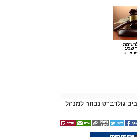
לפעול כנאמן הציבור לשמירה על
 להגן עליהן מפני הסגת גבול
אדי ענים הוא נדבך נוסף במאבק הרציף
מנוע קביעת עובדות בשטח ולהבטיח את
 הזכויות בצילומים המגיעים לידינו. אם זיהיתים
רשימת
נות אלינו ולבקש לחדול מהשימוש באמצעות כתובת
ר שבע -
בע נט
אביב גולדברט נבחר למנהל
 אישום נגד באסל שואמרה, המייחס לו