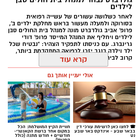
לילדים
לאחר כשלושה עשורים של עשייה רפואית
בסורוקה ולמעלה מעשור בראש מחלקת ילדים ב',
פרופ' אביב גולדברט מונה למנהל בית החולים סבן
לילדים ויחליף את המנהל המייסד פרופ' דודי
גרינברג. עם כניסתו לתפקיד הצהיר: "נבטיח שכל
ילד וילדה בנגב יזכו לרפואה המתקדמת ביותר,
קרוב לבית".
קרא עוד
רותם שרון / 19:10 07.08.26
אולי יעניין אותך גם
תגים:
פרופ' אביב גולדברט
☎ לחצו כאן לרשימת עורכי דין
חוויית הקיץ המושלמת: הכל
בבאר שבע - אינדקס באר שבע
במקום אחד ברשת הקאנטרי-
נט
חודשיים + חודש מתנה (כולל
החגים!)