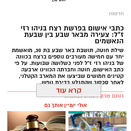
חדשות
כתבי אישום בפרשת רצח בניהו רזי
ז"ל: צעירה מבאר שבע בין שבעת
הנאשמים
שילת חוטה, תושבת באר שבע בת 20, מואשמת
יחד עם חמישה מעורבים נוספים ברצח בכוונה
של בניהו רזי ז"ל לפני כשלושה שבועות. על פי
כתב האישום, חוטה וחברתה הכווינו ארבעה
קטינים חמושים שביצעו את המארב הקטלני,
לאחר סכסוך שהתגלע בדירת נופש.
קרא עוד
קרדיט: סורוקה
רותם שרון / 19:06 07.08.26
אולי יעניין אותך גם
המרכז הרפואי האוניברסיטאי סורוקה מקבוצת
כללית הודיע על מינויו של פרופ' אביב גולדברט
למנהל בית החולים סבן לילדים. פרופ' גולדברט
נכנס לנעליו של פרופ' דודי גרינברג, המנהל המייסד