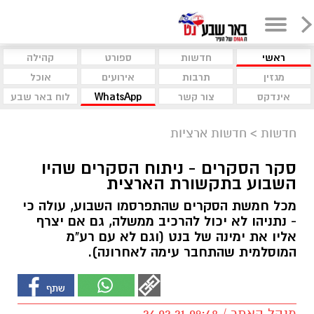
ראשי
חדשות
ספורט
קהילה
מגזין
תרבות
אירועים
אוכל
אינדקס
צור קשר
WhatsApp
לוח באר שבע
חדשות
>
חדשות ארציות
סקר הסקרים - ניתוח הסקרים שהיו
השבוע בתקשורת הארצית
מכל חמשת הסקרים שהתפרסמו השבוע, עולה כי
- נתניהו לא יכול להרכיב ממשלה, גם אם יצרף
אליו את ימינה של בנט (וגם לא עם רע"מ
המוסלמית שהתחבר עימה לאחרונה).
מנהל האתר / 09:48 26.02.21