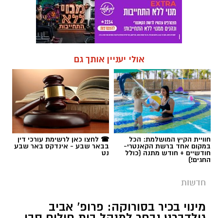
אולי יעניין אותך גם
חוויית הקיץ המושלמת: הכל
☎ לחצו כאן לרשימת עורכי דין
במקום אחד ברשת הקאנטרי-
בבאר שבע - אינדקס באר שבע
חודשיים + חודש מתנה (כולל
נט
החגים!)
חדשות
מינוי בכיר בסורוקה: פרופ' אביב
גולדברט נבחר למנהל בית חולים סבן