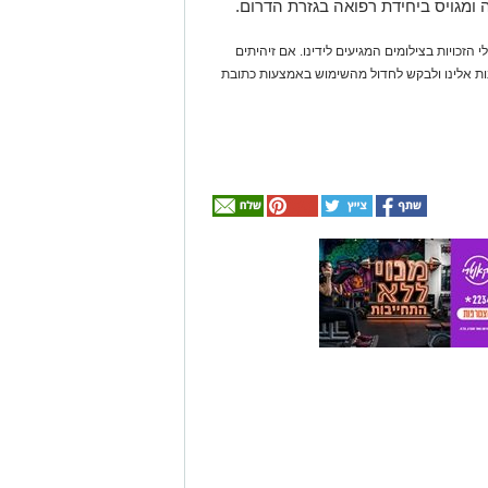
 ומגויס ביחידת רפואה בגזרת הדרום.
 הזכויות בצילומים המגיעים לידינו. אם זיהיתים
נות אלינו ולבקש לחדול מהשימוש באמצעות כתובת
אולי
יעניין
אותך
גם
☎ לחצו כאן לרשימת
חוויית הקיץ המושלמת:
עורכי דין בבאר שבע -
הכל במקום אחד ברשת
הקאנטרי- חודשיים +
אינדקס באר שבע נט
חודש מתנה (כולל
החגים!)