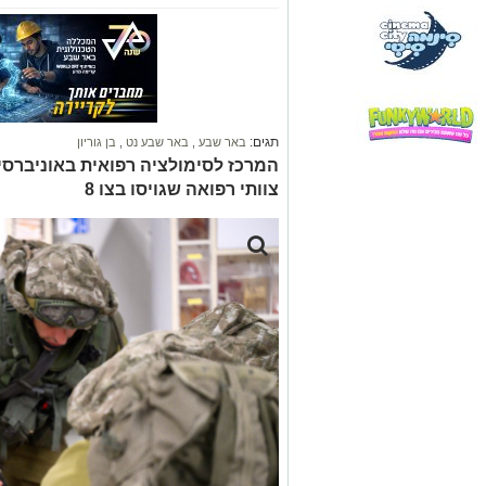
תגים:
באר שבע
,
באר שבע נט
,
בן גוריון
המרכז לסימולציה רפואית באוניברסיט
צוותי רפואה שגויסו בצו 8