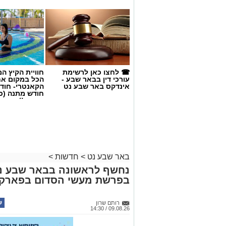
☎ לחצו כאן לרשימת
חוויית הקיץ ה
עורכי דין בבאר שבע -
הכל במקום א
אינדקס באר שבע נט
הקאנטרי- חודש
חודש מתנה (כ
החגים!)
שריפה בבאר שבע. קרדיט: כבאות והצל
במסגרת מבצע אכיפה משול
באר שבע נט
>
חדשות
>
נחשף לראשונה בבאר שבע נט
נחשפו ליקויי בטיחות חמור
בפרשת מעשי הסדום בפארק ב
לסגירתו המיידית. בפעילו
רותם שרון
שגב שלום, נציגי הפרקליטו
09.08.26 / 14:30
כבאות והצלה לישראל, נצי