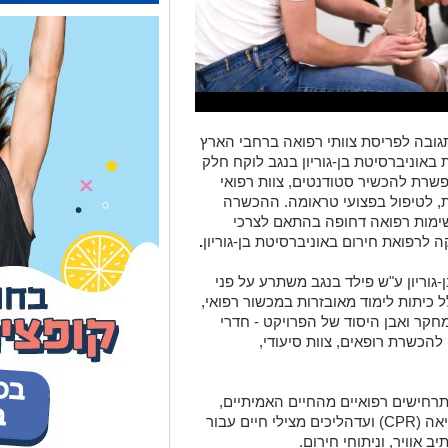
בה לפריסת צוותי רפואה ברחבי הארץ
באוניברסיטת בן-גוריון בנגב לוקח חלק
שרת להכשיר סטודנטים, צוות רפואי
, לטיפול בפצועי טראומה. ההכשרה
שימות רפואה דחופה בהתאם לצרכי
רפואת חירום באוניברסיטת בן-גוריון
.
גוריון ע"ש פילד בנגב משתרע על פני
 כיתות לימוד מאובזרות במכשור רפואי,
קר ואבן היסוד של הפרויקט - חדרי
הכשרת רופאים, צוות סיעודי,
רחישים רפואיים מהחיים האמיתיים,
החל משליטה בטכניקות של החייאת לב-ריאה (CPR) ועדהליכים מצילי חיים עבור
יב אוויר, וניתוחי חירום.