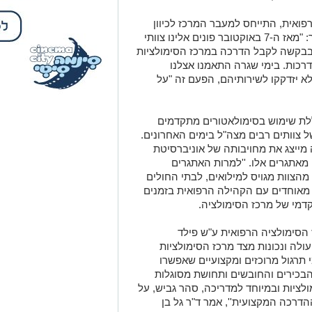
ואית, התייחס למעבר המרכז לכיוון
מתקן אימונים בסגנון בית חולים שדה ואמר: "מאז ה-7 באוקטובר פונים אלינו צוותי
 בבקשה לקבל הדרכה במרכז הסימולציות
רכות. בימי שגרה התאמנו אצלנו
א יזדקקו לשירותיהם, הפעם זה "על
לת שימוש בסימולאטורים מתקדמים
צוותים רבים מצה"ל בימים האחרונים.
 מייצג את מחויבותה של אוניברסיטת
 מאתגרים אלו. ''למרות האתגרים
מהצוות מגויס למילואים, לבתי החולים
ם מאוחדים עם הקהילה הרפואית בזמנים
קדמי של מרכז הסימולציה.
הסימולציה הרפואית ע"ש פילד
ולה ונכונות מצד מרכז הסימולציות
מי תרגול מרוכזים ומקצועיים שאפשרו
כירים והחובשים ותחושת מסוגלות
לציות ובמיוחד למדריכה, סהר גביש, על
דרכה המקצועית'', אמר ד"ר גל בן