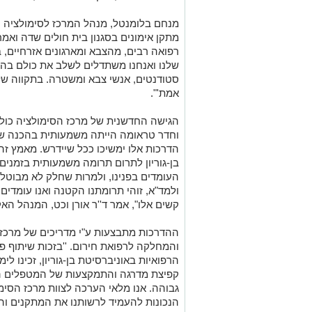
מנחם בלומנטל, מנהל המרכז לסימולציה רפ
רפואה רבים, מהצבא ומארגונים אזרחיים,
שלנו ואנחנו משתדלים לשלב את כולם בהד
סטודנטים, אנשי צבא ומשטרה. בתקווה של
אמת'".
הגישה החדשנית של מרכז הסימולציה כול
וחדר טראומה הייתה משמעותית בהכנה של 
הדרכות אלו ימשיכו ככל שיידרש. מאמץ זה
בן-גוריון לתרום תרומה משמעותית בזמנים
העומדים בפנינו, ולמרות שחלק לא מבוטל 
ולמד"א, זוהי תרומתנו הקטנה ואנו עומדי
קשים אלו", אמר ד''ר אורן וכט, המנהל הא
ההדרכות מתבצעות ע"י מדריכים של מרכז 
והמחלקה לרפואת חירום. ''בזכות שיתוף פע
הרפואיות באוניברסיטת בן-גוריון, זכינו לי
קפיצת מדרגה והתמקצעות של המטפלים הב
גבוהה. אנו מלאי הערכה לצוות מרכז הסימו
הנכונות להעמיד לרשותנו את המתקנים והה