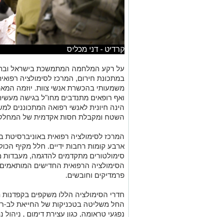
קרדיט - דני מכליס
על רקע המלחמה המתמשכת בישראל ובתגו
במתכונת חירום, המרכז לסימולציה רפואית 
משמעותי בהכשרת אנשי צוות. יוזמה המאפ
ואף רופאים מתנדבים מחו"ל בגישה מעשית
הינה חיונית לאנשי רפואה המתכוננים למ
השטח ומקבלת חסות אקדמית של המחלקה ל
המרכז לסימולציה רפואית באוניברסיטת בן-
ארבע קומות רחבות ידיים. חלל מקיף הכולל
סימולטורים מתקדמים להדגמה, מעבדות מח
הסימולציה הרפואית החדישים המותאמים ל
פרמדיקים וחובשים.
חדרי הסימולציה הללו משקפים בקפדנות ת
נפגעי טראומה, כגון עצירת דימום , ניהול נת