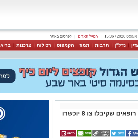
|
המייל האדום
|
לפרסום באתר
זין
נדל"ן
תרבות
תמוז
הקמפוס
רכילות
צרכנות
בריאו
סימולציה רפואית בזמן אמת: רופאים שקיבלו צו 8 יוכשרו