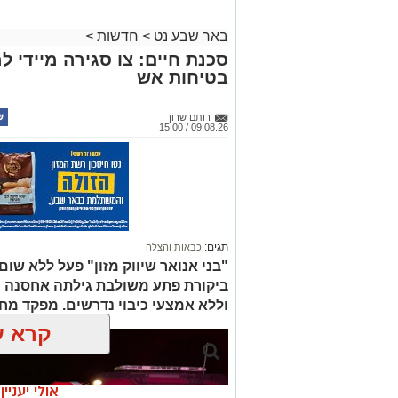
באר שבע נט
>
חדשות
>
סכנת חיים: צו סגירה מיידי למ
בטיחות אש
רותם שרון
09.08.26 / 15:00
תגים:
כבאות והצלה
"בני אנואר שיווק מזון" פעל ללא שו
ביקורת פתע משולבת גילתה אחסנה צ
וללא אמצעי כיבוי נדרשים. מפקד מחוז דר
קרא ע
אולי יעניי