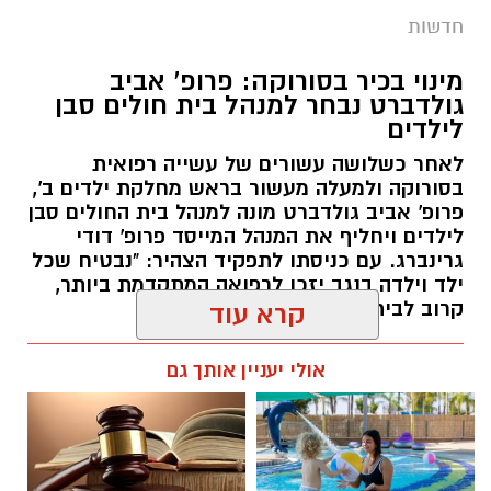
חדשות
מינוי בכיר בסורוקה: פרופ' אביב
גולדברט נבחר למנהל בית חולים סבן
לילדים
לאחר כשלושה עשורים של עשייה רפואית
בסורוקה ולמעלה מעשור בראש מחלקת ילדים ב',
פרופ' אביב גולדברט מונה למנהל בית החולים סבן
לילדים ויחליף את המנהל המייסד פרופ' דודי
גרינברג. עם כניסתו לתפקיד הצהיר: "נבטיח שכל
ילד וילדה בנגב יזכו לרפואה המתקדמת ביותר,
קרוב לבית".
קרא עוד
רותם שרון / 19:10 07.08.26
אולי יעניין אותך גם