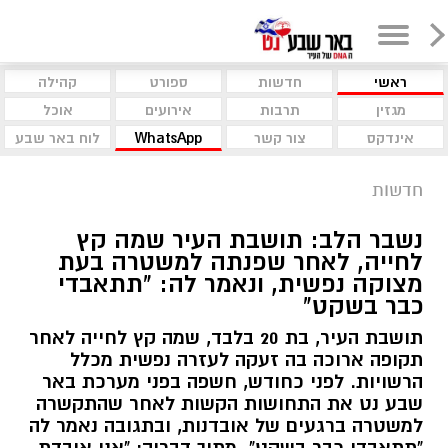
ראשי
חדשות
ספורט
קהילה
מגזין
תרבות
אירועים
אוכל
אינדקס
צור קשר
WhatsApp
לוח באר שבע
חדשות
נשבר הלב: תושבת העיר שמה קץ
לחייה, לאחר שפנתה למשטרה בעת
מצוקה נפשית, ונאמר לה: "תתאבדי
כבר בשקט"
תושבת העיר, בת 20 בלבד, שמה קץ לחייה לאחר
תקופה ארוכה בה זעקה לעזרה נפשית מכלל
הרשויות. לפני כחודש, חשפה בפני מערכת באר
שבע נט את התחושות הקשות לאחר שהתקשרה
למשטרה ברגעים של אובדנות, ובתגובה נאמר לה