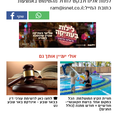
לפנות אלינו ולבקש לחדול מהשימוש באמצעות
כתובת המייל:
ram@isnet.co.il
אולי יעניין אותך גם
חוויית הקיץ המושלמת: הכל
☎ לחצו כאן לרשימת עורכי דין
במקום אחד ברשת הקאנטרי-
בבאר שבע - אינדקס באר שבע
חודשיים + חודש מתנה (כולל
נט
החגים!)