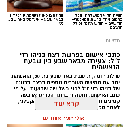
תגים:
פרופ' אביב גולדברט
חוויית הקיץ המושלמת: הכל
☎ לחצו כאן לרשימת עורכי דין
במקום אחד ברשת הקאנטרי-
בבאר שבע - אינדקס באר שבע
חודשיים + חודש מתנה (כולל
נט
החגים!)
חדשות
כתבי אישום בפרשת רצח בניהו רזי
ז"ל: צעירה מבאר שבע בין שבעת
הנאשמים
שילת חוטה, תושבת באר שבע בת 20, מואשמת
יחד עם חמישה מעורבים נוספים ברצח בכוונה
של בניהו רזי ז"ל לפני כשלושה שבועות. על פי
כתב האישום, חוטה וחברתה הכווינו ארבעה
קטינים חמושים שביצעו את המארב הקטלני,
לאחר סכסוך שהתגלע בדירת נופש.
קרא עוד
קרדיט: סורוקה
רותם שרון / 19:06 07.08.26