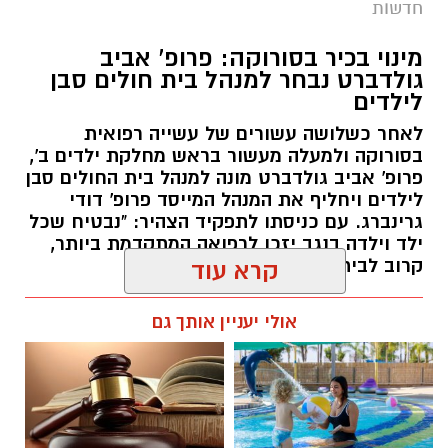
חדשות
מינוי בכיר בסורוקה: פרופ' אביב
גולדברט נבחר למנהל בית חולים סבן
לילדים
לאחר כשלושה עשורים של עשייה רפואית
בסורוקה ולמעלה מעשור בראש מחלקת ילדים ב',
פרופ' אביב גולדברט מונה למנהל בית החולים סבן
לילדים ויחליף את המנהל המייסד פרופ' דודי
גרינברג. עם כניסתו לתפקיד הצהיר: "נבטיח שכל
ילד וילדה בנגב יזכו לרפואה המתקדמת ביותר,
קרוב לבית".
קרא עוד
רותם שרון / 19:10 07.08.26
אולי יעניין אותך גם