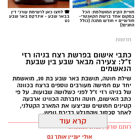
תגים:
פרופ' אביב גולדברט
חוויית הקיץ המושלמת: הכל
☎ לחצו כאן לרשימת עורכי דין
במקום אחד ברשת הקאנטרי-
בבאר שבע - אינדקס באר שבע
חודשיים + חודש מתנה (כולל
נט
החגים!)
חדשות
כתבי אישום בפרשת רצח בניהו רזי
ז"ל: צעירה מבאר שבע בין שבעת
הנאשמים
שילת חוטה, תושבת באר שבע בת 20, מואשמת
יחד עם חמישה מעורבים נוספים ברצח בכוונה
של בניהו רזי ז"ל לפני כשלושה שבועות. על פי
כתב האישום, חוטה וחברתה הכווינו ארבעה
קטינים חמושים שביצעו את המארב הקטלני,
לאחר סכסוך שהתגלע בדירת נופש.
קרא עוד
קרדיט: סורוקה
רותם שרון / 19:06 07.08.26
אולי יעניין אותך גם
המרכז הרפואי האוניברסיטאי סורוקה מקבוצת