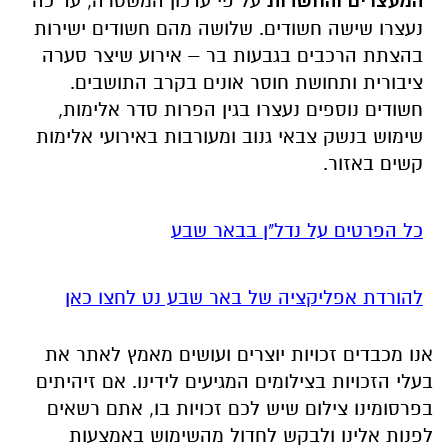
המעצרים והחשדות
על פי עדכון המשטרה, עד כה
נעצרו שישה חשודים. שלושה מהם חשודים ישירות
בהצתת הרכבים בגבעות בר – אירוע שיצר סערה
ציבורית ותחושת חוסר אונים בקרב התושבים.
חשודים נוספים נעצרו בגין הפרות סדר אלימות,
שימוש בנשק צבאי גנוב ומעורבות באירועי אלימות
קשים באזור.
כל הפרטים על נדל"ן בבאר שבע
להורדת אפליקציה של באר שבע נט לחצו כאן
אנו מכבדים זכויות יוצרים ועושים מאמץ לאתר את
בעלי הזכויות בצילומים המגיעים לידינו. אם זיהיתים
בפרסומינו צילום שיש לכם זכויות בו, אתם רשאים
לפנות אלינו ולבקש לחדול מהשימוש באמצעות