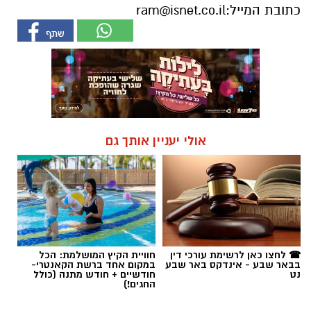
כתובת המייל:
ram@isnet.co.il
אולי יעניין אותך גם
☎ לחצו כאן לרשימת עורכי דין
חוויית הקיץ המושלמת: הכל
בבאר שבע - אינדקס באר שבע
במקום אחד ברשת הקאנטרי-
נט
חודשיים + חודש מתנה (כולל
החגים!)