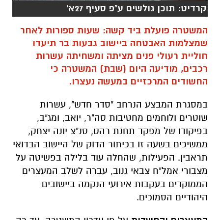
קרדיט: תוכן גולשים ע"פ סעיף 27א'
המשטרה פועלת ביד קשה: שעות ספורות לאחר
שמצלמות האבטחה ביישוב גבעות בר תיעדו
חוליית רעולי פנים מציתה ומשחיתה עשרות
רכבים, מודיעה היום (שבת) המשטרה כי
החשודים המרכזיים במעשה נעצרו.
במסגרת המבצע הנרחב "סדר חדש", עשרות
שוטרים ולוחמים מחטיבות סה"ר, יואב, ומג"ב,
בפיקודו של מפקד תחנת רהט, סנ"צ יונה יצחק,
ממשיכים בשעה זו בכיתור הדוק של היישוב הבדואי
תראבין. הפעילות, שהחלה עוד בלילה בפשיטה על
מצבורי אמל"ח צבאי גנוב, עברה לשלב המעצרים
הממוקדים בעקבות אירועי הנקמה ביישובים
היהודיים הסמוכים.