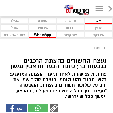
ראשי
חדשות
ספורט
קהילה
מגזין
תרבות
אירועים
אוכל
אינדקס
צור קשר
WhatsApp
לוח באר שבע
חדשות
נעצרו החשודים בהצתת הרכבים
בגבעות בר; כיתור הכפר תראבין נמשך
פחות מ-12 שעות לאחר תיעוד ההצתה המזעזע:
בלשי תחנת רהט ולוחמי חטיבת סה"ר שמו את
ידם על שלושה חשודים בהצתות. המשטרה:
"נעצרו בסך הכל 6 חשודים בפעילות, המבצע
יימשך ככל שיידרש".