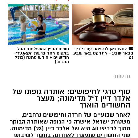
כללית הודיע על מינויו של פרופ' אביב גולדברט
למנהל בית החולים סבן לילדים. פרופ' גולדברט
נכנס לנעליו של פרופ' דודי גרינברג, המנהל המייסד
של בית החולים, שהוביל לאורך שנים את החטיבה
תגים:
רצח בניהו רזי ז"ל
לרפואת ילדים ופעל רבות לקידום התחום בסורוקה
ובנגב כולו.
☎ לחצו כאן לרשימת עורכי דין
חוויית הקיץ המושלמת: הכל
בבאר שבע - אינדקס באר שבע
במקום אחד ברשת הקאנטרי-
נט
חודשיים + חודש מתנה (כולל
החגים!)
פרופ' גולדברט (תושב להבים, נשוי ואב לארבעה)
הוא מומחה ברפואת ילדים ובמחלות ריאה בילדים.
חדשות
הוא בוגר לימודי רפואה ותואר שני בניהול מערכות
בריאות מטעם אוניברסיטת בן גוריון, ובוגר
סוף טרגי לחיפושים: אותרה גופתו של
התמחות-על במחלות ריאה והפרעות שינה בילדים
אלדר דיין ז"ל מדימונה; מעצר
החשודים הוארך
שביצע בארה"ב. את דרכו המקצועית בסורוקה החל
לפני כשלושה עשורים כמתמחה במחלקת ילדים ב',
לאחר שבועיים של חרדה וחיפושים נרחבים,
משטרת ישראל אישרה כי הגופה שאותרה הבוקר
ובמשך השנים טיפס בשדרת הניהול של בית
חוטה. קרדיט: תוכן גולשים ע"פ סעיף 27א'
סמוך לכביש 40 היא של אלדר דיין (23) מדימונה.
החולים, כאשר בלמעלה מעשור האחרון עמד
שני החשודים שנעצרו לאחרונה בחשד לשיבוש