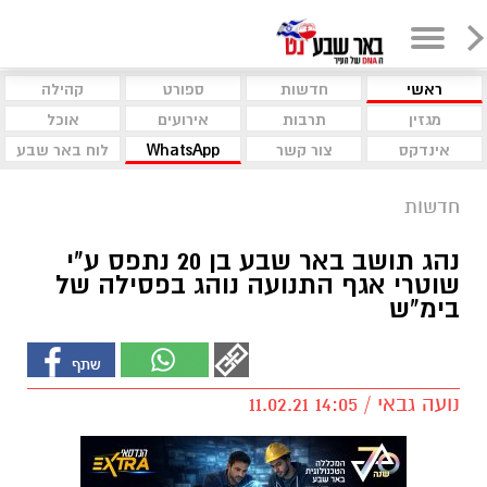
ראשי
חדשות
ספורט
קהילה
מגזין
תרבות
אירועים
אוכל
אינדקס
צור קשר
WhatsApp
לוח באר שבע
חדשות
נהג תושב באר שבע בן 20 נתפס ע"י
שוטרי אגף התנועה נוהג בפסילה של
בימ"ש
נועה גבאי / 14:05 11.02.21