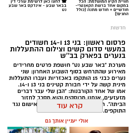
חוויית הקיץ המושלמת: הכל
☎ לחצו כאן לרשימת עורכי דין
במקום אחד ברשת הקאנטרי-
בבאר שבע - אינדקס באר שבע
חודשיים + חודש מתנה (כולל
נט
החגים!)
חדשות
פרסום ראשון: בני 13 ו-14 חשודים
במעשי סדום קשים וצילום ההתעללות
בנערים בפארק בב''ש
מערכת "באר שבע נט" חושפת פרטים מחרידים
מאירוע שהתרחש בסוף השבוע האחרון: שני
נערים כבני 15 הותקפו באכזריות ועברו התעללות
מינית קשה על ידי חבורת קטינים בני 13 ו-14.
אמו של אחד הקורבנות: "הבן שלי עבר דברים
מזעזעים, אנחנו מרוסקים והוא מסרב לחזור
הביתה". תוך ימים ספורים: צפוי כתב אישום נגד
קרא עוד
התוקפים.
אולי יעניין אותך גם
רותם שרון / 15:41 06.08.26