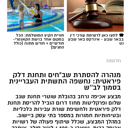
תגים:
משטרה
,
מעשי סדום
,
התעללות
☎ לחצו כאן לרשימת עורכי דין
חוויית הקיץ המושלמת: הכל
בבאר שבע - אינדקס באר שבע
במקום אחד ברשת הקאנטרי-
נט
חודשיים + חודש מתנה (כולל
החגים!)
חדשות
מנהרה להסתרת שב"חים ותחנת דלק
פיראטית: נחשפה התשתית העבריינית
בסמוך לב''ש
מבצע אכיפה נרחב בהובלת שוטרי תחנת שגב
שלום ופרקליטות מחוז דרום הוביל להריסת תחנת
דלק פיראטית ולחשיפת שורת עבירות כלכליות
ובטיחותיות חמורות במספר בתי עסק ביישוב.
במהלך המבצע, שכלל שיתוף פעולה של רשויות
צילום: shutterstock אילוסטרציה