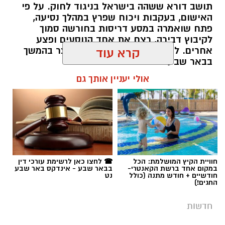
תושב דורא ששהה בישראל בניגוד לחוק. על פי
האישום, בעקבות ויכוח שפרץ במהלך נסיעה,
פתח שואמרה במסע דריסות בחורשה סמוך
לקיבוץ דבירה, רצח את אחד הנוסעים ופצע
קרדיט: רמ"י
אחרים. לאחר מכן נמלט מהזירה ונעצר בהמשך
קרא עוד
בבאר שבע.
המדינה, בהובלת החטיבה לשמירה על הקרקע
אולי יעניין אותך גם
ברשות מקרקעי ישראל (רמ"י), מחדשת בימים אלה
רותם שרון / 11:30 08.08.26
את עבודות הנטיעה באזור ואדי ענים שבנגב.
הפעילות, המבוצעת בפועל על ידי קק"ל ומאובטחת
על ידי משטרת ישראל, מקיפה שטח עצום של
כ-6,000 דונם – פי שניים בקירוב משטחה של העיר
גבעתיים. העבודות מתבצעות כחלק מפעילות
תגים:
משטרה
חוויית הקיץ המושלמת: הכל
☎ לחצו כאן לרשימת עורכי דין
רציפה ועקבית המתקיימת מזה למעלה משלושה
במקום אחד ברשת הקאנטרי-
בבאר שבע - אינדקס באר שבע
עשורים במטרה להגן על קרקעות המדינה באזור
חודשיים + חודש מתנה (כולל
נט
החגים!)
הדרום.
חדשות
ברשות מקרקעי ישראל מדגישים כי אסטרטגיית