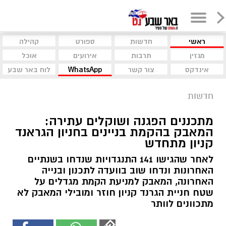
ראשי
חדשות
ספורט
קהילה
מגזין
תרבות
אירועים
אוכל
אינדקס
צור קשר
WhatsApp
לוח באר שבע
חדשות
מתכננים הפגנה ושוקלים עתירה:
המאבק בהקמת בניינים בחניון הגראנד
קניון מתחדש
לאחר שהגישו 141 התנגדויות שנדחו בשנתיים
האחרונות ונדחו שוב בוועדה לתכנון ובנייה
האחרונה, המאבק למניעת הקמת מגדלים על
שטח חניית הגרנד קניון חוזר ומובילי המאבק לא
מתכוונים לוותר