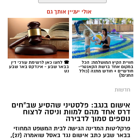
אולי יעניין אותך גם
תגים:
רמ''י
חוויית הקיץ המושלמת: הכל
☎ לחצו כאן לרשימת עורכי דין
במקום אחד ברשת הקאנטרי-
בבאר שבע - אינדקס באר שבע
חודשיים + חודש מתנה (כולל
נט
החגים!)
חדשות
אישום בנגב: פלסטיני שהסיע שב"חים
דרס אחד מהם למוות וניסה לרצוח
נוספים סמוך לדבירה
פרקליטות המדינה הגישה לבית המשפט המחוזי
בבאר שבע כתב אישום נגד באסל שואמרה (27),