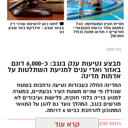
חוויית הקיץ המושלמת: הכל
☎ לחצו כאן לרשימת עורכי דין
במקום אחד ברשת הקאנטרי-
בבאר שבע - אינדקס באר שבע
חודשיים + חודש מתנה (כולל
נט
החגים!)
חדשות
מבצע נטיעות ענק בנגב: כ-6,000 דונם
באזור ואדי ענים למניעת השתלטות על
אדמות מדינה
המדינה החלה בעבודות נטיעה נרחבות בשטח
שגודלו פי שניים משטח העיר גבעתיים, במטרה
למנוע בנייה בלתי חוקית, פלישות ועיבודים לא
מורשים בנגב. המהלך נועד גם להגן על התוואי
המתוכנן להרחבת כביש 6 דרומה.
רותם שרון / 11:32 08.08.26
קרא עוד