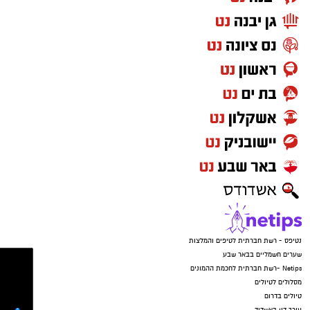
הקורבנות, שדאגה מכך שבנה טרם שב, התקשרה
לפנות אלינו ולבקש לחדול מהשימוש באמצעות
ללא הרף. התוקפים הורו לנער לענות ולומר שהוא
כתובת המייל:ram@isnet.co.il
בפארק, וכשהבינו שהאם בדרכה למקום – הם
איימו על הקורבנות שאם ידברו הם יגיעו עד לביתם,
זרקו את הטלפונים ונמלטו מהמקום.
נטיפס - רשת חברתית לטיפים והמלצות
שערים חשמליים בבאר שבע
Netips -רשת חברתית לחכמת ההמונים
מסלולים לטיולים
טיולים בדרום
עורך דין באשדוד
קריית גת נט
חולון נט
קרדיט: משטרת ישראל
פרסום