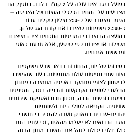
בפועל בנגב אינו עולה על 2 קמ"ר בלבד. בנוסף, הם
מצביעים על המחיר הכלכלי העצום של האכיפה –
הפסד מצטבר של כ-250 מיליון שקלים עבור
כ-2,500 משפחות שאיבדו את קורת הגג שלהן.
במועצה הבהירו כי המדיניות הנוכחית אינה מייצרת
משילות או יציבות כפי שנטען, אלא זורעת כאוס
ומרששת אזרחים.
בסיכומו של יום, הרחובות בבאר שבע משקפים
היום שתי תפיסות עולם מתנגשות. בעוד שהמשרד
לביטחון לאומי מתמקד באכיפה מחמירה כפתרון
הבלעדי לסוגיית הקרקעות והבנייה בנגב, המפגינים
בשטח דורשים הכרה, תכנון חכם ואספקת שירותים
שוויונית. הקריאה לסולידריות ולשותפות
יהודית-ערבית במאבק נועדה להזכיר כי תושבי
הנגב הבדואים לא ייעלמו מהאזור, וכי עתיד הנגב
כולו תלוי ביכולת לנהל את המשבר מתוך הבנה