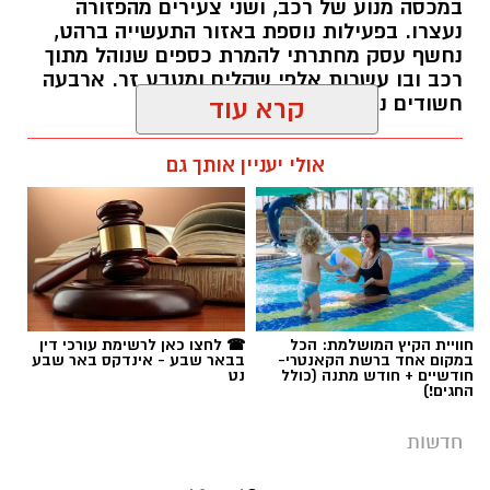
רותם שרון / 19:00 06.08.26
אולי יעניין אותך גם
תגים:
משטרה
חוויית הקיץ המושלמת: הכל
☎ לחצו כאן לרשימת עורכי דין
במקום אחד ברשת הקאנטרי-
בבאר שבע - אינדקס באר שבע
חודשיים + חודש מתנה (כולל
נט
החגים!)
חדשות
פרסום ראשון: בני 13 ו-14 חשודים
במעשי סדום קשים וצילום ההתעללות
בנערים בפארק בב''ש
מערכת "באר שבע נט" חושפת פרטים מחרידים