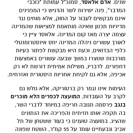
שנים.
אדם אלאסד
, סמנכ"ל עמותת "כוכבי
המדבר", פנה ישירות לשר והדגיש כי המפגינים
אינם מבקשים לעבור על החוק, אלא מוחים נגד
מדיניות תכנון שאינה מותאמת למציאות שהמדינה
עצמה יצרה מאז קום המדינה. אלאסד ציין כי
לאורך עשורים ניהלה המדינה יחס אינסטרומנטלי
כלפי הבדואים, וכעת היא מבקשת לפתור בעיות
מורכבות שנוצרו במשך שבעה עשורים באמצעות
דחפורים. לדבריו, משילות אמיתית דורשת לא רק
אכיפה, אלא גם לקיחת אחריות היסטורית ואזרחית.
העימות אינו נגמר רק ברטוריקה, אלא גולש גם
לקרב על העובדות.
המועצה לכפרים הלא מוכרים
בנגב
פרסמה תגובה חריפה במיוחד לדברי השר,
בה תקפה אותו חזיתית והפריכה את הנתונים
שהציג. במועצה טוענים כי בעוד ששטחן של תל
אביב וגבעתיים עומד על 55 קמ"ר, השטח שפונה