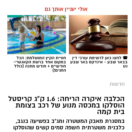
☎ לחצו כאן לרשימת עורכי דין
חוויית הקיץ המושלמת: הכל
בבאר שבע - אינדקס באר שבע
במקום אחד ברשת הקאנטרי-
נט
חודשיים + חודש מתנה (כולל
החגים!)
חדשות
הכלבה איקרה הריחה: 1.6 ק"ג קריסטל
הוסלקו במכסה מנוע של רכב בצומת
בית קמה
במסגרת מאבק המשטרה ומג"ב בפשיעה בנגב,
כלבנית משטרתית חשפה סמים קשים שהוסלקו
במכסה מנוע של רכב, ושני צעירים מהפזורה
נעצרו. בפעילות נוספת באזור התעשייה ברהט,
נחשף עסק מחתרתי להמרת כספים שנוהל מתוך
רכב ובו עשרות אלפי שקלים ומטבע זר. ארבעה
חשודים נעצרו בסך הכל.
קרא עוד