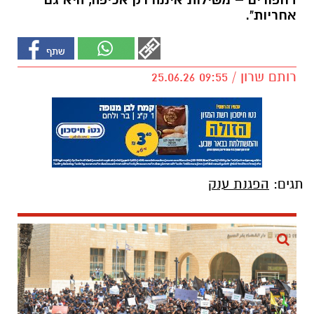
דחפורים – משילות איננה רק אכיפה, היא גם
אחריות".
רותם שרון / 09:55 25.06.26
תגים:
הפגנת ענק