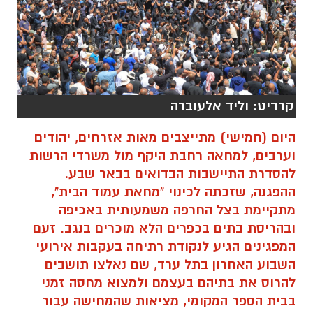
קרדיט: וליד אלעוברה
היום (חמישי) מתייצבים מאות אזרחים, יהודים
וערבים, למחאה רחבת היקף מול משרדי הרשות
להסדרת התיישבות הבדואים בבאר שבע.
ההפגנה, שזכתה לכינוי "מחאת עמוד הבית",
מתקיימת בצל החרפה משמעותית באכיפה
ובהריסת בתים בכפרים הלא מוכרים בנגב. זעם
המפגינים הגיע לנקודת רתיחה בעקבות אירועי
השבוע האחרון בתל ערד, שם נאלצו תושבים
להרוס את בתיהם בעצמם ולמצוא מחסה זמני
בבית הספר המקומי, מציאות שהמחישה עבור