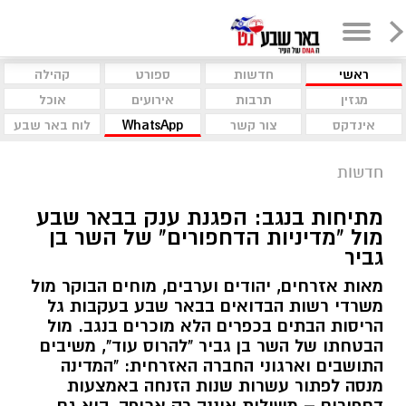
ראשי
חדשות
ספורט
קהילה
מגזין
תרבות
אירועים
אוכל
אינדקס
צור קשר
WhatsApp
לוח באר שבע
חדשות
מתיחות בנגב: הפגנת ענק בבאר שבע
מול "מדיניות הדחפורים" של השר בן
גביר
מאות אזרחים, יהודים וערבים, מוחים הבוקר מול
משרדי רשות הבדואים בבאר שבע בעקבות גל
הריסות הבתים בכפרים הלא מוכרים בנגב. מול
הבטחתו של השר בן גביר "להרוס עוד", משיבים
התושבים וארגוני החברה האזרחית: "המדינה
מנסה לפתור עשרות שנות הזנחה באמצעות