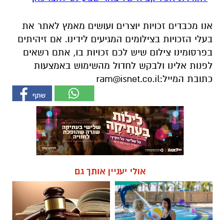
בפרסומינו צילום שיש לכם זכויות בו, אתם רשאים
לפנות אלינו ולבקש לחדול מהשימוש באמצעות
כתובת המייל:
ram@isnet.co.il
אולי יעניין אותך גם
חוויית הקיץ המושלמת: הכל
☎ לחצו כאן לרשימת עורכי דין
במקום אחד ברשת הקאנטרי-
בבאר שבע - אינדקס באר שבע
חודשיים + חודש מתנה (כולל
נט