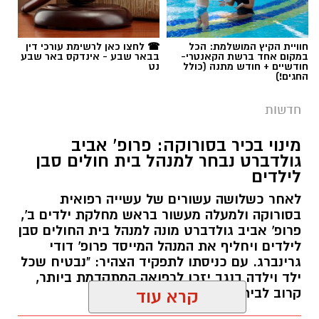
החגים!)
חדשות
מינוי בכיר בסורוקה: פרופ' אביב
גולדברט נבחר למנהל בית חולים סבן
לילדים
לאחר כשלושה עשורים של עשייה רפואית
בסורוקה ולמעלה מעשור בראש מחלקת ילדים ב',
פרופ' אביב גולדברט מונה למנהל בית החולים סבן
לילדים ויחליף את המנהל המייסד פרופ' דודי
גרינברג. עם כניסתו לתפקיד הצהיר: "נבטיח שכל
ילד וילדה בנגב יזכו לרפואה המתקדמת ביותר,
קרוב לבית".
קרא עוד
רותם שרון / 19:10 07.08.26
אולי יעניין אותך גם