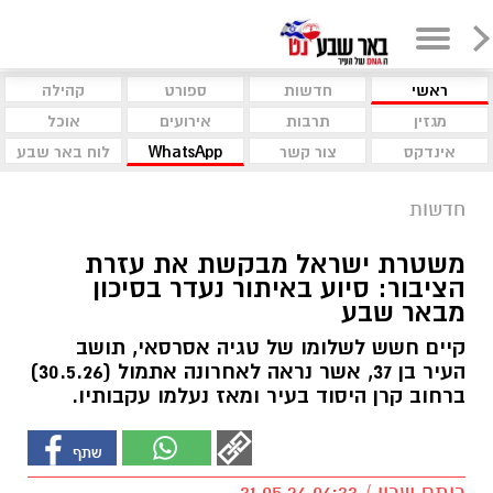
ראשי
חדשות
ספורט
קהילה
מגזין
תרבות
אירועים
אוכל
אינדקס
צור קשר
WhatsApp
לוח באר שבע
חדשות
משטרת ישראל מבקשת את עזרת
הציבור: סיוע באיתור נעדר בסיכון
מבאר שבע
קיים חשש לשלומו של טגיה אסרסאי, תושב
העיר בן 37, אשר נראה לאחרונה אתמול (30.5.26)
ברחוב קרן היסוד בעיר ומאז נעלמו עקבותיו.
רותם שרון / 06:33 31.05.26