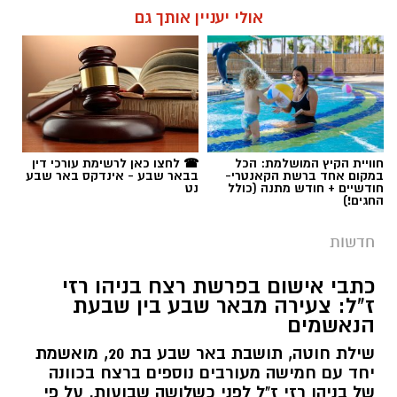
תגים:
פרופ' אביב גולדברט
חוויית הקיץ המושלמת: הכל
☎ לחצו כאן לרשימת עורכי דין
במקום אחד ברשת הקאנטרי-
בבאר שבע - אינדקס באר שבע
חודשיים + חודש מתנה (כולל
נט
החגים!)
חדשות
כתבי אישום בפרשת רצח בניהו רזי
ז"ל: צעירה מבאר שבע בין שבעת
הנאשמים
שילת חוטה, תושבת באר שבע בת 20, מואשמת
יחד עם חמישה מעורבים נוספים ברצח בכוונה
של בניהו רזי ז"ל לפני כשלושה שבועות. על פי
כתב האישום, חוטה וחברתה הכווינו ארבעה
קטינים חמושים שביצעו את המארב הקטלני,
לאחר סכסוך שהתגלע בדירת נופש.
קרא עוד
קרדיט: סורוקה