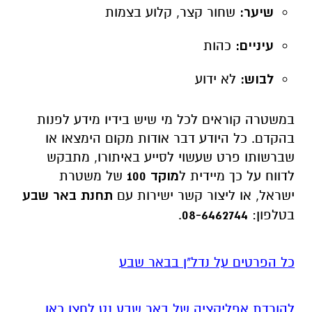
לבוש:
לא ידוע
במשטרה קוראים לכל מי שיש בידיו מידע לפנות
בהקדם. כל היודע דבר אודות מקום הימצאו או
שברשותו פרט שעשוי לסייע באיתורו, מתבקש
לדווח על כך מיידית ל
מוקד 100
של משטרת
ישראל, או ליצור קשר ישירות עם
תחנת באר שבע
בטלפון:
08-6462744
.
כל הפרטים על נדל"ן בבאר שבע
להורדת אפליקציה של באר שבע נט לחצו כאן
אנו מכבדים זכויות יוצרים ועושים מאמץ לאתר את
בעלי הזכויות בצילומים המגיעים לידינו. אם זיהיתים