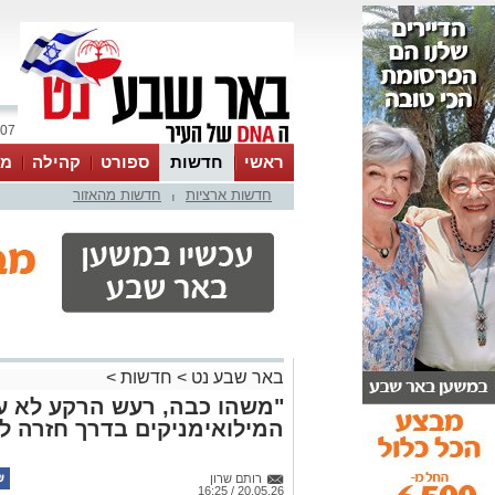
07 אוגוסט 2026 / 19:01
ראשי
חדשות
ספורט
קהילה
מג
חדשות ארציות
חדשות מהאזור
עסקים
טיפים והמלצות
|
באר שבע נט
>
חדשות
>
"משהו כבה, רעש הרקע לא עו
המילואימניקים בדרך חזרה לח
רותם שרון
20.05.26 / 16:25