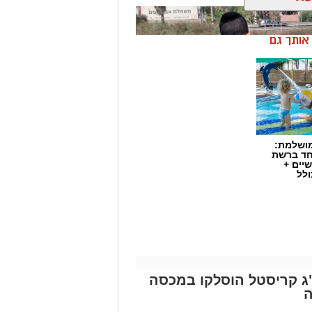
ן אותך גם
מושלמת:
חד ברשת
יים +
ולל
התפתחות קשה וכואבת בפרשת היעדרותו של אלדר דיין ז"ל, צעיר בן 23 מדימונה,
התירה היום (חמישי) לפרסום כי הגופה
שאותרה הבוקר בשטח פתוח סמוך לכביש 40 זוהתה בוודאות כגופתו של דיין, לאחר
 איקרה הריחה: 1.6 ק"ג קריסטל הוסלקו במכסה
אה משפטית. הודעה מרה נמסרה
ה