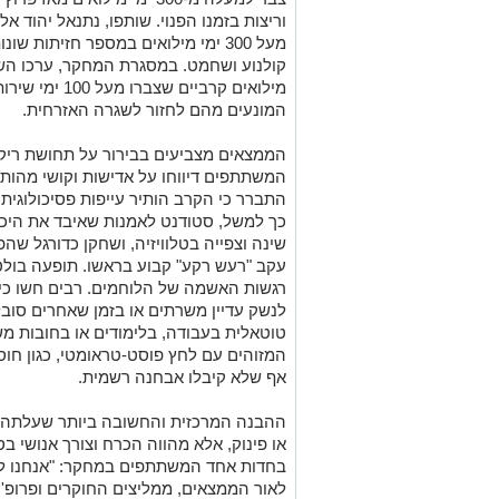
מעל 300 ימי מילואים במספר חזיתות 
מילואים קרביים
המונעים מהם לחזור לשגרה האזרחית.
הממצאים מצביעים בבירור על תחושת ריקנו
המשתתפים דיווחו על אדישות וקושי מהו
התברר כי הקרב הותיר עייפות פסיכולוגי
כך למשל, סטודנט לאמנות שאיבד את היכול
שינה וצפייה בטלוויזיה, ושחקן כדורגל ש
עקב "רעש רקע" קבוע בראשו. תופעה בולט
רגשות האשמה של הלוחמים. רבים חשו כי "
לנשק עדיין משרתים או בזמן שאחרים סובל
טוטאלית בעבודה, בלימודים או בחובות מש
המזוהים עם לחץ פוסט-טראומטי, כגון חוס
אף שלא קיבלו אבחנה רשמית.
ההבנה המרכזית והחשובה ביותר שעלתה מה
או פינוק, אלא מהווה הכרח וצורך אנושי 
בחדות אחד המשתתפים במחקר: "אנחנו לא ר
לאור הממצאים, ממליצים החוקרים ופרופ' 