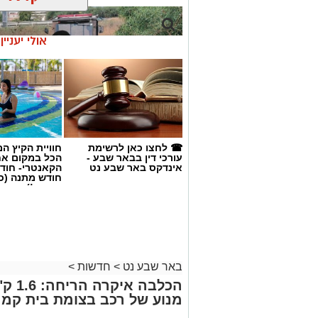
אולי יעניי
☎ לחצו כאן לרשימת
חוויית הקיץ ה
עורכי דין בבאר שבע -
הכל במקום א
אינדקס באר שבע נט
הקאנטרי- חודש
חודש מתנה (כ
החגים!)
קרדיט: זק"א
שנעדר מאז סוף חודש יולי. משטרת ישראל 
באר שבע נט
>
חדשות
>
הכלבה
השלמת הליך הזיהוי במכון הלאומי לרפו
מנוע של רכב בצומת בית קמ
למשפחתו.