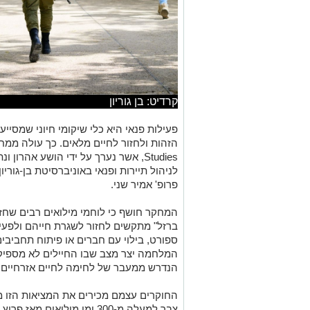
קרדיט: בן גוריון
פעילות פנאי היא כלי שיקומי חיוני שמסי
Studies, אשר נערך על ידי הושע אהרו
לניהול תיירות ופנאי באוניברסיטת בן-גורי
פרופ' אמיר שני.
המחקר חושף כי לוחמי מילואים רבים שח
ברזל" מתקשים לחזור לשגרת חייהם ולפעילו
ספורט, בילוי עם חברים או פיתוח תחביבי
המלחמה יצר מצב שבו החיילים לא מספיק
הנדרש ממעבר של לחימה לחיים אזרחיים, 
צבר למעלה מ-300 ימי מילוא