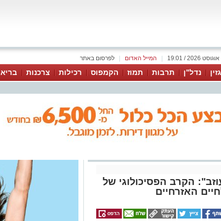
|
המייל האדום
|
לפרסום באתר
זין
נדל"ן
תרבות
תמוז
הקמפוס
רכילות
צרכנות
בריאו
זב": הקרב הפסיכולוגי של
יים האזרחיים