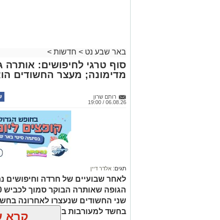
באר שבע נט
>
חדשות
>
סוף טרגי לחיפושים: אותרה גו
מדימונה; מעצר החשודים הו
רותם שרון
06.08.26 / 19:00
תגים:
אלדר דיין
לאחר שבועיים של חרדה וחיפושים נ
שני החשודים שנעצרו לאחרונה בחשד
בחשד למעורבות במותו ומעצרם הואר
קרא ע