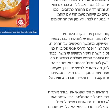
וריצות בזמנו הפנוי. שותפו, נתנאל יהוד אליה, בן 26, נשוי ואב לילדה, צבר גם הוא
שונות, ומתמודד עם החזרה לתחביביו כמו
קולנוע ושחמט. במסגרת המחקר, ערכו השניים 25 שיחות מעמיקות עם לוחמי
 שצברו מעל 100 ימי שירות, במטרה לבחון לעומק את המחסומים
ת ואובדן עניין בקרב הלוחמים.
תי להתחבר מחדש להנאות העבר, כאשר
ת ואי-שקט מתמשך המקשים על ההרפיה.
ת לצייר ופנה לדרכי פנאי פסיביות כמו
הפסיק לשחק ותיאר תחושה ש"משהו כבה"
ת וכואבת נוספת שעלתה בראיונות היא
אין להם זכות" ליהנות בזמן שחבריהם
ים, מה שהוביל לפיצוי יתר דרך שקיעה
פחתיות. בנוסף, רבים תיארו תסמינים
ר שקט, חרדה ונסיגה חברתית, וזאת על
ראיונות היא שפנאי אינו בגדר מותרות
בסיסי בתהליך ההחלמה. כפי שניסח זאת
ובוטים. גם אנחנו ראויים לנשום".
שני ליצור מרחבי פנאי לא קליניים שבהם