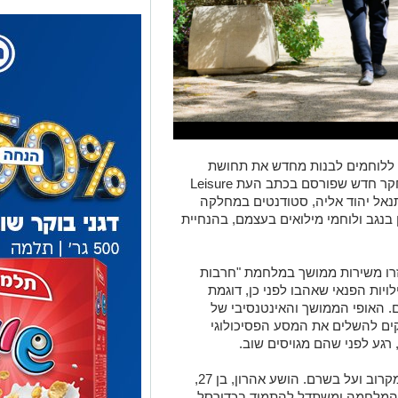
יע ללוחמים לבנות מחדש את תחושת
הזהות ולחזור לחיים מלאים. כך עולה ממחקר חדש שפורסם בכתב העת Leisure
ן ונתנאל יהוד אליה, סטודנטים במחלקה
ון בנגב ולוחמי מילואים בעצמם, בהנחיית
זרו משירות ממושך במלחמת "חרבות
יות הפנאי שאהבו לפני כן, דוגמת
ם. האופי הממושך והאינטנסיבי של
ים להשלים את המסע הפסיכולוגי
רגע לפני שהם מגויסים שוב.
החוקרים עצמם מכירים את המציאות הזו מקרוב ועל בשרם. הושע אהרון, בן 27,
ים מאז פרוץ המלחמה ומשתדל להתמיד בכדורסל