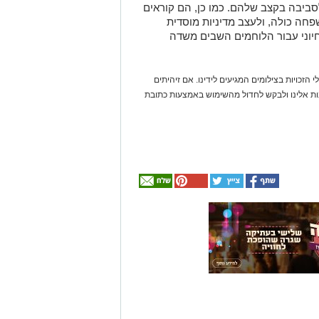
סביבה בקצב שלהם. כמו כן, הם קוראים
חה כולה, ולעצב מדיניות מוסדית
חיוני עבור הלוחמים השבים משדה
 הזכויות בצילומים המגיעים לידינו. אם זיהיתים
נות אלינו ולבקש לחדול מהשימוש באמצעות כתובת
אולי
יעניין
אותך
גם
☎ לחצו כאן לרשימת
חוויית הקיץ המושלמת:
עורכי דין בבאר שבע -
הכל במקום אחד ברשת
הקאנטרי- חודשיים +
אינדקס באר שבע נט
חודש מתנה (כולל
החגים!)