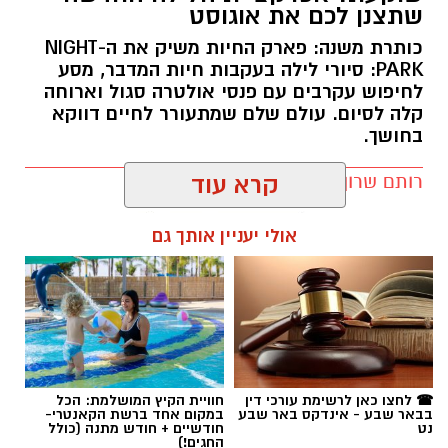
שתצנן לכם את אוגוסט
כותרת משנה: פארק החיות משיק את ה-NIGHT
PARK: סיורי לילה בעקבות חיות המדבר, מסע
לחיפוש עקרבים עם פנסי אולטרה סגול וארוחה
קלה לסיום. עולם שלם שמתעורר לחיים דווקא
בחושך.
רותם שרון / 11:30 10.08.26
קרא עוד
אולי יעניין אותך גם
תגים:
מדבריום
☎ לחצו כאן לרשימת עורכי דין
חוויית הקיץ המושלמת: הכל
בבאר שבע - אינדקס באר שבע
במקום אחד ברשת הקאנטרי-
נט
חודשיים + חודש מתנה (כולל
החגים!)