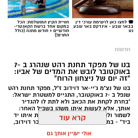
לשרוד. כדי לאפשר למבקרים לחוות את הקסם
הזה מקרוב, פארק החיות מדבריום ע"ש ג'ק, ג'וזף
תגים:
רמ"י
ומורטון מנדל משיק הקיץ את הנייט פארק, חוויית
☎ לחצו כאן לרשימת עורכי דין
חוויית הקיץ המושלמת: הכל
בבאר שבע - אינדקס באר שבע
במקום אחד ברשת הקאנטרי-
לילה מיוחדת לכל המשפחה.
נט
חודשיים + חודש מתנה (כולל
החגים!)
במסגרת הפעילות, המבקרים ייצאו לסיור לילי יוצא
חדשות
דופן שבו יגלו את שגרת החיים של חיות הלילה
המופלאות ביותר. במהלך הסיור המודרך הם יפגשו
בנו של מפקד תחנת רהט שנהרג ב -7
את בעלי החיים הפעילים בשעות החשיכה, ילמדו
באוקטובר לובש את המדים של אביו:
כיצד הם שורדים בתנאי המדבר הליליים ויקבלו
"זה יום של ניצחון הרוח"
הצצה בלעדית לדרך ההישרדות הייחודית שלהם.
בנו של נצ"מ ג'יי-אר דוידוב ז"ל, מפקד תחנת רהט
שנפל ב -7 באוקטובר, התגייס למשטרת ישראל:
החוויה כוללת גם גילוי של סודות המדבר לאחר
"בחרת לקחת את הכאב ולא לתת לו להגדיר
השקיעה, כאשר המשתתפים ייצאו לחיפוש עקרבים
אותך, אלא לעשות איתו משהו בשביל האחר:
לשמור ולהגן. "לחיות לצד הכאב, ללכת איתו יד
מרתק באמצעות פנסי אולטרה סגול. בסיום המסע
קרדיט: Shutterstock
ביד" - במילים האלה פנתה השבוע ענבר דוידוב,
הלילי, כל משתתף ייהנה מארוחה קלה הכוללת
אמו של טל, בנו של נצ"מ ג'יי-אר דוידוב ז"ל,
קרא עוד
פיתה עם לאבנה או שוקולד ושתייה קרה, אשר
סוף לאי-הוודאות בנגב:
הנהלת רשות מקרקעי
לבנה, שהתגייס למשטרת ישראל והצטרף ליחידת