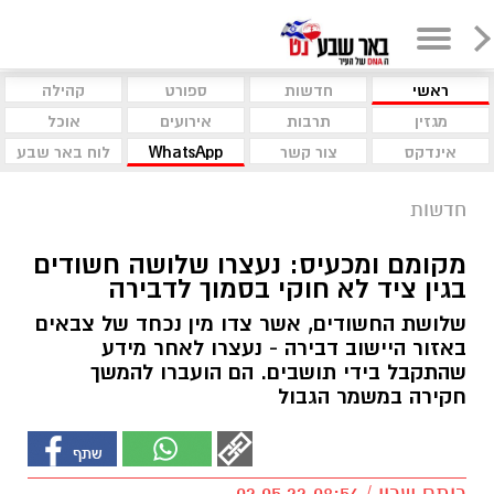
ראשי
חדשות
ספורט
קהילה
מגזין
תרבות
אירועים
אוכל
אינדקס
צור קשר
WhatsApp
לוח באר שבע
חדשות
מקומם ומכעיס: נעצרו שלושה חשודים
בגין ציד לא חוקי בסמוך לדבירה
שלושת החשודים, אשר צדו מין נכחד של צבאים
באזור היישוב דבירה - נעצרו לאחר מידע
שהתקבל בידי תושבים. הם הועברו להמשך
חקירה במשמר הגבול
רותם שרון / 08:56 02.05.22