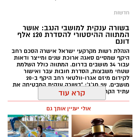
חדשות
בשורה ענקית למושבי הנגב: אושר
המתווה ההיסטורי להסדרת 120 אלף
דונם
הנהלת רשות מקרקעי ישראל אישרה הסכם רחב
היקף שמסיים סאגה ארוכת שנים ומייצר ודאות
עבור 34 מושבים בדרום. המתווה כולל השלמת
שטחי משבצות, הסדרת חובות עבר ואישור
לקידום מיזם אגרו-וולטאי רחב היקף ב-20
מושבים. שי חג'ג': "בשורה ענקית המבטיחה את
עתיד הקרקעות"
קרא עוד
קרדיט: שוקר
רותם שרון / 10:34 10.08.26
אולי יעניין אותך גם
מה שקורה במדבר כשהשמש שוקעת הוא עולם
שלם שמתעורר לחיים, ובו בעלי החיים מנווטים
בחושך בעזרת חושים מיוחדים שעוזרים להם