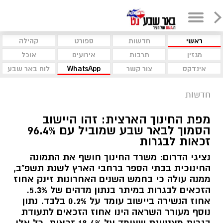
ראשי
חדשות
ספורט
קהילה
מגזין
תרבות
אירועים
אוכל
אינדקס
צור קשר
WhatsApp
לוח באר שבע
חדשות
מפת החינוך הארצית: זהו היישוב
הסמוך לבאר שבע שמוביל עם 96.4%
זכאות לבגרות
נציגי הדרום: משרד החינוך חושף את התמונה
החינוכית בבתי הספר ברחבי הארץ לשנת תשפ"ב,
ממנה עולה כי בחמש השנים האחרונות זינק אחוז
הזכאים לבגרות במיתר בנתון מדהים של 5.3%.
אחוז הנשירה ביישוב עומד על 0.2% בלבד. נתון
נוסף מעורר השראה הינו אחוז הזכאים לתעודת