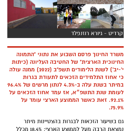
קרדיט - גיורא רוזנפלד
משרד החינוך פרסם השבוע את נתוני "התמונה
החינוכית הארצית" של החטיבה העליונה (כיתות
י'-יב') לשנת הלימודים תשפ"ב (2022) ממנה עולה
כי אחוז התלמידים הזכאים לתעודת בגרות
במיתר בשנת עלה ב-4.3% לנתון מרשים של 96.4%
לעומת שנת התשפ״א, אז עמד אחוז הזכאים על
92.1%. זאת כאשר הממוצע הארצי עומד על
75.9%.
גם בשיעור הזכאות לבגרות בהצטיינות מיתר
נמצאת הרבה מעל לממוצע הארצי: 18.4% מכלל