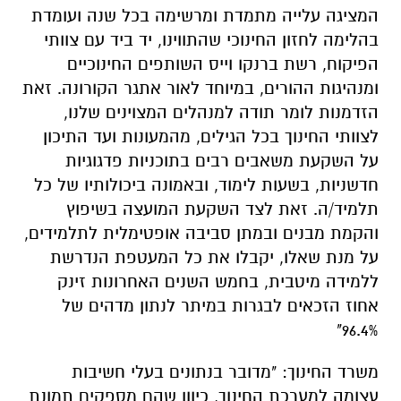
המציגה עלייה מתמדת ומרשימה בכל שנה ועומדת
בהלימה לחזון החינוכי שהתווינו, יד ביד עם צוותי
הפיקוח, רשת ברנקו וייס השותפים החינוכיים
ומנהיגות ההורים, במיוחד לאור אתגר הקורונה. זאת
הזדמנות לומר תודה למנהלים המצוינים שלנו,
לצוותי החינוך בכל הגילים, מהמעונות ועד התיכון
על השקעת משאבים רבים בתוכניות פדגוגיות
חדשניות, בשעות לימוד, ובאמונה ביכולותיו של כל
תלמיד/ה. זאת לצד השקעת המועצה בשיפוץ
והקמת מבנים ובמתן סביבה אופטימלית לתלמידים,
על מנת שאלו, יקבלו את כל המעטפת הנדרשת
ללמידה מיטבית, בחמש השנים האחרונות זינק
אחוז הזכאים לבגרות במיתר לנתון מדהים של
96.4%"
משרד החינוך: "מדובר בנתונים בעלי חשיבות
עצומה למערכת החינוך, כיוון שהם מספקים תמונת