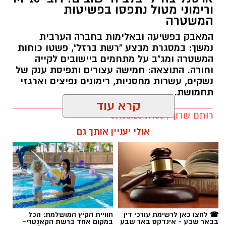
ורימוני מטול נתפסו בפשיטות
המשטרה
המאבק בפשיעה ובאלימות בחברה הערבית
נמשך: במסגרת מבצע "רשת ברזל", פשטו כוחות
המשטרה ומג"ב על מתחמים ביישובים לקייה
וחורה. התוצאה: חמישה עצורים ותפיסת ענק של
נשקים, עשרות מחסניות, רימונים נפיצים וארגזי
תחמושת.
קרא עוד
רותם שרון / 17:35 09.08.26
אולי יעניין אותך גם
תגים:
משטרה
☎ לחצו כאן לרשימת עורכי דין
חוויית הקיץ המושלמת: הכל
בבאר שבע - אינדקס באר שבע
במקום אחד ברשת הקאנטרי-