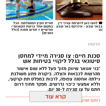
המחוז הדרומי ולוחמי מג"ב דרום בפעילות
תגים:
רכבת ישראל
אינטנסיבית נגד תופעות הירי והחזקת האמל"ח
הבלתי חוקי.
☎ לחצו כאן לרשימת עורכי דין
חוויית הקיץ המושלמת: הכל
הפעילות מתמקדת באיתור נשקים, סיכול אירועי ירי
בבאר שבע - אינדקס באר שבע
במקום אחד ברשת הקאנטרי-
נט
חודשיים + חודש מתנה (כולל
ומניעת הסלמה בסכסוכים אלימים, במטרה להנחית
החגים!)
מכה על מחוללי הפשיעה באזור ולחזק את ביטחון
חדשות
הציבור.
סכנת חיים: צו סגירה מיידי למחסן
בהמשך ישיר לאירועי הירי החמורים שהרעידו את
סיטונאי בגלל ליקויי בטיחות אש
האזור במהלך סוף השבוע, פשטו שוטרי תחנת
"בני אנואר שיווק מזון" פעל ללא שום אישור
העיירות, לוחמי יחידת סה"ר ולוחמי מג"ב דרום על
מהרשות לכבאות והצלה. ביקורת פתע משולבת
מתחמים ביישוב לקייה. במהלך החיפושים היזומים
קרדיט - רכבת ישראל
גילתה אחסנה צפופה, לרבות במפלס תת-קרקעי,
לאיתור אמצעי לחימה, רשמו הכוחות תפיסה
וללא אמצעי כיבוי נדרשים. מפקד מחוז דרום
רכבת ישראל ממשיכה בעבודות לשדרוג תשתיות
משמעותית של נשק ותחמושת צה"לית, שכללה שני
חתם על צו סגירה ל-30 יום.
המסילה, במטרה לשפר את השירות ואת בטיחות
רובי סער מסוג M-16, 45 מחסניות תואמות לנשק וכן
רותם שרון / 15:00 09.08.26
הנסיעה. בשל עבודות תשתית חיוניות ומצילות
ארגז המכיל מאות כדורי תחמושת בקוטר 5.56 מ"מ.