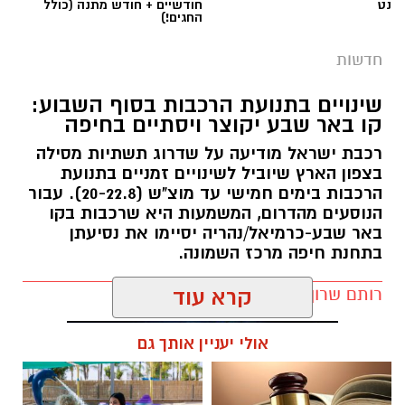
נט
חודשיים + חודש מתנה (כולל
החגים!)
חדשות
שינויים בתנועת הרכבות בסוף השבוע:
קו באר שבע יקוצר ויסתיים בחיפה
רכבת ישראל מודיעה על שדרוג תשתיות מסילה
בצפון הארץ שיוביל לשינויים זמניים בתנועת
הרכבות בימים חמישי עד מוצ"ש (20-22.8). עבור
הנוסעים מהדרום, המשמעות היא שרכבות בקו
באר שבע-כרמיאל/נהריה יסיימו את נסיעתן
בתחנת חיפה מרכז השמונה.
רותם שרון / 16:30 09.08.26
קרא עוד
קרדיט: משטרת ישראל
אולי יעניין אותך גם
המאבק בפשיעה ובאלימות בחברה הערבית
נמשך. במסגרת מבצע "רשת ברזל" עליו הנחה
מפכ"ל המשטרה, המשיכו בסוף השבוע שוטרי