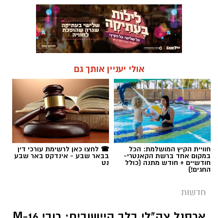
אולי יעניין אותך גם
חוויית הקיץ המושלמת: הכל
☎ לחצו כאן לרשימת עורכי דין
במקום אחד ברשת הקאנטרי-
בבאר שבע - אינדקס באר שבע
חודשיים + חודש מתנה (כולל
נט
החגים!)
חדשות
ארסנל צה"לי בלב היישובים: רובי M-16