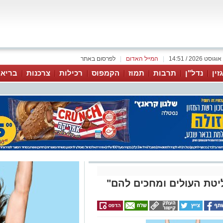
|
המייל האדום
|
לפרסום באתר
זין
נדל"ן
תרבות
תמוז
הקמפוס
רכילות
צרכנות
בריאו
יטת העולים ומחכים להם"