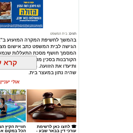
תגים:
בית המשפט
בהמשך לחשיפת המקרה המזעזע ב"בא
המסמך חושף מסכת התעללות שנמשכ
הקורבנות בסכין מטבח, אילצו אותם ל
קרא ע
ותיעדו את הזוועה. מתברר כי החשוד
שהיה נתון במעצר בית.
אולי יעניי
☎ לחצו כאן לרשימת
חוויית הקיץ ה
עורכי דין בבאר שבע -
הכל במקום א