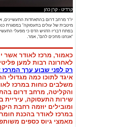
קרדיט - קרן כהן
יו"ר מרחב דרום בהתאחדות התעשיינים, א
מיטבית של עולים בתעסוקה" במסגרת כנס 
בפתח דבריו הדגיש הדס כי מפעלי התעשיי
"אנחנו מחכים להם", אמר.
כאמור, מרכז לאודר אשר י
לאחרונה רבות למען פליט
רק לפני שבוע ערך המרכז 
איגד לתוכו כמה מגדולי הת
משלבים כוחות במרכז לאו
והקליטה, מרחב דרום בהת
שירות התעסוקה, עיריית ב
ומובילים יוזמה רחבת היקף
במרכז לאודר בהכנת חומרים
מאמצי גיוס כספים משותפי