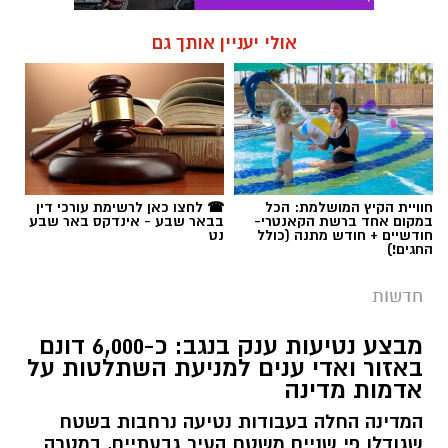
חוויית הקיץ המושלמת: הכל
☎ לחצו כאן לרשימת עורכי דין
במקום אחד ברשת הקאנטרי-
בבאר שבע - אינדקס באר שבע
חודשיים + חודש מתנה (כולל
נט
החגים!)
חדשות
מבצע נטיעות ענק בנגב: כ-6,000 דונם
באזור ואדי ענים למניעת השתלטות על
אדמות מדינה
המדינה החלה בעבודות נטיעה נרחבות בשטח
שגודלו פי שניים משטח העיר גבעתיים, במטרה
למנוע בנייה בלתי חוקית, פלישות ועיבודים לא
מורשים בנגב. המהלך נועד גם להגן על התוואי
המתוכנן להרחבת כביש 6 דרומה.