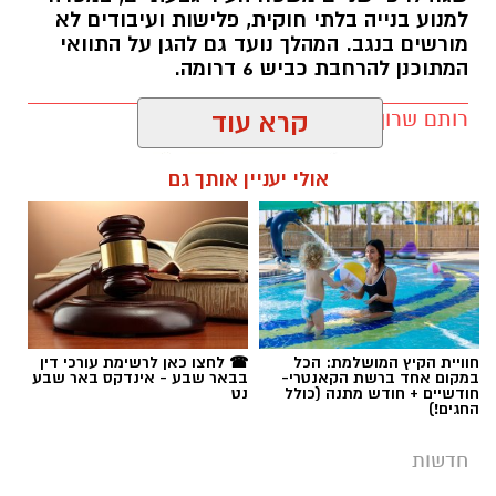
רותם שרון / 11:32 08.08.26
קרא עוד
אולי יעניין אותך גם
תגים:
רמ''י
חוויית הקיץ המושלמת: הכל
☎ לחצו כאן לרשימת עורכי דין
במקום אחד ברשת הקאנטרי-
בבאר שבע - אינדקס באר שבע
חודשיים + חודש מתנה (כולל
נט
החגים!)
חדשות
אישום בנגב: פלסטיני שהסיע שב"חים
דרס אחד מהם למוות וניסה לרצוח
נוספים סמוך לדבירה
פרקליטות המדינה הגישה לבית המשפט המחוזי