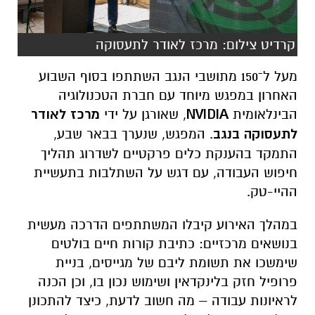
מעל ל־150 מתושבי הנגב השתתפו בסוף השבוע
האחרון במפגש מיוחד עם חברת הטכנולוגיה
הבינלאומית
NVIDIA
, שאורגן על ידי
מרכז לאודר
לתעסוקה בנגב
. המפגש, שנערך בבאר שבע,
התמקד בהענקת כלים פרקטיים לשדרוג תהליך
חיפוש העבודה, עם דגש על השתלבות בתעשיית
ההיי-טק.
במהלך האירוע קיבלו המשתתפים הדרכה מעשית
בנושאים מרכזיים: כתיבת קורות חיים בולטים
שימשכו את תשומת ליבם של מגייסים, בניית
פרופיל חזק בלינקדאין ושימוש נכון בו, וכן הכנה
לראיונות עבודה – מה חשוב לדעת, כיצד להתכונן
ואילו צעדים יכולים להבטיח רושם חיובי על
המעסיק.
קרן כהן, מנהלת מרכז לאודר לתעסוקה בנגב,