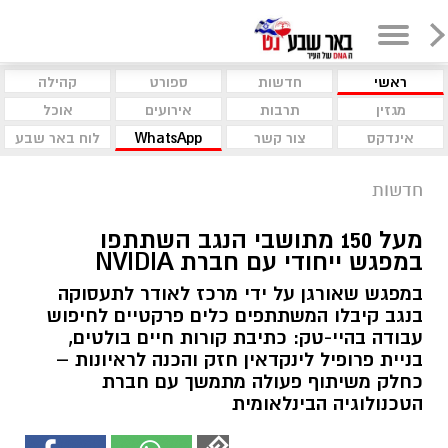
ראשי
חדשות
ספורט
קהילה
מגזין
תרבות
אירועים
אוכל
אינדקס
צור קשר
WhatsApp
לוח באר שבע
חדשות
מעל 150 מתושבי הנגב השתתפו
במפגש ייחודי עם חברת NVIDIA
במפגש שאורגן על ידי מרכז לאודר לתעסוקה
בנגב קיבלו המשתתפים כלים פרקטיים לחיפוש
עבודה בהיי-טק: כתיבת קורות חיים בולטים,
בניית פרופיל לינקדאין חזק והכנה לראיונות –
כחלק משיתוף פעולה מתמשך עם חברת
הטכנולוגיה הבינלאומית