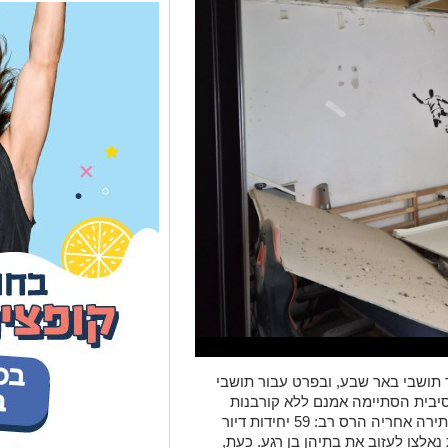
בור תושבי באר שבע, ובפרט עבור תושבי
יבית הסתיימה אמנם ללא קורבנות
בנפש הודות לנס ולמערכות ההגנה, אך הותירה אחריה הרס רב: 59 יחידות דיור
אויות למגורים, וכ-196 נפשות נאלצו לעזוב את בתיהן בן רגע. כעת,