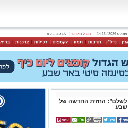
|
המייל האדום
|
לפרסום באתר
זין
נדל"ן
תרבות
תמוז
הקמפוס
רכילות
צרכנות
בריאו
 לשלם": החזית החדשה של
שבע