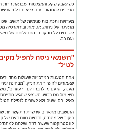
כשהאבק שקע והמצלמות עזבו את זירות הנפ
הדיירים להתמודד עם מציאות בלתי אפשרית
מעדויות ותכתובות פנימיות של תושבי שכו
מדאיגה של ניתוק, אטימות ובירוקרטיה מס
לשבחים על תפקודה, התנהלותם של נציג
זעם רב.
"השמאי ניסה להפיל נזקים
לטיל"
אחת הטענות המרכזיות שעולות מהדיירים 
שאמורים להעריך את הנזק. "מבחינת עירי
מענה, יש עם מי לדבר והם די עוזרים", מ
היא מול מס רכוש. השמאי שהגיע התייחס א
כאילו הם ישנים ולא קשורים לנפילת הטיל"
התושבים מתארים שרשרת התקשרויות שנ
ביקור של מהנדס, נדרשה חוות דעת של קו
קונסטרוקטור שעשה דו"ח ושלחנו למהנדס, 