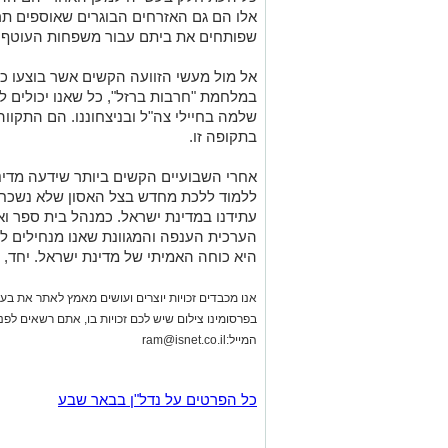
אלו הם גם האזרחים הבוגרים שאוספים תרו
שפותחים את ביתם עבור משפחות העוטף, 
אל מול מעשי הזוועה הקשים אשר בוצעו כלפ
במלחמת "חרבות ברזל", כל שאנו יכולים 
שלמה בחיילי צה"ל ובניצחוננו. הם התקווה 
בתקופה זו.
אחרי השבועיים הקשים ביותר שידעה מדינ
ללמוד ללכת מחדש בצל האסון שלא נשכח א
עתידנו במדינת ישראל. כמנהל בית ספר ואי
הערכית הענפה והמגוונת שאנו מנחילים לת
היא כוחה האמיתי של מדינת ישראל. יחד, 
אנו מכבדים זכויות יוצרים ועושים מאמץ לאתר את בעלי
בפרסומינו צילום שיש לכם זכויות בו, אתם רשאים לפ
המייל:
ram@isnet.co.il
כל הפרטים על נדל"ן בבאר שבע