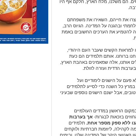
ם. הם משלנו, מלח הארץ, חלקם אף היו
בה.
עצרו את חייהם, השאירו את משפחתם
חמתי ובהגנה על המדינה. הגיוס הרב,
ליחה להטמיע את הערכים החשובים באמת
.
ו למראות הקשים שעבר העם היהודי,
וחנו ברוחנו. אותם תלמידים הם כעת
לים אותנו, אלה שמאמינים באהבת הארץ,
בערבות הדדית ועזרה לזולת.
 פעם על הישגים לימודיים ועל
 במרץ כל השנה כדי לסייע לתלמידים
טובים, אבל ישנם הישגים נוספים שבעיני
במקום הראשון במדדים העולמיים
חוזים בזכאות לבגרות-
אך בערבות
אנו ללא ספק מספר אחת.
תלמידים
 לקהילה, ליוזמות חברתיות ולוקחים
 האנושי היקר של המדינה שלנו. ובימים