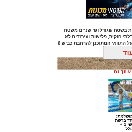
ת בשטח שגודלו פי שניים משטח
לתי חוקית, פלישות ועיבודים לא
מורשים בנגב. המהלך נועד גם להגן על התוואי המתוכנן להרחבת כביש 6
וד
ן אותך גם
מושלמת:
חד ברשת
יים +
ולל