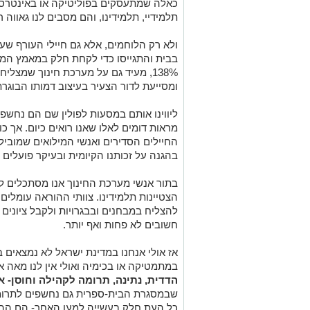
כאלה שמתעסקים בפוליטיקה או באינטרסי
תלמידיי, תלמידינו, והם מסבים לנו גאווה ר
ולא רק הלוחמים, אלא גם חיילי העורף ש
בבית והתגייסו כדי לקחת חלק במאמץ המל
138%, מעיד גם על מערכת חינוך שמצ
ומסייעת לדור הצעיר בעיצוב דמותו הבוגרת
ליווינו אותם במסעות לפולין שם הם נחשפ
מראות דומים לאלו שאנו רואים כיום. אך כ
החיילים הסדירים ואנשי המילואים שמובי
בהגנה על זכותנו הקיומית ובעיקר פועלים 
בתור אנשי מערכת החינוך אנו מסתכלים לא
הצטיינות תלמידינו. צוותי ההוראה עומלים
להצליח במבחנים ובבגרויות ולקבל ציונים 
חשובים לא פחות ואף יותר.
אז אולי אנחנו במדינת ישראל לא נמצאים 
במתמטיקה או בכימיה ואולי אין לנו מאה א
הדדית, נתינה, תרומה לקהילה וחוסן- 
שבמסגרת הבית-ספרית גם נחשפים לתרומה
כל העת חלק בעשייה למען האחר- הם ההון