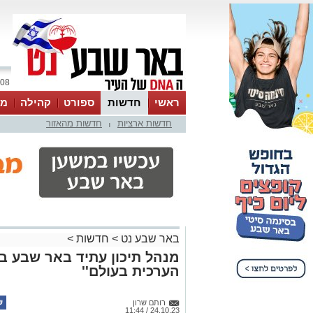
08 אוגוסט 2026 / 14:46
ראשי
חדשות
ספורט
קהילה
מג
חדשות ארציות
חדשות מהאזור
עסקים
טיפים והמלצות
|
באר שבע נט
>
חדשות
>
מנהל תיכון עתיד באר שבע בט
הערכית בעולם''
רותם שרון
24.10.23 / 11:44