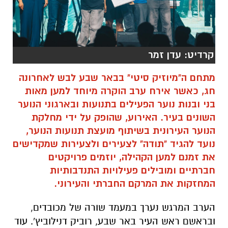
קרדיט: עדן זמר
מתחם ה"מיוזיק סיטי" בבאר שבע לבש לאחרונה
חג, כאשר אירח ערב הוקרה מיוחד למען מאות
בני ובנות נוער הפעילים בתנועות ובארגוני הנוער
השונים בעיר. האירוע, שהופק על ידי מחלקת
הנוער העירונית בשיתוף מועצת תנועות הנוער,
נועד להגיד "תודה" לצעירים ולצעירות שמקדישים
את זמנם למען הקהילה, יוזמים פרויקטים
חברתיים ומובילים פעילויות התנדבותיות
המחזקות את המרקם החברתי והעירוני.
הערב המרגש נערך במעמד שורה של מכובדים,
ובראשם ראש העיר באר שבע, רוביק דנילוביץ'. עוד
כיבדו בנוכחותם: מנכ"ל חברת "כיוונים" איתמר
אאורטה, מפקחת מינהל חברה ונוער נסי אברהמי,
חבר מועצת העיר אורי כרמל, מנהלת מחלקת
הנוער אורטל אזולאי כהן, ומנהל תחום תנועות