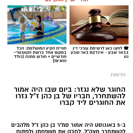
בבית החולים סורוקה להציל את חייו עלו בתוהו,
ואמש נקבע מותו.
תגים:
עיריית באר שבע
,
שמעון טובול
,
עידו אטיאס
☎ לחצו כאן לרשימת עורכי דין
חוויית הקיץ המושלמת: הכל
בבאר שבע - אינדקס באר שבע
במקום אחד ברשת הקאנטרי-
התאונה התרחשה ברחוב אליהו גולומב בעיר.
נט
חודשיים + חודש מתנה (כולל
החגים!)
מדיווחי כוחות ההצלה שהגיעו למקום עלה כי
מדובר בתאונה עצמית – מתן ז"ל ככל הנראה
חדשות
החליק במהלך הרכיבה ונחבל קשות בראשו. עם
קבלת הדיווח במוקדי החירום, הוזנקו לזירה צוותי
החוגר שלא נגזר: ביום שבו היה אמור
להשתחרר, חבריו של בן כהן ז"ל גזרו
רפואה של מד"א ואיחוד הצלה שהעניקו לו טיפול
את החוגרים ליד קברו
רפואי מציל חיים בשטח.
ב-5 באוגוסט היה אמור סמ"ר בן כהן ז"ל מלהבים
להשתחרר מצה"ל, לחבק את משפחתו ולפתוח
פרק חדש בחייו. במקום רגע של שמחה, הפך
היום לתזכורת כואבת למה שנגדע. חבריו לצוות
קרדיט: צילום פרטי
בחרו להגיע תחילה אל קברו, לגזור את החוגרים
קרא עוד
לידו, ולאחר מכן המשיכו לבית משפחת כהן