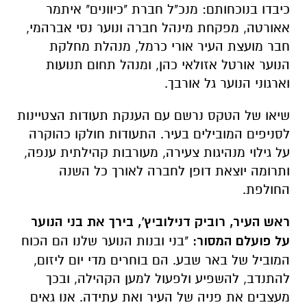
וארגוני הנוער גל אורבך.
שיאו של הטקס נרשם עם הענקת תעודות הצטיינות
לסניפים המובילים בעיר. התעודות חולקו כהוקרה
על גילוי מנהיגות צעירה, מעורבות קהילתית ענפה,
ותרומה יוצאת דופן לחברה לאורך כל השנה
החולפת.
ראש העיר, רוביק דנילוביץ', בירך את בני הנוער
על פועלם המסור:
"בני ובנות הנוער שלנו הם הכוח
המוביל של באר שבע. הם בוחרים מדי יום ליזום,
להתנדב, להשפיע ולפעול למען הקהילה, ובכך
מעצבים את פניה של העיר ואת עתידה. אנו גאים
בהם וממשיכים להשקיע במנהיגות הצעירה,
שמחזקת את החוסן החברתי והקהילתי של באר
שבע."