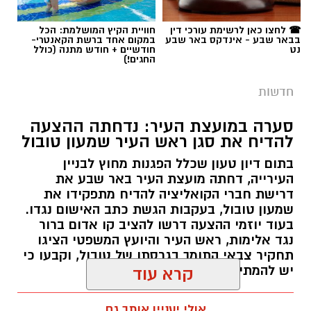
חדשות
סערה במועצת העיר: נדחתה ההצעה
להדיח את סגן ראש העיר שמעון טובול
בתום דיון טעון שכלל הפגנות מחוץ לבניין
העירייה, דחתה מועצת העיר באר שבע את
דרישת חברי הקואליציה להדיח מתפקידו את
שמעון טובול, בעקבות הגשת כתב האישום נגדו.
בעוד יוזמי ההצעה דרשו להציב קו אדום ברור
נגד אלימות, ראש העיר והיועץ המשפטי הציגו
קרדיט: תוכן גולשים ע"פ סעיף 27א'/איחוד הצלה
תחקיר צבאי התומך בגרסתו של טובול, וקבעו כי
יש להמתין להכרעת בית המשפט.
קרא עוד
אבל כבד בעיר אופקים: מתן אלבז, תושב העיר בן
32, נשוי ואב לשניים, הלך אמש לעולמו בבית
רותם שרון / 09:58 06.08.26
אולי יעניין אותך גם
החולים, ימים ספורים לאחר שנפצע באורח אנוש
בתאונת קורקינט חשמלי. מאז התאונה הקשה,
תושבי העיר וקרוביו נשאו תפילות רבות
להחלמתו, אך למרבה הצער, מאמצי הרופאים