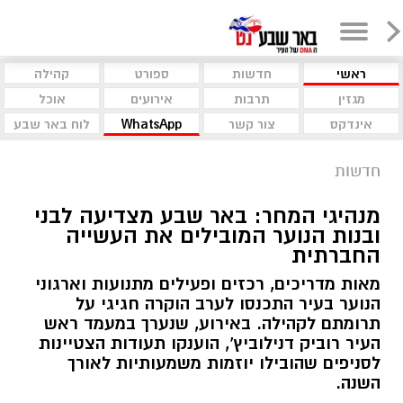
ראשי
חדשות
ספורט
קהילה
מגזין
תרבות
אירועים
אוכל
אינדקס
צור קשר
WhatsApp
לוח באר שבע
חדשות
מנהיגי המחר: באר שבע מצדיעה לבני
ובנות הנוער המובילים את העשייה
החברתית
מאות מדריכים, רכזים ופעילים מתנועות וארגוני
הנוער בעיר התכנסו לערב הוקרה חגיגי על
תרומתם לקהילה. באירוע, שנערך במעמד ראש
העיר רוביק דנילוביץ', הוענקו תעודות הצטיינות
לסניפים שהובילו יוזמות משמעותיות לאורך
השנה.