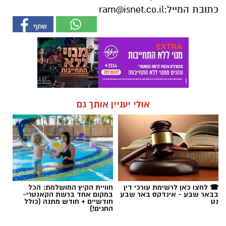
אולי יעניין אותך גם
☎ לחצו כאן לרשימת עורכי דין
חוויית הקיץ המושלמת: הכל
בבאר שבע - אינדקס באר שבע
במקום אחד ברשת הקאנטרי-
נט
חודשיים + חודש מתנה (כולל
החגים!)
חדשות
טרגדיה באופקים: מתן אלבז, אב
לשניים, נהרג בתאונת קורקינט חשמלי