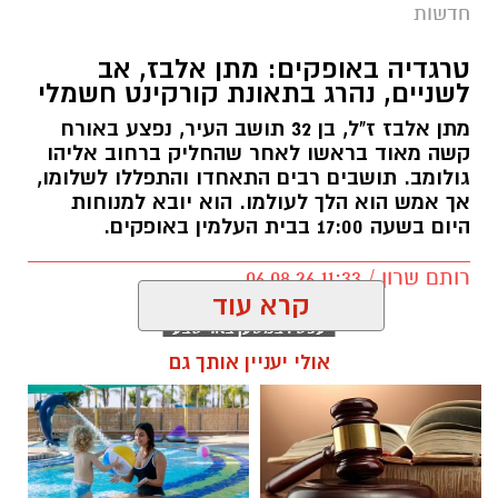
מתן אלבז ז"ל, בן 32 תושב העיר, נפצע באורח
קשה מאוד בראשו לאחר שהחליק ברחוב אליהו
גולומב. תושבים רבים התאחדו והתפללו לשלומו,
אך אמש הוא הלך לעולמו. הוא יובא למנוחות
היום בשעה 17:00 בבית העלמין באופקים.
רותם שרון / 11:33 06.08.26
קרא עוד
אולי יעניין אותך גם
תגים:
מתן אלבז ז"ל
☎ לחצו כאן לרשימת עורכי דין
חוויית הקיץ המושלמת: הכל
בבאר שבע - אינדקס באר שבע
במקום אחד ברשת הקאנטרי-
נט
חודשיים + חודש מתנה (כולל
החגים!)