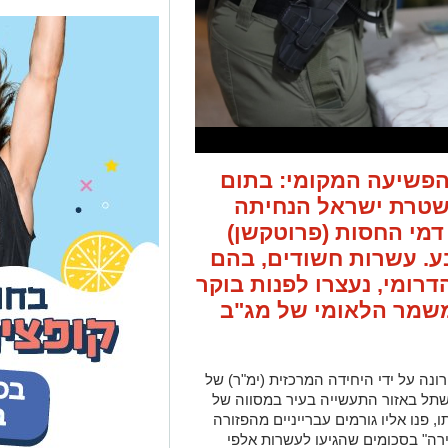
הפשיעה המקומי: בתום
שטרת ישראל הנחיתה
דמי החסות (פרוטקשן)
ע. עשרות חשודים, בהם
דרומי, נעצרו לפנות בוקר
שמר הלאומי של מג"ב
ה על ידי היחידה המרכזית (ימ"ר) של
שתל באזור התעשייה בעיר במסווה של
פנו אליו גורמים עברייניים מהפזורה
רה" בסכומים שהגיעו לעשרות אלפי