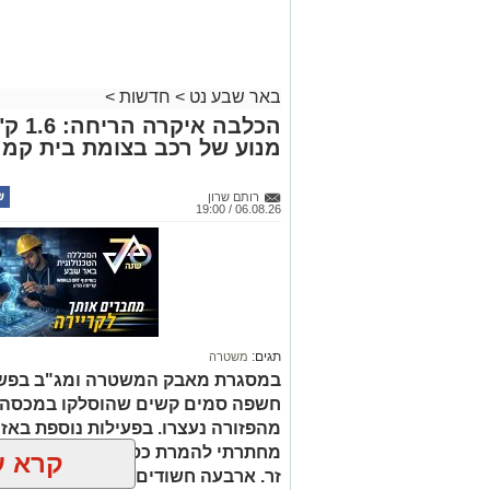
באר שבע נט
>
חדשות
>
הכלבה
מנוע של רכב בצומת בית קמ
רותם שרון
06.08.26 / 19:00
תגים:
משטרה
במסגרת מאבק המשטרה ומג"ב בפשי
חשפה סמים קשים שהוסלקו במכסה מנ
מהפזורה נעצרו. בפעילות נוספת באז
מחתרתי להמרת כספים שנוהל מתוך ר
קרא ע
זר. ארבעה חשודים נעצרו בסך הכל.