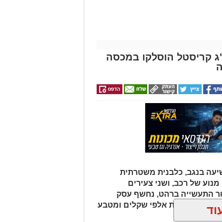
 איקרה הריחה: 1.6 ק"ג קריסטל הוסלקו במכסה
ה
עה בנגב, כלבנית משטרתית
וע של רכב, ושני צעירים
ור התעשייה ברהט, נחשף עסק
כב ובו עשרות אלפי שקלים ומטבע
וד