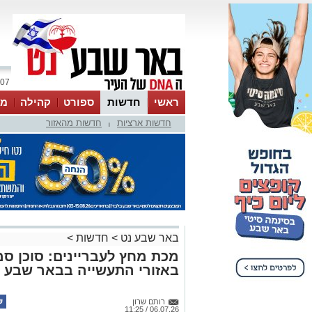
07 אוגוסט 2026 / 05:46
ראשי
חדשות
ספורט
קהילה
מג
חדשות ארציות
חדשות מהאזור
עסקים
טיפים והמלצות
|
באר שבע נט
>
חדשות
>
מכת מחץ לעבריינים: סוכן סמ
באזורי התעשייה בבאר שבע
רותם שרון
06.07.26 / 11:25