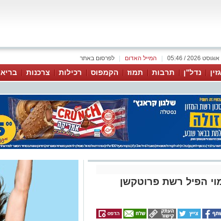
|
המייל האדום
|
לפרסום באתר
זין
נדל"ן
תרבות
תמוז
הקמפוס
רכילות
צרכנות
בריאו
וי הפיל רשת פרוטקשן