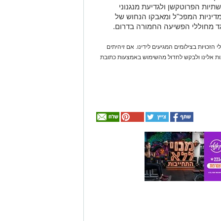
יות הפרוטקשן ולגדיעת מנגנוני
דיניות המפכ"ל ומאבקו הנחוש של
נגד מחוללי הפשיעה החמורה בדרום.
 הזכויות בצילומים המגיעים לידינו. אם זיהיתים
נות אלינו ולבקש לחדול מהשימוש באמצעות כתובת
אולי
יעניין
אותך
גם
☎ לחצו כאן לרשימת
חוויית הקיץ המושלמת:
עורכי דין בבאר שבע -
הכל במקום אחד ברשת
הקאנטרי- חודשיים +
אינדקס באר שבע נט
חודש מתנה (כולל
החגים!)