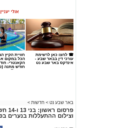
אולי יעניי
☎ לחצו כאן לרשימת
חוויית הקיץ ה
עורכי דין בבאר שבע -
הכל במקום א
אינדקס באר שבע נט
הקאנטרי- חודש
חודש מתנה (כ
החגים!)
קרדיט: משטרת ישראל
באר שבע נט
>
חדשות
>
פרסום 
שוטרי המחוז הדרומי ולוח
וצילום ההתעללות בנערים בפ
מג"ב ממשיכים להנחית מכ
בנגב, עם שתי תפיסות מש