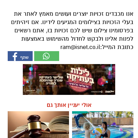
לפנות אלינו ולבקש לחדול מהשימוש באמצעות
כתובת המייל:
ram@isnet.co.il
אולי יעניין אותך גם
חוויית הקיץ המושלמת: הכל
☎ לחצו כאן לרשימת עורכי דין
במקום אחד ברשת הקאנטרי-
בבאר שבע - אינדקס באר שבע
חודשיים + חודש מתנה (כולל
נט
החגים!)