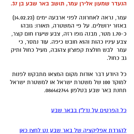
כ-1.70 מטר, מבנה גופו רזה, צבע שיערו חום קצר,
צבע עיניו כהות והוא חובש כיפה. עוד נמסר, כי
עמר לבש חולצת קפוצ'ון צהובה, מעיל כחול ותיק
גב כחול.
כל היודע דבר אודות מקום המצאו מתבקש לפנות
למוקד 100 של משטרת ישראל או למשטרת ישראל
תחנת באר שבע בטלפון 086462744.
כל הפרטים על נדל"ן בבאר שבע
להורדת אפליקציה של באר שבע נט לחצו כאן
אנו מכבדים זכויות יוצרים ועושים מאמץ לאתר את
בעלי הזכויות בצילומים המגיעים לידינו. אם זיהיתים
בפרסומינו צילום שיש לכם זכויות בו, אתם רשאים