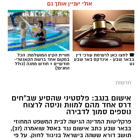
תגים:
רמ''י
☎ לחצו כאן לרשימת עורכי דין
חוויית הקיץ המושלמת: הכל
בבאר שבע - אינדקס באר שבע
במקום אחד ברשת הקאנטרי-
נט
חודשיים + חודש מתנה (כולל
החגים!)
חדשות
אישום בנגב: פלסטיני שהסיע שב"חים
דרס אחד מהם למוות וניסה לרצוח
נוספים סמוך לדבירה
פרקליטות המדינה הגישה לבית המשפט המחוזי
בבאר שבע כתב אישום נגד באסל שואמרה (27),
תושב דורא ששהה בישראל בניגוד לחוק. על פי
האישום, בעקבות ויכוח שפרץ במהלך נסיעה,
פתח שואמרה במסע דריסות בחורשה סמוך
לקיבוץ דבירה, רצח את אחד הנוסעים ופצע
קרדיט: רמ"י
אחרים. לאחר מכן נמלט מהזירה ונעצר בהמשך
קרא עוד
בבאר שבע.