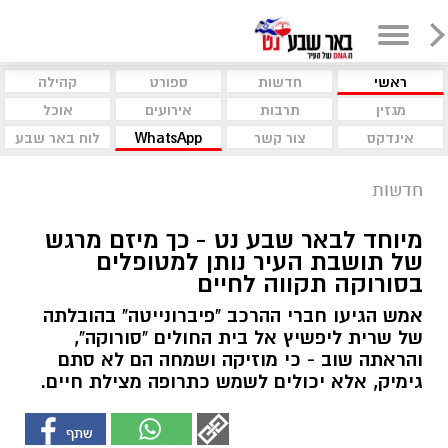
ראשי
חדשות
ספורט
קהילה
מגזין
תרבות
אירועים
אוכל
אינדקס
צור קשר
WhatsApp
לוח באר שבע
חדשות
מיוחד לבאר שבע נט - כך מיזם מרגש
של תושבת העיר נותן למטופלים
בסורוקה תקווה לחיים
אמש הגיעו חברי ההרכב "פיברונייטה" בהובלתה
של שרית ליפשיץ אל בית החולים "סורוקה",
והראתה שוב - כי מוזיקה ושמחה הם לא סתם
גימיק, אלא יכולים לשמש כתרופה מצילת חיים.