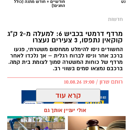
נט
חודשיים + חודש מתנה (כולל
החגים!)
חדשות
מרדף דרמטי בכביש 6: למעלה מ-2 ק"ג
קוקאין נתפסו, 3 צעירים נעצרו
החשודים ניסו להימלט ממחסום משטרתי, פגעו
ברכב אחר וניסו לברוח רגלית – אך נלכדו לאחר
מרדף של כוחות המשטרה סמוך לצומת בית קמה.
ברכבם נמצאו סמים בשווי רב.
צילום ארכיון: כרמל קיסרי
רותם שרון / 19:00 10.08.26
פרקליטות המדינה הגישה לבית המשפט המחוזי
בבאר שבע כתב אישום נגד מחמד עמראני (20)
קרא עוד
והישאם אלקרעאן אלעמראני (39), שניהם תושבי
העיר רהט שבנגב. השניים מואשמים כי ירו לעבר
אולי יעניין אותך גם
קבוצת אנשים ופצעו שלושה בני אדם, וזאת
בעקבות עימות שהתפתח מוקדם יותר.
תגים:
משטרה