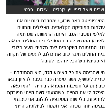
שרית ויואל ליפשיץ. קרדיט - צילום- פרטי
הסינפונייטה באר שבע, שמחברת ביום יום את
עולמות המוסיקה הקלאסית, הצלילים והתווים
לאלפי תושבי הנגב, הייתה הראשונה שנרתמה
לאירוע המרגש לטובת מטופלי בית החולים. מראה
נגני התזמורת היוקרתית לצד תלמידי העיר בלובי
בית החולים חיבר שוב את כולם, לרגעים של תקווה
ואופטימיות ש'הכל יתהפך לטובה'.
מי שהרימה את כל האירוע הזה, היא המתנדבת -
שרית ליפשיץ, אשר סיפרה כבר בעבר לראיון בבאר
שבע נט על חשיבות המפראה בחייה -
"המרפאה
הצילה לי את החיים, כשהגעתי לשם הייתי מפורקת
לחתיכות, בלי שום מוטיבציה לכלום. אני שכבתי
במיטה יותר משנה. אני דוקטור לביולוגיה, הייתי