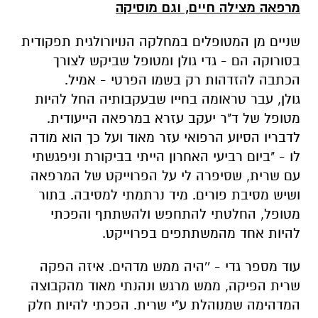
מרפאה מצילה חיים, וגם מוסיקה
שניים מן המטופלים במחלקה הנויורולגית תפקודית
בסורוקה הם - גדי גולן ומטופל שביקש לצורך
הכתבה להזדהות רק בשמו הפרטי - אמיל.
גולן, עבר טראומה בחייו שבעקבותיה החל להיות
מטופל של ד"ר יעקב עזרא במרפאה הייעודית.
לדבריו הסיוע הרפואי עזר מאוד ועל כך הוא מודה
לו - "ביום רביעי האחרון הייתי בביקורת וניפגשתי
עם שרית, שסיפרה לי על הפרוייקט של המרפאה
ושיש מסיבת פורים. מיד נרתמתי למסיבה. בתור
מטופל, החלטתי להתחפש ולהשתתף והפכתי
להיות אחד מהמשתתפים בפרוייקט.
עוד מספר גדי - ''היה ממש מדהים. איזה הפקה
שרית הפיקה, ממש מרגש ונהנתי מאוד מהקבוצה
המדהימה שמנוהלת ע"י שרית. הפכתי להיות חלק