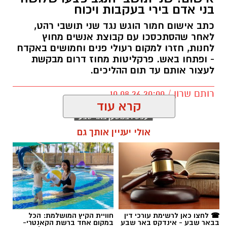
בני אדם בירי בעקבות ויכוח
כתב אישום חמור הוגש נגד שני תושבי רהט,
לאחר שהסתכסכו עם קבוצת אנשים מחוץ
לחנות, חזרו למקום רעולי פנים וחמושים באקדח
- ופתחו באש. פרקליטות מחוז דרום מבקשת
לעצור אותם עד תום ההליכים.
רותם שרון / 20:00 10.08.26
קרא עוד
אולי יעניין אותך גם
תגים:
כתב אישום חמור
☎ לחצו כאן לרשימת עורכי דין
חוויית הקיץ המושלמת: הכל
בבאר שבע - אינדקס באר שבע
במקום אחד ברשת הקאנטרי-