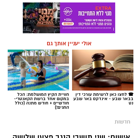
אולי יעניין אותך גם
☎ לחצו כאן לרשימת עורכי דין
חוויית הקיץ המושלמת: הכל
בבאר שבע - אינדקס באר שבע
במקום אחד ברשת הקאנטרי-
נט
חודשיים + חודש מתנה (כולל
החגים!)
חדשות
אישום: שני תושבי הנגב פצעו שלושה