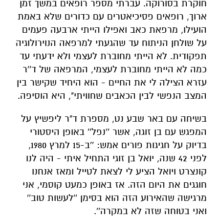
חוקרת בסורוקה. עברתי מספר רופאים במשך זמן
ארוך, רופאים פסיכיאטרים עם כדורים שלא באמת
הועילו, מרפאת כאב ואפילו הייתי ארבעה פעמים
על שולחן הניתוח עד שהגעתי למרפאה הנוירולוגיה
תפקודית. לא הייתי מחוברת לעצמי ולא ידעתי עד
כמה לא הייתי מחוברת לעצמי, המרפאה של ד''ר
עזרא הצילה לי את החיים - הוא היחיד שקישר בין
המצב הנפשי לבין הכאבים שחוויתי", היא הוסיפה
.
בשיחה עם באר שבע נט, מספרת ד"ר ליפשיץ על
המפגש עם בן זוגה, אשר ''נפל'' באופן היסטורי
בדיוק על חגיגות פורים אמש: ''ב-15 למרץ 1980,
לפני 42 שנה, יואל בן זוגי התחיל איתי - היה לנו
קונצרט ויואל הציע לי לצאת לטייל ומאז אנחנו
חוגגים את היום הזה. אז באופן כמעט קוסמי, אני
מרגישה שהאירוע הזה הוא בסימן ''לעשות טוב''
ואני בטוחה שזה לא במקרה''.