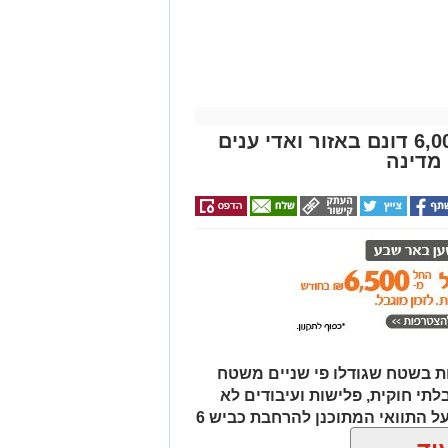
החגים!)
מבצע נטיעות ענק בנגב: כ-6,000 דונם באזור ואדי ענים
מדינה
ת בשטח שגודלו פי שניים משטח
לתי חוקית, פלישות ועיבודים לא
מורשים בנגב. המהלך נועד גם להגן על התוואי המתוכנן להרחבת כביש 6