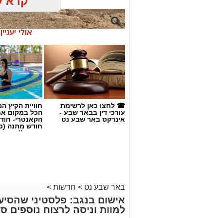
קרא ע
אולי יעניי
☎ לחצו כאן לרשימת
חוויית הקיץ ה
עורכי דין בבאר שבע -
הכל במקום א
אינדקס באר שבע נט
הקאנטרי- חודש
חודש מתנה (כ
החגים!)
באר שבע נט
>
חדשות
>
אישום בנגב: פלסטיני שהסי
למוות וניסה לרצוח נוספים ס