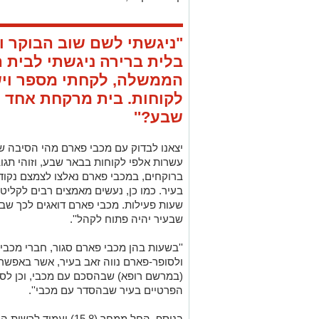
"ניגשתי לשם שוב הבוקר וג
בלית ברירה ניגשתי לבית 
הממשלה, לקחתי מספר ויש
לקוחות. בית מרקחת אחד ל
שבע?''
יצאנו לבדוק עם מכבי פארם מהי הסיבה ש
עשרות אלפי לקוחות בבאר שבע, וזוהי תגו
ברוקחים, במכבי פארם נאלצו לצמצם נקו
בעיר. כמו כן, נעשים מאמצים רבים לקלי
שעות פעילות. מכבי פארם דואגים לכך שב
שבעיר יהיה פתוח לקהל''.
''בשעות בהן מכבי פארם סגור, חברי מכבי 
ולסופר-פארם נווה זאב בעיר, אשר באפשרות
(במרשם רופא) שבהסכם עם מכבי, וכן לסנ
הפרטיים בעיר שבהסדר עם מכבי''.
בנוסף, החל ממחר (15.8)