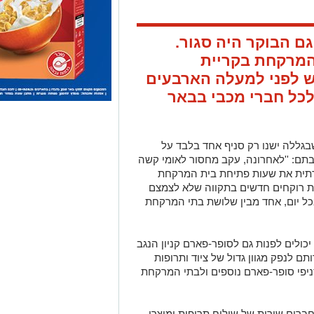
ם הבוקר היה סגור.
המרקחת בקריית
 לפני למעלה הארבעים
כל חברי מכבי בבאר
בגללה ישנו רק סניף אחד בלבד על
בתם: ''לאחרונה, עקב מחסור לאומי קשה
דתית את שעות פתיחת בית המרקחת
טת רוקחים חדשים בתקווה שלא לצמצם
כל יום, אחד מבין שלושת בתי המרקחת
יכולים לפנות גם לסופר-פארם קניון הנגב
ם לנפק מגוון גדול של ציוד ותרופות
יפי סופר-פארם נוספים ולבתי המרקחת
 יעמוד לרשות החברים שירות של שילוח תרופות ומוצרי