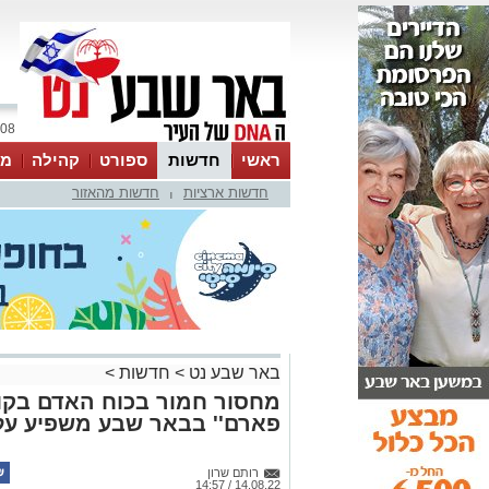
08 אוגוסט 2026 / 13:24
ראשי
חדשות
ספורט
קהילה
מג
חדשות ארציות
חדשות מהאזור
עסקים
טיפים והמלצות
|
באר שבע נט
>
חדשות
>
מחסור חמור בכוח האדם בקופ
פארם'' בבאר שבע משפיע על
רותם שרון
14.08.22 / 14:57