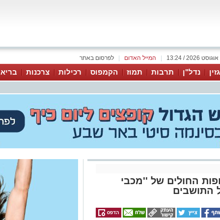
|
המייל האדום
|
לפרסום באתר
זין
נדל"ן
תרבות
תמוז
הקמפוס
רכילות
צרכנות
בריאו
ות החולים של ''מכבי
 התושבים