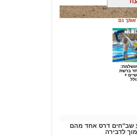
וד
ן אותך גם
מושלמת:
חד ברשת
יים +
ולל
ע שב"חים דרס אחד מהם
מוך לדבירה