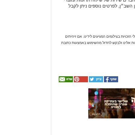
השב״ן, לפרטים נוספים ניתן לקבל
 הזכויות בצילומים המגיעים לידינו. אם זיהיתים
נות אלינו ולבקש לחדול מהשימוש באמצעות כתובת
אולי
יעניין
אותך
גם
☎ לחצו כאן לרשימת
חוויית הקיץ המושלמת:
עורכי דין בבאר שבע -
הכל במקום אחד ברשת
הקאנטרי- חודשיים +
אינדקס באר שבע נט
חודש מתנה (כולל