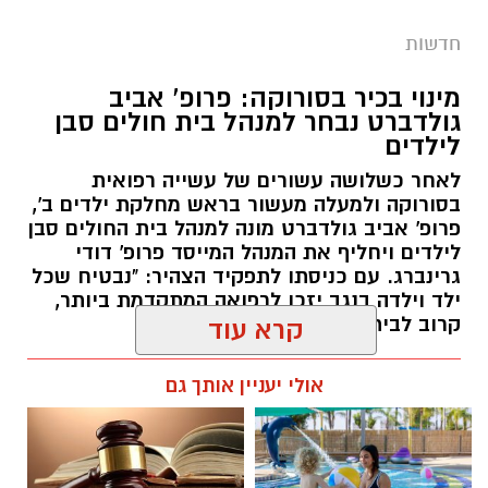
חדשות
מינוי בכיר בסורוקה: פרופ' אביב
גולדברט נבחר למנהל בית חולים סבן
לילדים
לאחר כשלושה עשורים של עשייה רפואית
בסורוקה ולמעלה מעשור בראש מחלקת ילדים ב',
פרופ' אביב גולדברט מונה למנהל בית החולים סבן
לילדים ויחליף את המנהל המייסד פרופ' דודי
גרינברג. עם כניסתו לתפקיד הצהיר: "נבטיח שכל
ילד וילדה בנגב יזכו לרפואה המתקדמת ביותר,
קרוב לבית".
קרא עוד
רותם שרון / 19:10 07.08.26
אולי יעניין אותך גם