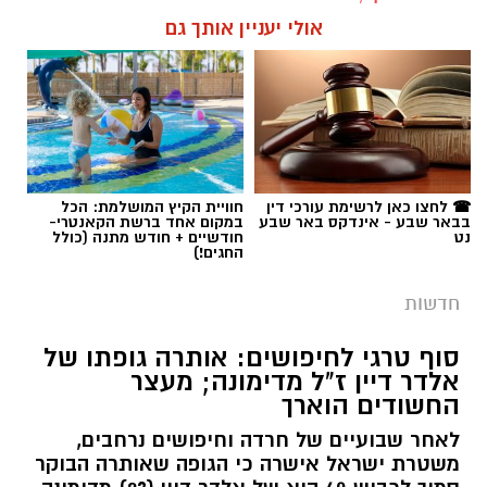
אולי יעניין אותך גם
המרכז הרפואי האוניברסיטאי סורוקה מקבוצת
כללית הודיע על מינויו של פרופ' אביב גולדברט
למנהל בית החולים סבן לילדים. פרופ' גולדברט
נכנס לנעליו של פרופ' דודי גרינברג, המנהל המייסד
של בית החולים, שהוביל לאורך שנים את החטיבה
תגים:
רצח בניהו רזי ז"ל
לרפואת ילדים ופעל רבות לקידום התחום בסורוקה
ובנגב כולו.
☎ לחצו כאן לרשימת עורכי דין
חוויית הקיץ המושלמת: הכל
בבאר שבע - אינדקס באר שבע
במקום אחד ברשת הקאנטרי-
נט
חודשיים + חודש מתנה (כולל
החגים!)
פרופ' גולדברט (תושב להבים, נשוי ואב לארבעה)
הוא מומחה ברפואת ילדים ובמחלות ריאה בילדים.
חדשות
הוא בוגר לימודי רפואה ותואר שני בניהול מערכות
בריאות מטעם אוניברסיטת בן גוריון, ובוגר
סוף טרגי לחיפושים: אותרה גופתו של
התמחות-על במחלות ריאה והפרעות שינה בילדים
אלדר דיין ז"ל מדימונה; מעצר
החשודים הוארך
שביצע בארה"ב. את דרכו המקצועית בסורוקה החל
לפני כשלושה עשורים כמתמחה במחלקת ילדים ב',
לאחר שבועיים של חרדה וחיפושים נרחבים,
משטרת ישראל אישרה כי הגופה שאותרה הבוקר
ובמשך השנים טיפס בשדרת הניהול של בית
חוטה. קרדיט: תוכן גולשים ע"פ סעיף 27א'