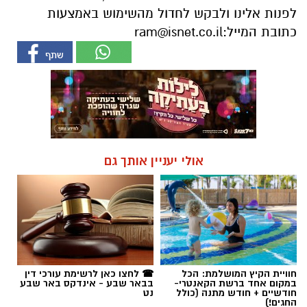
לפנות אלינו ולבקש לחדול מהשימוש באמצעות
כתובת המייל:
ram@isnet.co.il
אולי יעניין אותך גם
חוויית הקיץ המושלמת: הכל
☎ לחצו כאן לרשימת עורכי דין
במקום אחד ברשת הקאנטרי-
בבאר שבע - אינדקס באר שבע
חודשיים + חודש מתנה (כולל
נט
החגים!)