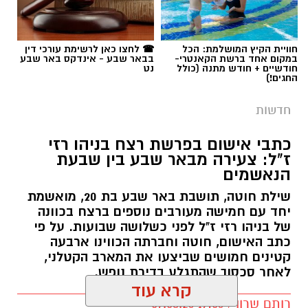
תגים:
פרופ' אביב גולדברט
חוויית הקיץ המושלמת: הכל
☎ לחצו כאן לרשימת עורכי דין
במקום אחד ברשת הקאנטרי-
בבאר שבע - אינדקס באר שבע
חודשיים + חודש מתנה (כולל
נט
החגים!)
חדשות
כתבי אישום בפרשת רצח בניהו רזי
ז"ל: צעירה מבאר שבע בין שבעת
הנאשמים
שילת חוטה, תושבת באר שבע בת 20, מואשמת
יחד עם חמישה מעורבים נוספים ברצח בכוונה
של בניהו רזי ז"ל לפני כשלושה שבועות. על פי
כתב האישום, חוטה וחברתה הכווינו ארבעה
קטינים חמושים שביצעו את המארב הקטלני,
לאחר סכסוך שהתגלע בדירת נופש.
קרא עוד
קרדיט: סורוקה
רותם שרון / 19:06 07.08.26